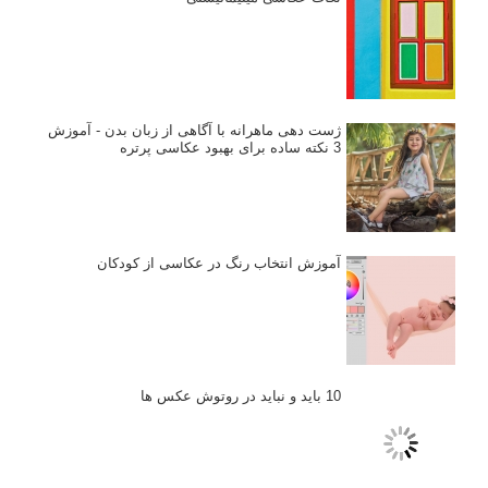
تازه ترین مطالب
دیپتیک و جاکستا‌پوزیشن در عکاسی
۶۰ نمونه عکس سبک ماکسیمالیسم
وبینار دوره جامع آموزش ترکیب بندی عکاسی (فیلم ضبط شده)
ماکسیمالیسم در عکاسی
نقطه عطف در عکاسی
اندازه و تناسب در عکاسی
مراحل نقد عکس: چطور یک عکس را نقد کنیم
استودیوم یا پونکتوم؟ هر یک در عکاسی چه مفهومی دارند
پرتره دختر افغان اثر استیو مک‌کری: چرا اینقدر معروف شد و مورد
توجه قرار گرفت
خطای اعوجاج رنگی یا کروماتیک ابریشن
انتخاب لنزک
کتاب آموزشی «هک عکاسی» - مراحلی ساده
برای پیشرفت عکاسی شما