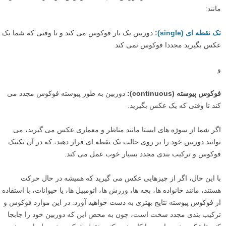
قرمز هایلایت شده) را انتخاب کردم، بر روی چشم او فوکوس کردم، و سپس
کمی دوربین را بالا بردم و عکس گرفتم. از آنجا که من تنها از ۱۱ نقطه از ۵۱
نقطه فوکوس دوربینم استفاده می کردم، انتخاب یکی از آنها بسیار سریع تر
بود تا این که چندین بار روی دکمه پشت دوربینم ضربه بزنم.
چشم های این کودک خارج از دسترس محدوده فوکوس دوربین من بودند،