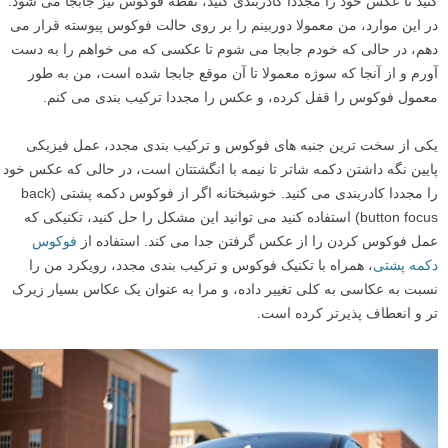
بنابراین از مربع بالا سمت چپ برای قفل کردن فوکوس و سپس ترکیب بندی
مجدد برای به دست آوردن عکسی که می خواستم، استفاده کردم.
محدودیت های مهمی در مورد این روش وجود دارد، و برای هر نوع موقعیت
عکاسی مناسب نیست. اکثر دوربین ها چند مُد فوکوس خودکار مختلف دارند،
مانند:
تک نقطه ای (single):
دوربین یک بار فوکوس می کند و تا وقتی که شما یک
عکس بگیرید مجددا فوکوس نمی کند
و
فوکوس پیوسته (continuous):
دوربین به طور پیوسته فوکوس مجدد می
کند تا وقتی که یک عکس بگیرید.
اگر شما از سوژه های ایستا مانند مناظر و معماری عکس می گیرید، می
توانید دوربین خود را بر روی حالت تک نقطه ای قرار دهید، که در آن تکنیک
فوکوس و ترکیب بندی مجدد بسیار خوب عمل می کند.