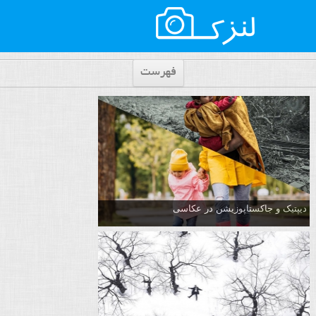
فهرست
دیپتیک و جاکستا‌پوزیشن در عکاسی