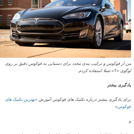
با این حال، اگر از چیزهایی عکس می گیرید که همیشه در حال حرکت
هستند، مانند خانواده ها، بچه ها، ورزش ها، اتومبیل ها، یا حیوانات، با استفاده
از فوکوس پیوسته نتایج بهتری به دست خواهید آورد. در این موارد فوکوس و
ترکیب بندی مجدد سخت است، چون به محض این که دوربین خود را جابجا
کنید تا عکس خود را مجددا کادربندی کنید، نقطه فوکوس نیز جابجا می شود.
در این موارد، من معمولا دوربینم را بر روی حالت فوکوس پیوسته قرار می
دهم، در حالی که خودم جابجا می شوم تا عکسی که می خواهم را به دست
آورم و از آنجا که سوژه معمولا تا آن موقع جابجا شده است، من به طور
معمول فوکوس را قفل کرده، و عکس را مجددا ترکیب بندی می کنم.
یکی از سخت ترین جنبه های فوکوس و ترکیب بندی مجدد، عمل فیزیکی
پایین نگه داشتن دکمه شاتر تا نیمه با انگشتتان است، در حالی که عکس خود
را مجددا کادربندی می کنید. خوشبختانه اگر از فوکوس دکمه پشتی (back
button focus) استفاده کنید می توانید این مشکل را حل کنید، تکنیکی که
عمل فوکوس کردن را از عکس گرفتن جدا می کند. استفاده از
فوکوس
دکمه پشتی
، همراه با تکنیک فوکوس و ترکیب بندی مجدد، رویکرد من را
نسبت به عکاسی به کلی تغییر داده، و مرا به عنوان یک عکاس بسیار زیرک
تر و انعطاف پذیرتر کرده است.