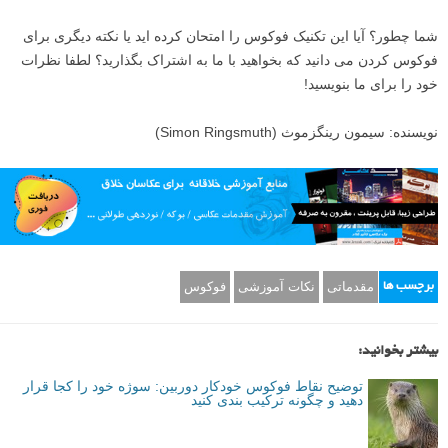
فوکوس
»
و
برای کسب اطلاعات بیشتر درباره حالات یا مُد های فوکوس مختلف دوربین
«
آموزش عکاسی با سیستم فوکوس خودکار دوربین
» را مطالعه نمایید.
همچنین از مطالبی که می تواند برای شما مفید واقع شود «
آموزش عکاسی
شارپ: چگونه عکس شارپ بگیریم [۵ و نیم نکته]»
می باشد که توصیه اش
می کنیم.
یک نکته دیگر در مورد فوکوس و ترکیب بندی مجدد که باید به آن توجه داشته
باشید این است که نقاط فوکوس مرکزی بر روی اکثر دوربین ها معمولا
حساس تر از نقاط نزدیک به لبه های کادر هستند، و در نتیجه می توانند
فوکوس دقیق تری به دست آورند، به خصوص در نور کم. اگر شما از نقاط
فوکوس بیرونی استفاده می کنید، تصاویر شما ممکن است همیشه خیلی
شارپ نباشند
، اما اگر با نقطه مرکزی فوکوس کرده و سپس عکس خود را
مجددا ترکیب بندی کنید، احتمالا عکس های موفق بیشتری خواهید گرفت.