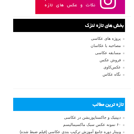
ایمیل
*
نام کاربری
رمز عبور
مرا به خاطر بسپار
ثبت نام
بازیابی رمز عبور
جستجو یرای: