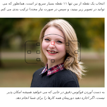
بر روی قرقره بالایی فوکوس کنم، آن را با یک دکمه بر روی دوربینم قفل
کنم، و سپس تنها با کمی پایین آوردن میدان دید دوربینم عکس را مجددا
ترکیب بندی کنم. با استفاده از این روش من تصویری که می خواستم را به
دست آوردم، و از تصویر نهایی راضی هستم.
با وجود این که بعضی از دوربین ها محدوده نقاط فوکوس بسیار گسترده تری
دارند که می تواند به لبه های کادر برسد، اما انتخاب آنها یا جابجایی بین آنها با
استفاده از دکمه های چرخان یا جهت دار روی دوربین وقت گیر است. تعداد
نقاط فوکوس در برخی از دوربین ها به اندازه مدل های رده بالاتر زیاد نیست،
که زمانی که سوژه شما بین دو نقطه قرار می گیرد می تواند ناامید کننده
باشد، اما تکنیک فوکوس و ترکیب بندی مجدد می تواند این مشکل را نیز حل
کند. من حتی از تمام ۵۱ نقطه فوکوس دوربینم استفاده نمی کنم، چون
انتخاب یک نقطه از بین تنها ۱۱ نقطه بسیار سریع تر است، همانطور که می
توانید در تصویر زیر ببینید، و سپس در صورت نیاز مجددا ترکیب بندی می کنم.