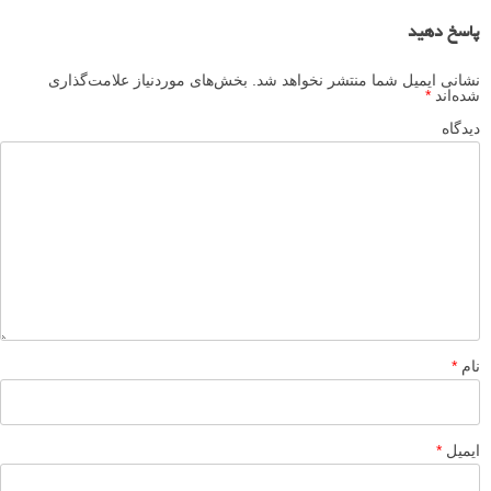
بیشتر بخوانید:
توضیح نقاط فوکوس خودکار دوربین: سوژه خود را کجا قرار
دهید و چگونه ترکیب بندی کنید
استفاده از یک نقطه اتوفوکوس برای داشتن فوکوسی شارپتر
راهنمای نقاط فوکوس دوربین
فوکوس در عکاسی پرتره: چشم ها را در عکس واضح و شارپ
به تصویر بکشید
بهترین تکنیک های فوکوس