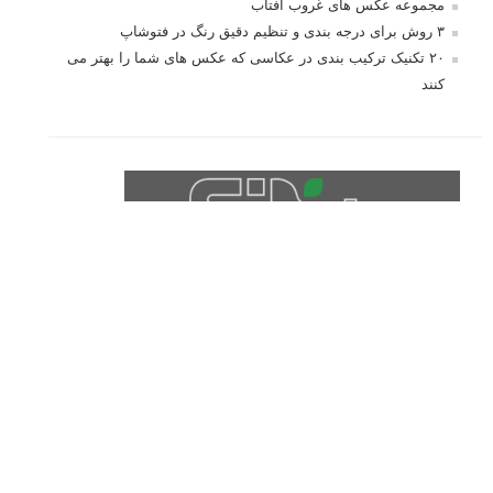
10 باید و نباید در روتوش عکس ها
درک نوردهی – همراه با توضیح ISO، دریچه
دیافراگم و سرعت شاتر
مطالب محبوب
درک نوردهی – همراه با توضیح ISO، دریچه دیافراگم و سرعت
شاتر
نقد عکس #۹۹