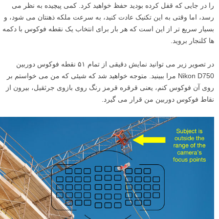
فوکوس و ترکیب بندی مجدد فرآیندی است که در آن شما نقطه فوکوس را
انتخاب می کنید، اغلب فقط یک نقطه یا مربع تکی در منظره یابتان، و
فوکوس را با فشار دادن دکمه شاتر تا نیمه قفل می کنید. سپس با حرکت مچ
دست خود دوربین را به صورت فیزیکی کمی به جلو و عقب، یا بالا و پایین
می برید. با این کار عکس خود را مجددا ترکیب بندی کرده و همچنان فوکوس
را در جایی که قفل کرده بودید حفظ خواهید کرد. کمی پیچیده به نظر می
رسد، اما وقتی به این تکنیک عادت کنید، به سرعت ملکه ذهنتان می شود، و
بسیار سریع تر از این است که هر بار برای انتخاب یک نقطه فوکوس با دکمه
ها کلنجار بروید.
در تصویر زیر می توانید نمایش دقیقی از تمام ۵۱ نقطه فوکوس دوربین
Nikon D750 مرا ببینید. متوجه خواهید شد که شیئی که من می خواستم بر