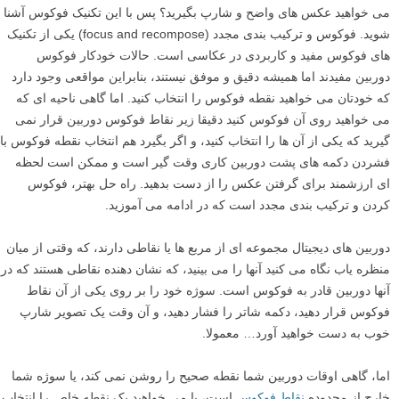
می خواهید عکس های واضح و شارپ بگیرید؟ پس با این تکنیک فوکوس آشنا
شوید. فوکوس و ترکیب بندی مجدد (focus and recompose) یکی از تکنیک
های فوکوس مفید و کاربردی در عکاسی است. حالات خودکار فوکوس
دوربین مفیدند اما همیشه دقیق و موفق نیستند، بنابراین مواقعی وجود دارد
که خودتان می خواهید نقطه فوکوس را انتخاب کنید. اما گاهی ناحیه ای که
می خواهید روی آن فوکوس کنید دقیقا زیر نقاط فوکوس دوربین قرار نمی
گیرید که یکی از آن ها را انتخاب کنید، و اگر بگیرد هم انتخاب نقطه فوکوس با
فشردن دکمه های پشت دوربین کاری وقت گیر است و ممکن است لحظه
ای ارزشمند برای گرفتن عکس را از دست بدهید. راه حل بهتر، فوکوس
کردن و ترکیب بندی مجدد است که در ادامه می آموزید.
دوربین های دیجیتال مجموعه ای از مربع ها یا نقاطی دارند، که وقتی از میان
منظره یاب نگاه می کنید آنها را می بینید، که نشان دهنده نقاطی هستند که در
آنها دوربین قادر به فوکوس است. سوژه خود را بر روی یکی از آن نقاط
فوکوس قرار دهید، دکمه شاتر را فشار دهید، و آن وقت یک تصویر شارپ
خوب به دست خواهید آورد… معمولا.
اما، گاهی اوقات دوربین شما نقطه صحیح را روشن نمی کند، یا سوژه شما
خارج از محدوده
نقاط فوکوس
است، یا می خواهید یک نقطه خاص را انتخاب