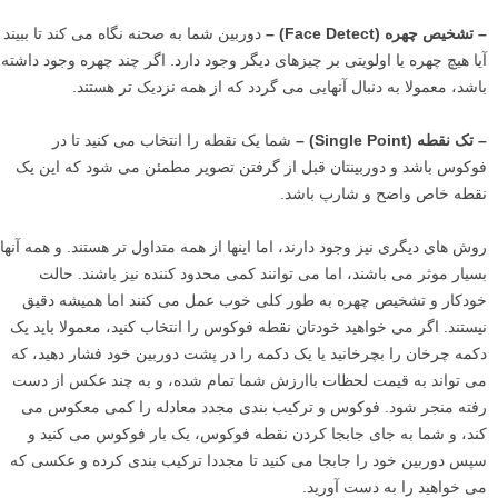
فوکوس خاص من از نقطه فوکوس مرکزی برای فوکوس بر روی کفش
هایشان استفاده کردم و سپس بلافاصله قبل از گرفتن عکس، مجددا ترکیب
بندی کردم. این یکی از تکنیک های فوکوس در عکاسی است که به آن
«فوکوس و ترکیب بندی مجدد» گفته می شود.
همه دوربین های دیجیتال هنگام انتخاب نقاط فوکوسی که می خواهید استفاده
کنید، چندین گزینه به شما می دهند، مانند:
– تمام خودکار (
Full automatic)
–
دوربین شما تصمیم می گیرد که از کدام
نقطه استفاده کنید، و چه چیزی باید در فوکوس باشد، اغلب بر اساس این که
چه چیزی از همه به منظره یاب نزدیک تر است.
– تشخیص چهره (
Face Detect)
–
دوربین شما به صحنه نگاه می کند تا ببیند
آیا هیچ چهره یا اولویتی بر چیزهای دیگر وجود دارد. اگر چند چهره وجود داشته
باشد، معمولا به دنبال آنهایی می گردد که از همه نزدیک تر هستند.
– تک نقطه (
Single Point)
–
شما یک نقطه را انتخاب می کنید تا در
فوکوس باشد و دوربینتان قبل از گرفتن تصویر مطمئن می شود که این یک