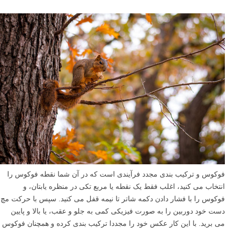
نقطه خاص واضح و شارپ باشد.
روش های دیگری نیز وجود دارند، اما اینها از همه متداول تر هستند. و همه آنها
بسیار موثر می باشند، اما می توانند کمی محدود کننده نیز باشند. حالت
خودکار و تشخیص چهره به طور کلی خوب عمل می کنند اما همیشه دقیق
نیستند. اگر می خواهید خودتان نقطه فوکوس را انتخاب کنید، معمولا باید یک
دکمه چرخان را بچرخانید یا یک دکمه را در پشت دوربین خود فشار دهید، که
می تواند به قیمت لحظات باارزش شما تمام شده، و به چند عکس از دست
رفته منجر شود. فوکوس و ترکیب بندی مجدد معادله را کمی معکوس می
کند، و شما به جای جابجا کردن نقطه فوکوس، یک بار فوکوس می کنید و
سپس دوربین خود را جابجا می کنید تا مجددا ترکیب بندی کرده و عکسی که
می خواهید را به دست آورید.