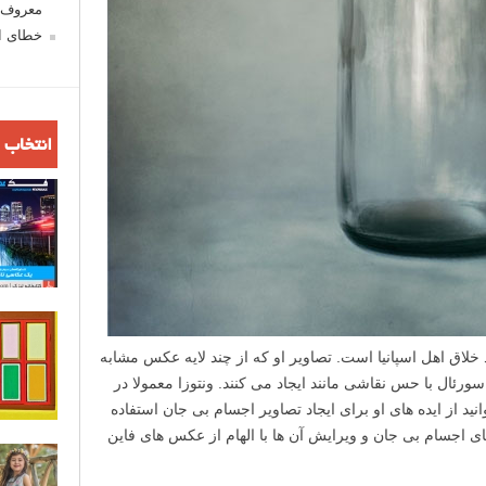
معروف ش
خطای اع
انتخاب 
) یک عکاس هنرمند خلاق اهل اسپانیا است. تصاویر او که از چند لایه عکس مشابه
ورئال با حس نقاشی مانند ایجاد می کنند. ونتوزا معمولا در
د از ایده های او برای ایجاد تصاویر اجسام بی جان استفاده
اجسام بی جان و ویرایش آن ها با الهام از عکس های فاین