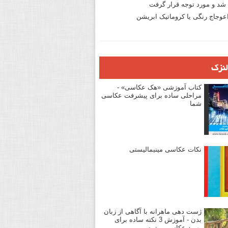
د و مورد توجه قرار گرفت
وجاج رنگی یا کروماتیک ابریشن
لنزک
کتاب آموزشی «هک عکاسی» -
مراحلی ساده برای پیشرفت عکاسی
شما
نکات عکاسی مینیمالیستی
ژست دهی ماهرانه با آگاهی از زبان
بدن - آموزش 3 نکته ساده برای
بهبود عکاسی پرتره