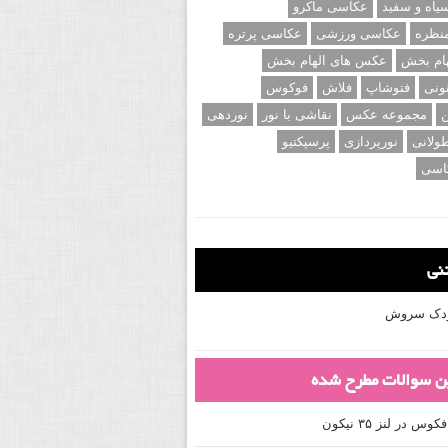
اه و سفید
عکاسی ماکرو
نظره
عکاسی ورزشی
عکاسی پرتره
ام بخش
عکس های الهام بخش
ونی
فتوشاپ
فلاش
فوکوس
ن
مجموعه عکس
نقاشی با نور
نوردهی
ولانی
نورپردازی
پرسپکتیو
اسی
تنی
کودک سروش
ین سوالات مطرح شده
 در لنز ۳۵ نیکون