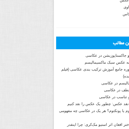
عکس
وی
کاس
ین مطالب
و جاکستا‌پوزیشن در عکاسی
دوره جامع آموزش ترکیب بندی عکاسی (فیلم
ه)
الیسم در عکاسی
طف در عکاسی
و تناسب در عکاسی
نقد عکس: چطور یک عکس را نقد کنیم
م یا پونکتوم؟ هر یک در عکاسی چه مفهومی
ختر افغان اثر استیو مک‌کری: چرا اینقدر