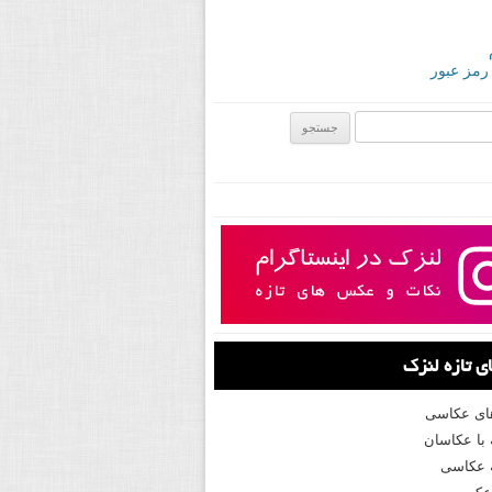
 رمز عبور
ی:
 تازه لنزک
های عکاسی
با عکاسان
 عکاسی