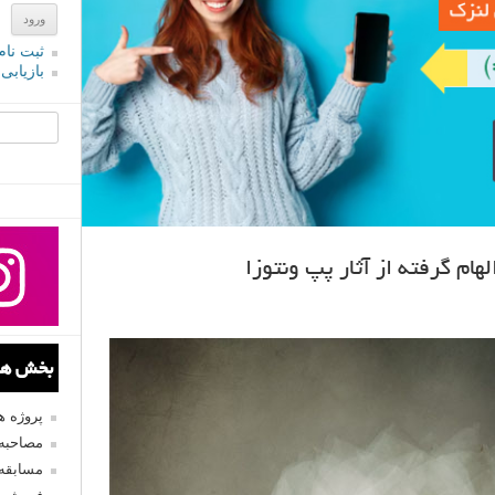
ثبت نام
بازیابی
جستجو یرا
م گرفته از آثار پپ ونتوزا
بخش های
پروژه 
مصاحبه 
مسابقه