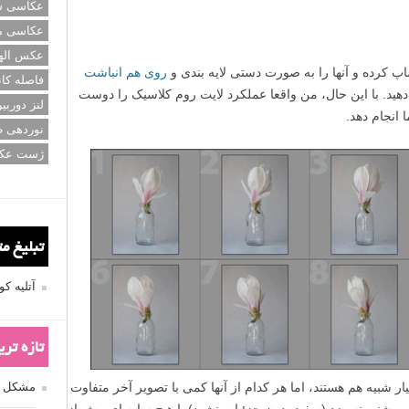
عکاسی سی
عکاسی م
عکس اله
اپ کرده و آنها را به صورت دستی لایه بندی و
روی هم انباشت
فاصله کان
 دهید. با این حال، من واقعا عملکرد لایت روم کلاسیک را دوست
لنز دوربی
 انجام دهد.
نوردهی ط
ژست عک
تبلیغ م
آتلیه 
تازه تر
یار شبیه هم هستند، اما هر کدام از آنها کمی با تصویر آخر متفاوت
مشکل فکوس
وشنی نسوزد (سفید بدون جزئیات نشود) یا هیچ سایه ای بیش از