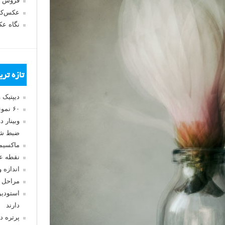
فروش 
عکس‌کا
نگاه ع
تازه تر
دیپتیک 
۶۰ نمونه عکس سبک ماکسیمالیسم
وبینار 
ضبط شد
ماکسیم
نقطه ع
اندازه 
مراحل 
استودیو
دارند
پرتره د