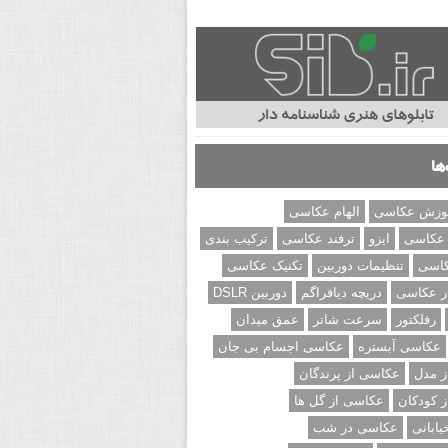
ها
وزش عکاسی
الهام عکاسی
 عکاسی
ایزو
ترفند عکاسی
ترکیب بندی
کاسی
تنظیمات دوربین
تکنیک عکاسی
ر عکاسی
دریچه دیافراگم
دوربین DSLR
رفلکتور
سرعت شاتر
عمق میدان
عکاسی آبستره
عکاسی اجسام بی جان
 مدل
عکاسی از پرندگان
 کودکان
عکاسی از گل ها
ابانی
عکاسی در شب