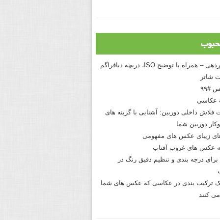
حبوب
درک نوردهی – همراه با توضیح ISO، دریچه دیافراگم
 شاتر
 #۹۹
 عکاسی
 فلاش داخلی دوربین: آشنایی با گزینه های
کار دوربین شما
های زیبای عکس های مفهومی
 عکس های غروب آفتاب
برای درجه بندی و تنظیم دقیق رنگ در
نیک ترکیب بندی در عکاسی که عکس های شما
می کنند