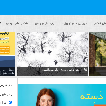
یش عکس
دوربین ها و تجهیزات
پرسش و پاسخ
عکس های دیدنی
60 نمونه عکس سبک ماکسیمالیسم
وبینار دور
ضبط شده)
نام کاربر
رمز عبور
مرا ب