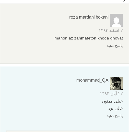
آموزش عکاسی: یک راه آسان برای ایجاد ابرهای پودری زیبا
20 عکس برتر اخیر شاخه عکاسی اجسام بی جان سایت
500px
آموزش عکاسی از اجسام بی جان: شبیه سازی بارش باران در
استودیو عکاسی
نظرات شما
reza mardani bokani
۲ اسفند ۱۳۹۴
manon az zahmateton khoda ghovat