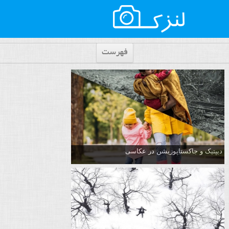
فهرست
دیپتیک و جاکستا‌پوزیشن در عکاسی