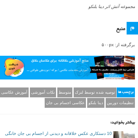
شکوفه آتش اثر دینا بلنکو
مجموعه آتش اثر دینا بلنکو
م
منبع
برگرفته از: ۵۰۰px