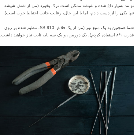
توانند بسیار داغ شده و شیشه ممکن است ترک بخورد (من از شش شیشه
تنها یکی را از دست دادم، اما با این حال، رعایت جانب احتیاط خوب است).
شما همچنین به یک منبع نور (من از یک فلاش SB-910، تنظیم شده بر روی
قدرت ۸/۱ استفاده کردم)، یک دوربین، و یک سه پایه ثابت نیاز خواهید داشت.