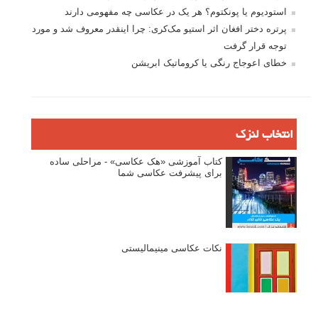
نگاه عکاس
تازه ترین مطالب
دیپتیک و جاکستا‌پوزیشن در عکاسی
۶۰ نمونه عکس سبک ماکسیمالیسم
وبینار دوره جامع آموزش ترکیب بندی عکاسی (فیلم ضبط شده)
ماکسیمالیسم در عکاسی
نقطه عطف در عکاسی
اندازه و تناسب در عکاسی
مراحل نقد عکس: چطور یک عکس را نقد کنیم
استودیوم یا پونکتوم؟ هر یک در عکاسی چه مفهومی دارند
پرتره دختر افغان اثر استیو مک‌کری: چرا اینقدر معروف شد و مورد
توجه قرار گرفت
خطای اعوجاج رنگی یا کروماتیک ابریشن