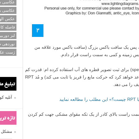
عکاسی سی
عکاسی م
عکس اله
فاصله کان
۲
لنز دوربی
نوردهی ط
د، پس یک سافت باکس بزرگ (سافت باکس مورد علاقه من
ژست عک
در درون آن، من یک فلاش معمولی (speedlight) برای ثبت تصویر قطره­ های آب استفاده کرده­ ام: قدرت کم
(۱/۸ تا ۱/۱۲۸ توان، پالسی بسیار کوتاه متصاعد خواهد کرد که حرکت مایع را فریز یا ثابت می کند) و مُد RPT
تبلیغ م
ف را می دهد.
آتلیه 
یید
مت راست بالای کادر از یک تکه مقوای مشکی جهت کم کردن
تازه تر
مشکل فکوس