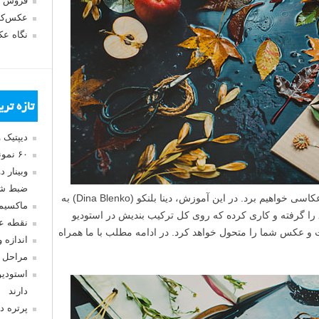
فروش 
عکس‌کا
نگاه ع
تازه تر
دیپتیک 
۶۰ نمونه عکس سبک ماکسیمالیسم
وبینار 
ضبط شد
در مطلب امروز لنزک، باران را به استودیو عکاسی خواهیم برد. در این آموزش، دینا بلنکو (Dina Blenko) به
ماکسیم
ا گرفته و کاری کرده که روی کل ترکیب بندیش در استودیو
نقطه ع
ت و عکس شما را متحول خواهد کرد. در ادامه مطلب با ما همراه
اندازه 
مراحل 
استودیو
دارند
پرتره د