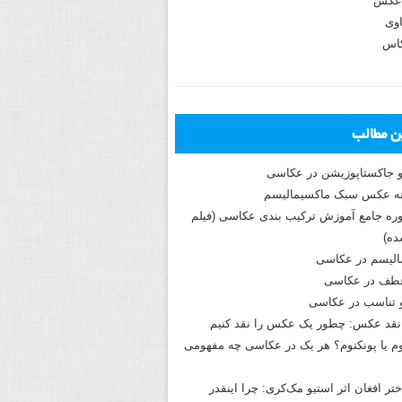
عکس
وی
کاس
ین مطالب
و جاکستا‌پوزیشن در عکاسی
دوره جامع آموزش ترکیب بندی عکاسی (فیلم
ه)
الیسم در عکاسی
طف در عکاسی
و تناسب در عکاسی
نقد عکس: چطور یک عکس را نقد کنیم
م یا پونکتوم؟ هر یک در عکاسی چه مفهومی
ختر افغان اثر استیو مک‌کری: چرا اینقدر