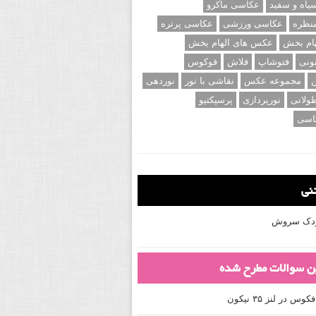
اه و سفید
عکاسی ماکرو
نظره
عکاسی ورزشی
عکاسی پرتره
ام بخش
عکس های الهام بخش
ونی
فتوشاپ
فلاش
فوکوس
ن
مجموعه عکس
نقاشی با نور
نوردهی
ولانی
نورپردازی
پرسپکتیو
اسی
تنی
کودک سروش
ین سوالات مطرح شده
 در لنز ۳۵ نیکون