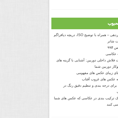
حبوب
درک نوردهی – همراه با توضیح ISO، دریچه دیافراگم
 شاتر
 #۹۹
 عکاسی
 فلاش داخلی دوربین: آشنایی با گزینه های
کار دوربین شما
های زیبای عکس های مفهومی
 عکس های غروب آفتاب
برای درجه بندی و تنظیم دقیق رنگ در
نیک ترکیب بندی در عکاسی که عکس های شما
می کنند