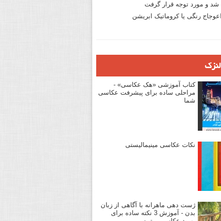
د و مورد توجه قرار گرفت
وجاج رنگی یا کروماتیک ابریشن
لنزک
کتاب آموزشی «هک عکاسی» -
مراحلی ساده برای پیشرفت عکاسی
شما
نکات عکاسی مینیمالیستی
ژست دهی ماهرانه با آگاهی از زبان
بدن - آموزش 3 نکته ساده برای
بهبود عکاسی پرتره