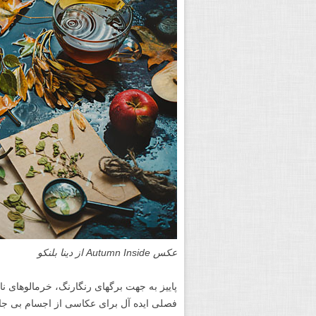
عکس Autumn Inside از دینا بلنکو
پاییز به جهت برگ­های رنگارنگ، خرمالوهای ن
فصلی ایده ­آل برای عکاسی از اجسام بی­ جان (still life photography)