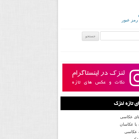
 رمز عبور
ی:
 تازه لنزک
های عکاسی
با عکاسان
 عکاسی