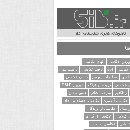
ها
وزش عکاسی
الهام عکاسی
 عکاسی
ایزو
ترفند عکاسی
ترکیب بندی
کاسی
تنظیمات دوربین
تکنیک عکاسی
ر عکاسی
دریچه دیافراگم
دوربین DSLR
رفلکتور
سرعت شاتر
عمق میدان
عکاسی آبستره
عکاسی اجسام بی جان
 مدل
عکاسی از پرندگان
 کودکان
عکاسی از گل ها
ابانی
عکاسی در شب