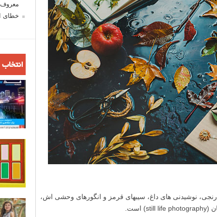
معروف ش
خطای اع
انتخاب 
ارنجی، نوشیدنی ­های داغ، سیب­های قرمز و انگورهای وحشی­ اش،
 است.