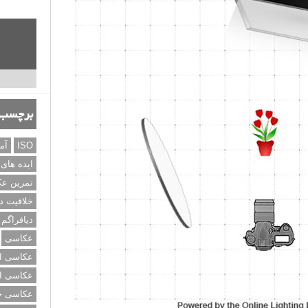
برچسب‌
ISO
آم
ایده های
تمرین ع
خلاقیت د
دیافراگم
عکاسی
عکاسی از
عکاسی از
عکاسی خی