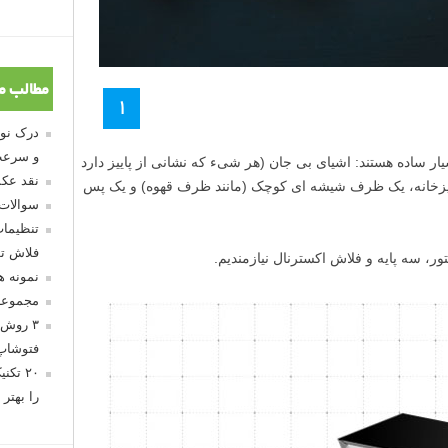
مطالب م
۱
و سرعت
سیار ساده هستند: اشیای بی­ جان (هر شیء که نشانی از پاییز دارد
نقد عکس
پزخانه، یک ظرف شیشه ای کوچک (مانند ظرف قهوه) و یک پس
سوالات
تنظیمات
فلاش تو
، سه پایه و فلاش اکسترنال نیازمندیم.
نمونه 
مجموعه
۳ روش 
فتوشاپ
۲۰ تک
را بهتر 