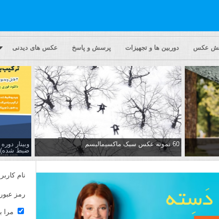
یش عکس
دوربین ها و تجهیزات
پرسش و پاسخ
عکس های دیدنی
60 نمونه عکس سبک ماکسیمالیسم
وبینار دور
ضبط شده)
نام کاربر
رمز عبور
مرا ب