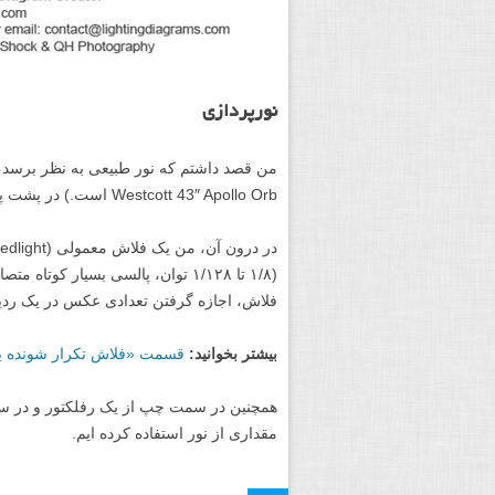
نورپردازی
من قصد داشتم که نور طبیعی به نظر برس
Westcott 43″ Apollo Orb است.) در پشت پس ­زمینه و کمی به سمت راست قرار دادم.
فلاش، اجازه گرفتن تعدادی عکس در یک ردی
بیشتر بخوانید:
قسمت «فلاش تکرار شونده یا RPT چیست؟» این مطلب را مطالعه نما
همچنین در سمت چپ از یک رفلکتور و در س
مقداری از نور استفاده کرده ایم.