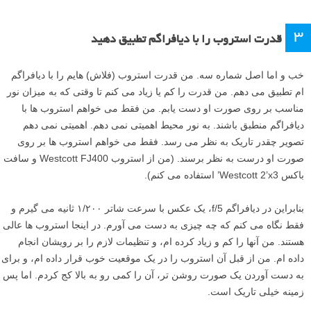
۳
قدرت استروب را با دیافراگم تطبیق دهید
خب و اما اصل شماره سه. من قدرت استروب (فلاش) هایم را با دیافراگم
ام تطبیق می دهم. من قدرت را کم یا زیاد می کنم تا وقتی که به میزان نور
مناسب بر روی صورت او دست یابم. من فقط می خواهم استروب ها با
دیافراگم منطبق باشند. به نور محیط اهمیتی نمی دهم. اهمیتی نمی دهم
تصویر چقدر تاریک به نظر می رسد. فقط می خواهم استروب ها بر روی
صورت او درست به نظر برسند. (من از استروب Westcott FJ400 و سافت
باکس Westcott 2’x3’ استفاده می کنم).
بنابراین در دیافراگم f/5، یک عکس با سرعت شاتر ۱/۲۰۰ ثانیه می گیرم و
فقط نگاه می کنم که چه چیزی به دست می آورم. در اینجا استروب ها عالی
هستند. من آنها را کم و زیاد کرده ام، و تنظیمات لازم را بر رویشان انجام
داده ام. من از قبل آن استروب را در یک موقعیت خوب قرار داده ام، و برای
به دست آوردن یک صورت روشن تر، آن را کمی رو به بالا کج کردم. اما پس
زمینه خیلی تاریک است.