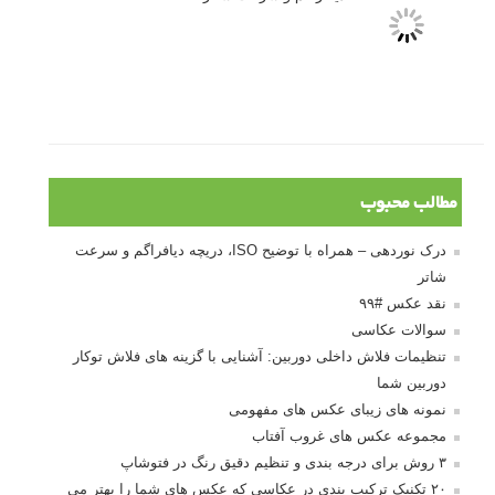
10 باید و نباید در روتوش عکس ها
درک نوردهی – همراه با توضیح ISO، دریچه
دیافراگم و سرعت شاتر
مطالب محبوب