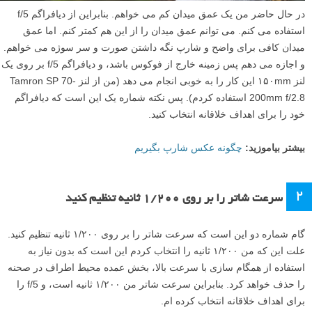
در حال حاضر من یک عمق میدان کم می خواهم. بنابراین از دیافراگم f/5
استفاده می کنم. می توانم عمق میدان را از این هم کمتر کنم. اما عمق
میدان کافی برای واضح و شارپ نگه داشتن صورت و سر سوژه می خواهم.
و اجازه می دهم پس زمینه خارج از فوکوس باشد، و دیافراگم f/5 بر روی یک
لنز ۱۵۰mm این کار را به خوبی انجام می دهد (من از لنز Tamron SP 70-
200mm f/2.8 استفاده کردم). پس نکته شماره یک این است که دیافراگم
خود را برای اهداف خلاقانه انتخاب کنید.
بیشتر بیاموزید:
چگونه عکس شارپ بگیریم
۲
سرعت شاتر را بر روی ۱/۲۰۰ ثانیه تنظیم کنید
گام شماره دو این است که سرعت شاتر را بر روی ۱/۲۰۰ ثانیه تنظیم کنید.
علت این که من ۱/۲۰۰ ثانیه را انتخاب کردم این است که بدون نیاز به
استفاده از همگام سازی با سرعت بالا، بخش عمده محیط اطراف در صحنه
را حذف خواهد کرد. بنابراین سرعت شاتر من ۱/۲۰۰ ثانیه است، و f/5 را
برای اهداف خلاقانه انتخاب کرده ام.