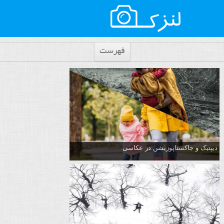
فهرست
دیپتیک و جاکستا‌پوزیشن در عکاسی