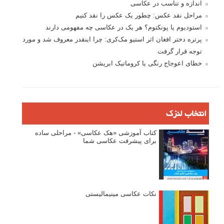
تازه ترین مطالب
دیپتیک و جاکستا‌پوزیشن در عکاسی
۶۰ نمونه عکس سبک ماکسیمالیسم
وبینار دوره جامع آموزش ترکیب بندی عکاسی (فیلم ضبط شده)
ماکسیمالیسم در عکاسی
نقطه عطف در عکاسی
اندازه و تناسب در عکاسی
مراحل نقد عکس: چطور یک عکس را نقد کنیم
استودیوم یا پونکتوم؟ هر یک در عکاسی چه مفهومی دارند
پرتره دختر افغان اثر استیو مک‌کری: چرا اینقدر معروف شد و مورد
توجه قرار گرفت
خطای اعوجاج رنگی یا کروماتیک ابریشن