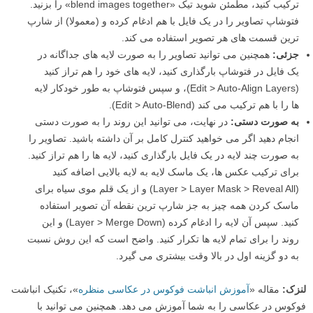
ترکیب کنید، مطمئن شوید تیک «blend images together» را بزنید.
فتوشاپ تصاویر را در یک فایل با هم ادغام کرده و (معمولا) از شارپ
ترین قسمت های هر تصویر استفاده می کند.
جزئی:
همچنین می توانید تصاویر را به صورت لایه های جداگانه در
یک فایل در فتوشاپ بارگذاری کنید، لایه های خود را هم تراز کنید
(Edit > Auto-Align Layers)، و سپس فتوشاپ به طور خودکار لایه
ها را با هم ترکیب می کند (Edit > Auto-Blend).
به صورت دستی:
در نهایت، می توانید این روند را به صورت دستی
انجام دهید اگر می خواهید کنترل کامل بر آن داشته باشید. تصاویر را
به صورت چند لایه در یک فایل بارگذاری کنید، لایه ها را هم تراز کنید.
برای ترکیب عکس ها، یک ماسک لایه به لایه بالایی اضافه کنید
(Layer > Layer Mask > Reveal All) و از یک قلم موی سیاه برای
ماسک کردن همه چیز به جز شارپ ترین نقطه آن تصویر استفاده
کنید. سپس آن لایه را ادغام کرده (Layer > Merge Down) و این
روند را برای تمام لایه ها تکرار کنید. واضح است که این روش نسبت
به دو گزینه اول در بالا وقت بیشتری می گیرد.
لنزک:
مقاله «
آموزش انباشت فوکوس در عکاسی منظره
»، تکنیک انباشت
فوکوس در عکاسی را به شما آموزش می دهد. همچنین می توانید با