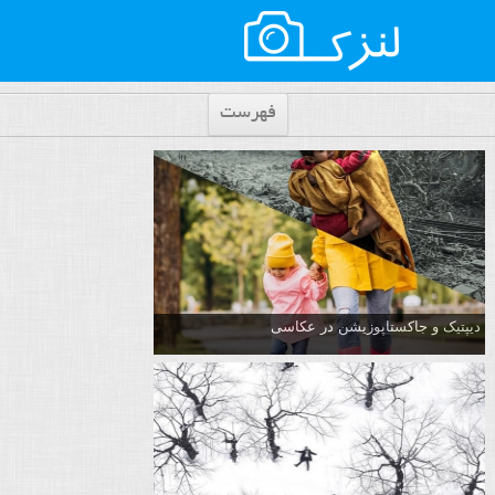
فهرست
دیپتیک و جاکستا‌پوزیشن در عکاسی