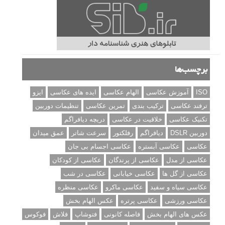
برچسب‌ها
ISO
آموزش عکاسی
الهام عکاسی
ایده های عکاسی
ایزو
ترفند عکاسی
ترکیب بندی
تمرین عکاسی
تنظیمات دوربین
تکنیک عکاسی
خلاقیت در عکاسی
دریچه دیافراگم
دوربین DSLR
دیافراگم
رفلکتور
سرعت شاتر
عمق میدان
عکاسی
عکاسی آبستره
عکاسی اجسام بی جان
عکاسی از مدل
عکاسی از پرندگان
عکاسی از کودکان
عکاسی از گل ها
عکاسی خیابانی
عکاسی در شب
عکاسی سیاه و سفید
عکاسی ماکرو
عکاسی منظره
عکاسی ورزشی
عکاسی پرتره
عکس الهام بخش
عکس های الهام بخش
فاصله کانونی
فتوشاپ
فلاش
فوکوس