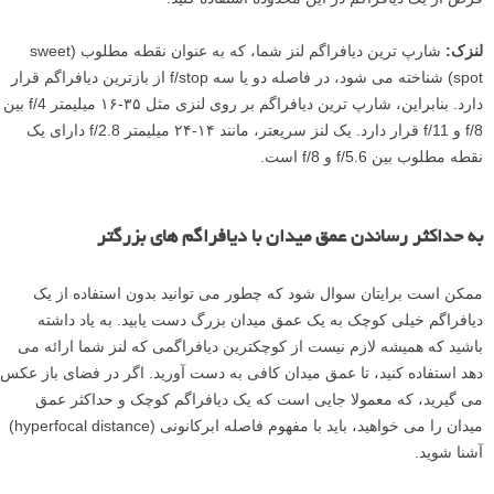
لنزک:
شارپ ترین دیافراگم لنز شما، که به عنوان نقطه مطلوب (sweet
spot) شناخته می شود، در فاصله دو یا سه f/stop از بازترین دیافراگم قرار
دارد. بنابراین، شارپ ترین دیافراگم بر روی لنزی مثل ۳۵-۱۶ میلیمتر f/4 بین
f/8 و f/11 قرار دارد. یک لنز سریعتر، مانند ۱۴-۲۴ میلیمتر f/2.8 دارای یک
نقطه مطلوب بین f/5.6 و f/8 است.
به حداکثر رساندن عمق میدان با دیافراگم های بزرگتر
ممکن است برایتان سوال شود که چطور می توانید بدون استفاده از یک
دیافراگم خیلی کوچک به یک عمق میدان بزرگ دست یابید. به یاد داشته
باشید که همیشه لازم نیست از کوچکترین دیافراگمی که لنز شما ارائه می
دهد استفاده کنید، تا عمق میدان کافی به دست آورید. اگر در فضای باز عکس
می گیرید، که معمولا جایی است که یک دیافراگم کوچک و حداکثر عمق
میدان را می خواهید، باید با مفهوم فاصله ابرکانونی (hyperfocal distance)
آشنا شوید.