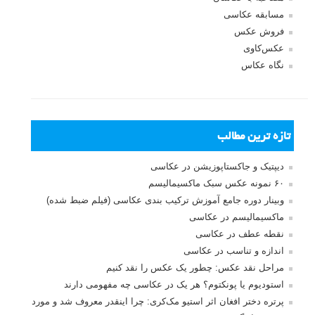
مسابقه عکاسی
فروش عکس
عکس‌کاوی
نگاه عکاس
تازه ترین مطالب
دیپتیک و جاکستا‌پوزیشن در عکاسی
۶۰ نمونه عکس سبک ماکسیمالیسم
وبینار دوره جامع آموزش ترکیب بندی عکاسی (فیلم ضبط شده)
ماکسیمالیسم در عکاسی
نقطه عطف در عکاسی
اندازه و تناسب در عکاسی
مراحل نقد عکس: چطور یک عکس را نقد کنیم
استودیوم یا پونکتوم؟ هر یک در عکاسی چه مفهومی دارند
پرتره دختر افغان اثر استیو مک‌کری: چرا اینقدر معروف شد و مورد