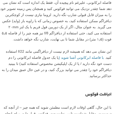
فاصله ابرکانونی، علیرغم نام پیچیده آن، فقط یک اندازه است که نشان می
دهد شما چقدر نزدیک می توانید فوکوس کنید و همچنان پس زمینه تصویر خود
را به میزان قابل قبولی شارپ نگه دارید. لزوما نیازی نیست از کوچکترین
دیافراگم ممکن استفاده کنید، به خصوص زمانی که با زاویه باز (واید) عکس
می گیرید. به عنوان مثال، اگر از یک دوربین فول فریم با یک لنز ۲۰mm
استفاده می کنید، حتی استفاده از دیافراگم f/8 نیز همه چیز را از فاصله ۵٫۵
فوت (۱٫۵ متر) در مقابل شما تا بی نهایت، شارپ نگه خواهد داشت.
این نشان می دهد که همیشه لازم نیست از دیافراگمی مانند f/22 استفاده
کنید.
با فاصله ابرکانونی آشنا شوید (
یا یک جدول فاصله ابرکانونی را دم
دست خود نگه دارید / یا از یک اپلیکیشن مخصوص استفاده کنید) تا ببینید
دیافراگم خود را چقدر می توانید بزرگ کنید، و در عین حال عمق میدان را به
حداکثر برسانید.
انباشت فوکوس
با این حال، گاهی اوقات لازم است مطمئن شوید که همه چیز – از آنچه که
درست در مقابل شماست تا بی نهایت – در فوکوس قرار دارد. برای انجام