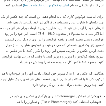
این کار، از تکنیکی به نام
انباشت فوکوس (focus stacking)
استفاده کنید.
برای انباشت فوکوس کاری که باید انجام دهید این است که چند عکس از یک
چیز یکسان با شارپ ترین تنظیمات دیافراگم لنز خود بگیرید. باز هم، باید
لنزهای خود را آزمایش کنید تا ببینید شارپ ترین تنظیمات برای هر لنز چیست،
اما اگر نمی دانید معمولا در محدوده f/5.6 – f/8.0 است. لنز خود را بر روی
فوکوس دستی تنظیم کنید، و نقطه فوکوس را بر روی نزدیک ترین قسمت
تصویر (نزدیک ترین قسمتی که می خواهید در فوکوس شارپ باشد) قرار
دهید. اولین عکس را بگیرید، سپس این روند را تکرار کنید. با هر عکس به
تدریج نقطه فوکوس را دورتر و دورتر کنید، تا وقتی که در بی نهایت فوکوس
کنید. معمولا ۵-۳ عکس کل محدوده صحنه را پوشش خواهد داد.
هنگامی که عکس ها را به کامپیوتر خود انتقال دادید، آنها را در فتوشاپ با هم
ترکیب کنید تا با استفاده از شارپ ترین قسمت های هر تصویر، یک فایل ایجاد
کنید. چند روش مختلف برای انجام این کار وجود دارد:
خودکار:
از عملکرد Photomerger برای بارگذاری عکس های خود در
فتوشاپ استفاده کنید (File > Photomerger) و تصاویر را با هم