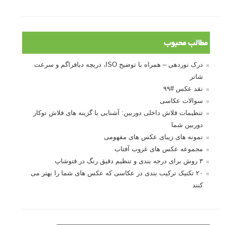
مطالب محبوب
درک نوردهی – همراه با توضیح ISO، دریچه دیافراگم و سرعت
شاتر
نقد عکس #۹۹
سوالات عکاسی
تنظیمات فلاش داخلی دوربین: آشنایی با گزینه های فلاش توکار
دوربین شما
نمونه های زیبای عکس های مفهومی
مجموعه عکس های غروب آفتاب
۳ روش برای درجه بندی و تنظیم دقیق رنگ در فتوشاپ
۲۰ تکنیک ترکیب بندی در عکاسی که عکس های شما را بهتر می
کنند