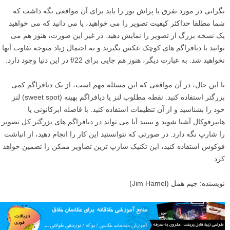
نگرانی در مورد تفرق یا پراش نور را باید برای آن مواقعی نگه داشت که
شما مطلقا حداکثر کیفیت تصویر را می خواهید، یا می دانید که می خواهید
یک نسخه بزرگ از تصویر را نمایش دهید. در غیر این صورت، هنوز هم می
توانید با دیافراگم های کوچک عکس بگیرید و به احتمال زیاد متوجه تفاوت آنها
نخواهید شد. به عبارت دیگر، هنوز هم جایی برای f/22 در این دنیا وجود دارد.
با این حال، در آن مواقعی که این مسئله مهم است، از یک دیافراگم کمی
بزرگتر استفاده کنید. نقطه مطلوب لنز یا دیافراگم بهینه (sweet spot) لنز
خود را بشناسید و از آن تنظیمات استفاده کنید. با فاصله ابرکانونی یا
هایپرفوکال آشنا شوید و ببینید آیا می تواند در دیافراگم های بزرگتر کل تصویر
را شارپ نگه دارد. در صورتی که نتوانستید این کار را انجام دهید، از انباشت
فوکوس استفاده کنید، این تکنیک شارپ ترین تصاویر ممکن را تضمین خواهد
کرد.
نویسنده: جیم همل (Jim Hamel)