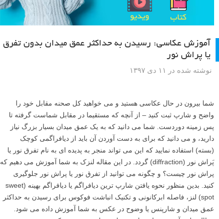
آموزش عکاسی: رسیدن به حداکثر عمق میدان بدون تفرق
یا پراش نور
نوشته شده در ۱۱ دی ۱۳۹۷
شما بیرون در حال عکاسی هستید و می خواهید کل صحنه مقابل خود را
واضح و شارپ ثبت کنید – از آنچه که مستقیما در مقابل شماست گرفته تا
پس زمینه دوردست. شما می دانید که به یک عمق میدان بسیار بزرگ نیاز
دارید، و می دانید که برای به دست آوردن آن باید از دیافراگمی کوچک
(بسته) استفاده نمایید که این می تواند منجر به پدیده ای به نام تفرق نور یا
پَراش نور (diffraction) گردد. در این مقاله لنزک به شما آموزش می دهیم که
پراش نور چیست؟ و چگونه می توانید از تفرق نور یا پراش نور جلوگیری
کنید. بدین منظور نحوه یافتن شارپ ترین دیافراگم یا دیافراگم بهینه (sweet
spot) لنز، فاصله ابرکانونی و تکنیک انباشت فوکوس برای رسیدن به حداکثر
عمق میدان و شارپنس یا وضوح در عکس به شما آموزش داده می شود.