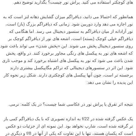
های کوچکتر استفاده می کنید. پراش نور چیست؟ بگذارید توضیح دهم.
همانطور که احتمالا می دانید، دیافراگم میزان گشایش دهانه لنز است که به
نور اجازه می دهد وارد دوربین شود. زمانی که دیافراگم بزرگ (باز) است،
نور آزادانه از میان دیافراگم به سنسور دیجیتال می رسد. اما هنگامی که
دیافراگم خیلی کوچک (بسته) است، اشعه های نور از دیافراگم کوچک بر
روی سنسور دیجیتال پخش می شوند. این «پخش شدن» می تواند باعث شود
که اشعه های نور به پیکسل های رنگی مجاور برخورد کنند. در واقع، پخش
شدن باعث می شود که نور به پیکسل های اشتباه برخورد کند و موجب تاری
شود. این اثر در سنسورهای دیجیتالی که تراکم مگاپیکسل بیشتری دارند
برجسته تر است، چون آنها پیکسل های کوچکتری دارند. شکل زیر نحوه کار
این پدیده را نشان می دهد:
نتیجه اثر تفرق یا پراش نور در عکاسی شما چیست؟ در یک کلمه: نرمی.
یک عکس گرفته شده در f/22 به اندازه تصویری که با یک دیافراگم کمی باز
تر گرفته شده است، شارپ نخواهد بود. این نمونه ای از جزئیات دو عکس
است که یکسان هستند، تنها با این تفاوت که یکی از آنها در f/8 و دیگری در