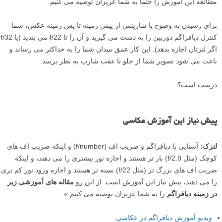
مطالعه این آموزش را حتما به شما عزیزان توصیه می کنیم.
برای رسیدن به وضوح یا شارپنس از پیش زمینه تا پس زمینه عکس، شما
کنترل دیافراگم دوربین را به دست می گیرید و آن را تا f/22 می بندید (یا f/32
اگر لنزتان اجازه بدهد). این کار عمق میدان شما را به حداکثر می رساند و
باعث می شود تصویر شما از جلو تا عقب شارپ به نظر برسد.
درست است؟
پیش نیاز این آموزش عکاسی
لنزک:
آشنایی با دیافراگم و ضریب اف (f/number) و اینکه ضریب اف های
کوچک (مثل f/2.8) باز تر هستند و اجازه نور بیشتری را می دهند، و اینکه
ضریب اف های بزرگ تر (مثل f/22) بسته تر هستند و اجازه ورود نور کم تری
را می دهند، پیش نیاز این آموزش است. از این رو
مقاله های آموزشی زیر
در زمینه دیافراگم
را به شما عزیزان توصیه می کنیم »
ویدیو آموزش دیافراگم در عکاسی