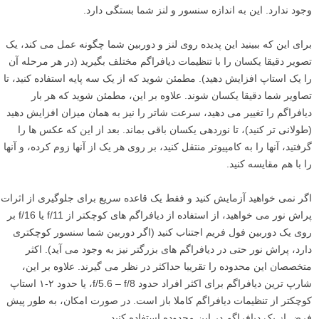
وجود ندارد. این به اندازه سنسور و لنز شما بستگی دارد.
برای این که ببینید این پدیده روی لنز و دوربین شما چگونه عمل می کند، یک
تصویر دقیقا یکسان را با تنظیمات دیافراگم مختلف بگیرید (در هر مرحله آن
را یک استاپ افزایش دهید). مطمئن شوید که از یک سه پایه استفاده کنید، تا
تصاویر شما دقیقا یکسان شوند. علاوه بر این، مطمئن شوید که هر بار
دیافراگم را تغییر می دهید، سرعت شاتر را نیز به همان میزان افزایش دهید
(طولانی تر کنید)، تا نوردهی یکسان باقی بماند. بعد از این که عکس ها را
گرفتید، آنها را به کامپیوتر منتقل کنید، بر روی هر یک از آنها زوم کرده، و آنها
را با هم مقایسه کنید.
اگر نمی خواهید آزمایش کنید و فقط یک قاعده سریع برای جلوگیری از اثرات
پراش نور می خواهید، از استفاده از دیافراگم های کوچکتر از f/11 یا f/16 بر
روی یک دوربین فول فریم اجتناب کنید (اگر دوربین شما سنسور کوچکتری
دارد، پراش نور حتی در دیافراگم های بزرگتر نیز به وجود می آید). اکثر
متخصصان این محدوده را تقریبا حداکثر در نظر می گیرند. علاوه بر این،
شارپ ترین دیافراگم برای اکثر افراد حدود f/5.6 – f/8، یا حدود ۲-۱ استاپ
کوچکتر از تنظیمات دیافراگم کاملا باز است. در صورت امکان، به طور پیش
فرض از یک دیافراگم در این محدوده استفاده کنید.