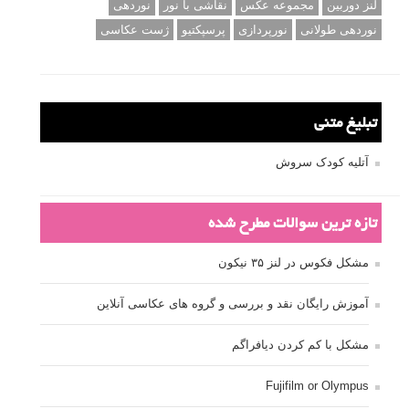
لنز دوربین
مجموعه عکس
نقاشی با نور
نوردهی
نوردهی طولانی
نورپردازی
پرسپکتیو
ژست عکاسی
تبلیغ متنی
آتلیه کودک سروش
تازه ترین سوالات مطرح شده
مشکل فکوس در لنز ۳۵ نیکون
آموزش رایگان نقد و بررسی و گروه های عکاسی آنلاین
مشکل با کم کردن دیافراگم
Fujifilm or Olympus