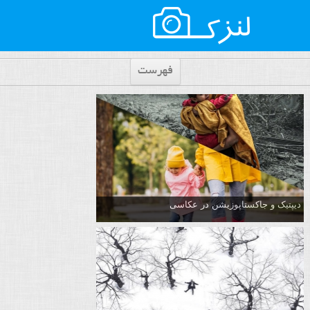
فهرست
دیپتیک و جاکستا‌پوزیشن در عکاسی