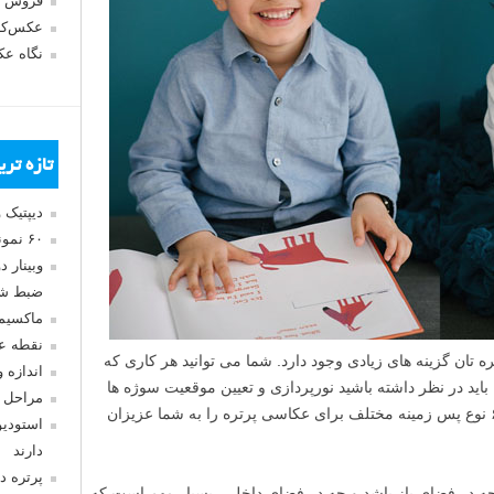
فروش 
عکس‌کا
نگاه ع
تازه تر
دیپتیک 
۶۰ نمونه عکس سبک ماکسیمالیسم
وبینار 
ضبط شد
ماکسیم
نقطه ع
 تان گزینه های زیادی وجود دارد. شما می توانید هر کاری که
اندازه 
باید در نظر داشته باشید نورپردازی و تعیین موقعیت سوژه ها
مراحل 
نسبت به آن پس زمینه است. در این مقاله ۶ نوع پس زمینه مختلف برای عکاسی پرتره را به شما عزیزان
استودیو
دارند
پرتره د
ه در فضای باز باشد و چه در فضای داخلی، بسیار مهم است که