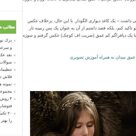
اشت – یک کاغذ دیواری الگودار. با این حال، برخلاف عکس
مطالب م
کید کنم، بلکه قصد داشتم از آن به عنوان یک پس زمینه تار
ن با یک دیافراگم کم عمق (ضریب اف کوچک) عکس گرفتم و سوژه
و سرعت
نقد عکس
ر عمق میدان به همراه آموزش تصویری
سوالات
تنظیمات
فلاش تو
نمونه 
مجموعه
۳ روش 
فتوشاپ
۲۰ تک
را بهتر 