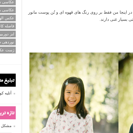
عکاسی سی
عکاسی م
 در اینجا من فقط بر روی رنگ های قهوه ای و تُن پوست مانور
عکس اله
تی بسیار غنی دارند.
فاصله کان
لنز دوربی
نوردهی ط
ژست عک
تبلیغ م
آتلیه 
تازه تر
مشکل فکوس