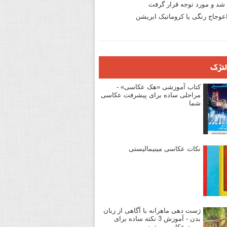
د و مورد توجه قرار گرفت
وجاج رنگی یا کروماتیک ابریشن
لنزک
کتاب آموزشی «هک عکاسی» -
مراحلی ساده برای پیشرفت عکاسی
شما
نکات عکاسی مینیمالیستی
ژست دهی ماهرانه با آگاهی از زبان
بدن - آموزش 3 نکته ساده برای
بهبود عکاسی پرتره