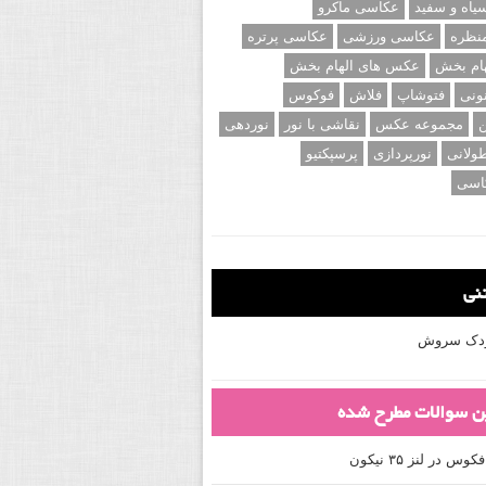
اه و سفید
عکاسی ماکرو
نظره
عکاسی ورزشی
عکاسی پرتره
ام بخش
عکس های الهام بخش
ونی
فتوشاپ
فلاش
فوکوس
ن
مجموعه عکس
نقاشی با نور
نوردهی
ولانی
نورپردازی
پرسپکتیو
اسی
تنی
کودک سروش
ین سوالات مطرح شده
 در لنز ۳۵ نیکون