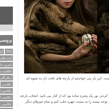
برچسب‌
ISO
آم
ایده های
تمرین ع
خلاقیت د
دیافراگم
ت. این بار می خواستم از پارچه های بافت دار به شیوه ای
عکاسی
عکاسی از
کردم، نور یک پنجره ساده بود که از کنار می تابید. انتخاب پارچه
عکاسی از
 توجه بیننده را به سمت چهره جلب کنم و تمام چیزهای دیگر
عکاسی خی