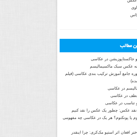
عکس
وی
کاس
ین مطالب
و جاکستا‌پوزیشن در عکاسی
دوره جامع آموزش ترکیب بندی عکاسی (فیلم
ه)
الیسم در عکاسی
طف در عکاسی
و تناسب در عکاسی
نقد عکس: چطور یک عکس را نقد کنیم
م یا پونکتوم؟ هر یک در عکاسی چه مفهومی
ختر افغان اثر استیو مک‌کری: چرا اینقدر