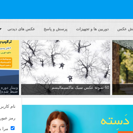
یش عکس
دوربین ها و تجهیزات
پرسش و پاسخ
عکس های دیدنی
60 نمونه عکس سبک ماکسیمالیسم
وبینار دور
ضبط شده)
نام کاربر
رمز عبور
مرا ب