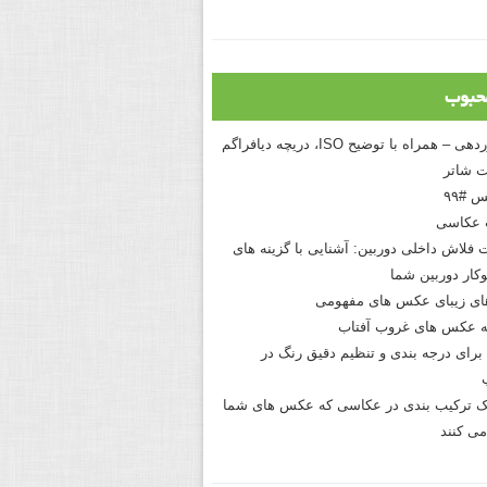
حبوب
درک نوردهی – همراه با توضیح ISO، دریچه دیافراگم
 شاتر
 #۹۹
 عکاسی
 فلاش داخلی دوربین: آشنایی با گزینه های
کار دوربین شما
های زیبای عکس های مفهومی
 عکس های غروب آفتاب
برای درجه بندی و تنظیم دقیق رنگ در
نیک ترکیب بندی در عکاسی که عکس های شما
می کنند