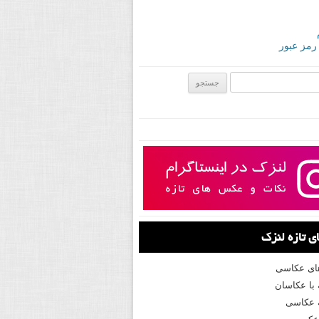
 رمز عبور
ی:
 تازه لنزک
های عکاسی
با عکاسان
 عکاسی