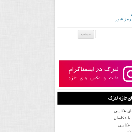
 رمز عبور
ی:
 تازه لنزک
های عکاسی
با عکاسان
 عکاسی