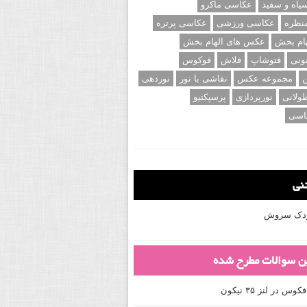
اه و سفید
عکاسی ماکرو
نظره
عکاسی ورزشی
عکاسی پرتره
ام بخش
عکس های الهام بخش
ونی
فتوشاپ
فلاش
فوکوس
ن
مجموعه عکس
نقاشی با نور
نوردهی
ولانی
نورپردازی
پرسپکتیو
اسی
تنی
کودک سروش
ین سوالات مطرح شده
 در لنز ۳۵ نیکون