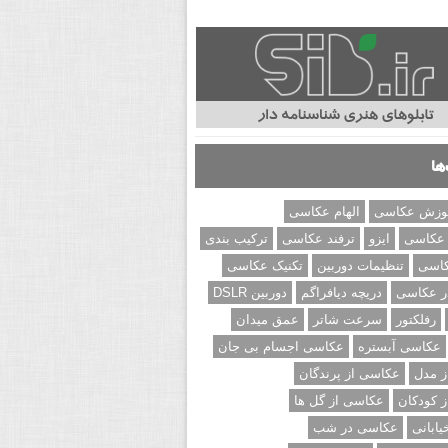
ها
وزش عکاسی
الهام عکاسی
 عکاسی
ایزو
ترفند عکاسی
ترکیب بندی
کاسی
تنظیمات دوربین
تکنیک عکاسی
ر عکاسی
دریچه دیافراگم
دوربین DSLR
رفلکتور
سرعت شاتر
عمق میدان
عکاسی آبستره
عکاسی اجسام بی جان
 مدل
عکاسی از پرندگان
 کودکان
عکاسی از گل ها
ابانی
عکاسی در شب