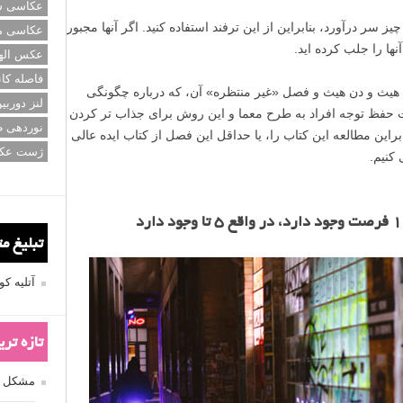
عکاسی سی
 سر درآورد، بنابراین از این ترفند استفاده کنید. اگر آنها مجبور
عکاسی م
ها را جلب کرده اید.
عکس اله
فاصله کان
 هیث و دن هیث و فصل «غیر منتظره» آن، که درباره چگونگی
لنز دوربی
 حفظ توجه افراد به طرح معما و این روش برای جذاب تر کردن
نوردهی ط
براین مطالعه این کتاب را، یا حداقل این فصل از کتاب ایده عالی
ژست عک
کنیم.
تبلیغ م
آتلیه 
تازه تر
مشکل فکوس