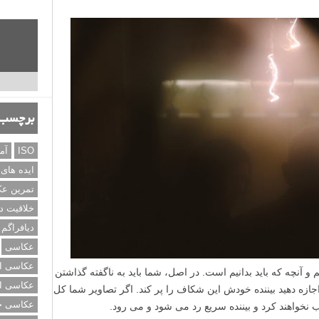
برچسب‌
ISO
آم
ایده های
تمرین ع
خلاقیت د
دیافراگم
عکاسی
عکاسی از
 آنچه که باید بدانیم است. در اصل، شما باید به ناگفته گذاشتن
عکاسی از
جازه دهید بیننده خودش این شکاف را پر کند. اگر تصاویر شما کل
عکاسی خی
لب نخواهند کرد و بیننده سریع رد می شود و می رود.