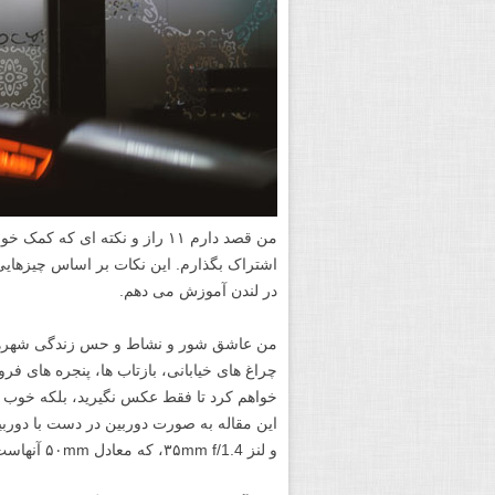
من قصد دارم ۱۱ راز و نکته ای ک
اشتراک بگذارم. این نکات بر اساس چیزهایی
در لندن آموزش می دهم.
من عاشق شور و نشاط و حس زندگی شهرها د
چراغ های خیابانی، بازتاب ها، پنجره های ف
خواهم کرد تا فقط عکس نگیرید، بلکه خوب عک
و لنز ۳۵mm f/1.4، که معادل ۵۰mm آنهاست.