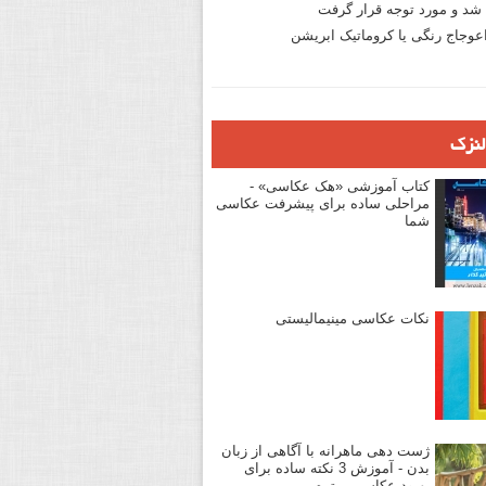
د و مورد توجه قرار گرفت
وجاج رنگی یا کروماتیک ابریشن
لنزک
کتاب آموزشی «هک عکاسی» -
مراحلی ساده برای پیشرفت عکاسی
شما
نکات عکاسی مینیمالیستی
ژست دهی ماهرانه با آگاهی از زبان
بدن - آموزش 3 نکته ساده برای
بهبود عکاسی پرتره