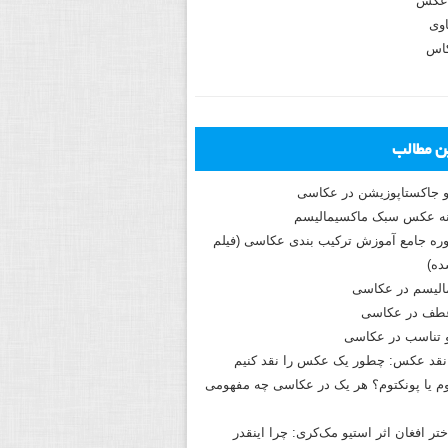
عکس
وی
کاس
ین مطالب
و جاکستا‌پوزیشن در عکاسی
دوره جامع آموزش ترکیب بندی عکاسی (فیلم
ه)
الیسم در عکاسی
طف در عکاسی
و تناسب در عکاسی
نقد عکس: چطور یک عکس را نقد کنیم
م یا پونکتوم؟ هر یک در عکاسی چه مفهومی
ختر افغان اثر استیو مک‌کری: چرا اینقدر