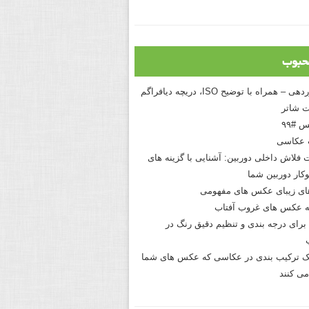
حبوب
درک نوردهی – همراه با توضیح ISO، دریچه دیافراگم
 شاتر
 #۹۹
 عکاسی
 فلاش داخلی دوربین: آشنایی با گزینه های
کار دوربین شما
های زیبای عکس های مفهومی
 عکس های غروب آفتاب
برای درجه بندی و تنظیم دقیق رنگ در
نیک ترکیب بندی در عکاسی که عکس های شما
می کنند