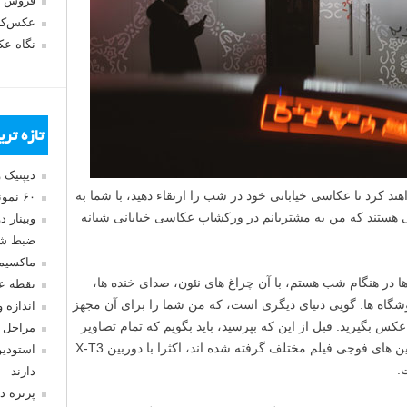
فروش 
عکس‌کا
نگاه ع
تازه تر
دیپتیک 
ه کمک خواهند کرد تا عکاسی خیابانی خود در شب را ارتقاء دهید، با شما به
۶۰ نمونه عکس سبک ماکسیمالیسم
 هستند که من به مشتریانم در ورکشاپ عکاسی خیابانی شبانه
وبینار 
ضبط شد
ماکسیم
ر هنگام شب هستم، با آن چراغ های نئون، صدای خنده ها،
نقطه ع
روشگاه ها. گویی دنیای دیگری است، که من شما را برای آن مجهز
اندازه 
س بگیرید. قبل از این که بپرسید، باید بگویم که تمام تصاویر
مراحل 
این مقاله به صورت دوربین در دست با دوربین های فوجی فیلم مختلف گرفته شده اند، اکثرا با دوربین X-T3
استودیو
دارند
پرتره د