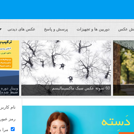
یش عکس
دوربین ها و تجهیزات
پرسش و پاسخ
عکس های دیدنی
60 نمونه عکس سبک ماکسیمالیسم
وبینار دور
ضبط شده)
نام کاربر
رمز عبور
مرا ب