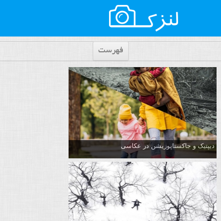
فهرست
دیپتیک و جاکستا‌پوزیشن در عکاسی