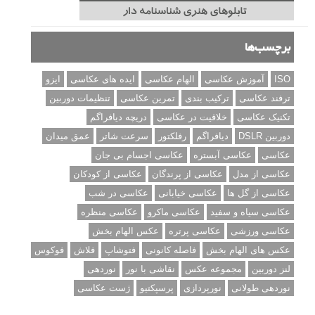
برچسب‌ها
ISO
آموزش عکاسی
الهام عکاسی
ایده های عکاسی
ایزو
ترفند عکاسی
ترکیب بندی
تمرین عکاسی
تنظیمات دوربین
تکنیک عکاسی
خلاقیت در عکاسی
دریچه دیافراگم
دوربین DSLR
دیافراگم
رفلکتور
سرعت شاتر
عمق میدان
عکاسی
عکاسی آبستره
عکاسی اجسام بی جان
عکاسی از مدل
عکاسی از پرندگان
عکاسی از کودکان
عکاسی از گل ها
عکاسی خیابانی
عکاسی در شب
عکاسی سیاه و سفید
عکاسی ماکرو
عکاسی منظره
عکاسی ورزشی
عکاسی پرتره
عکس الهام بخش
عکس های الهام بخش
فاصله کانونی
فتوشاپ
فلاش
فوکوس
لنز دوربین
مجموعه عکس
نقاشی با نور
نوردهی
نوردهی طولانی
نورپردازی
پرسپکتیو
ژست عکاسی