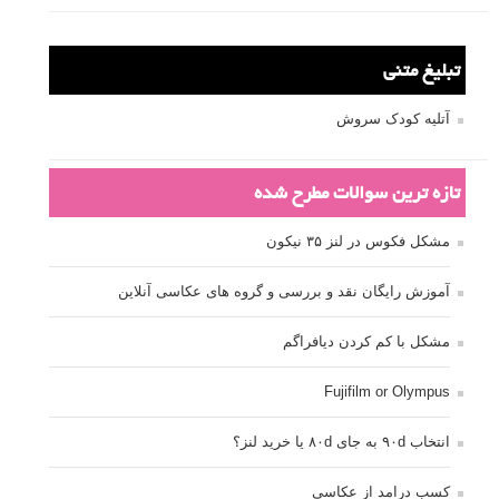
تبلیغ متنی
آتلیه کودک سروش
تازه ترین سوالات مطرح شده
مشکل فکوس در لنز ۳۵ نیکون
آموزش رایگان نقد و بررسی و گروه های عکاسی آنلاین
مشکل با کم کردن دیافراگم
Fujifilm or Olympus
انتخاب ۹۰d به جای ۸۰d یا خرید لنز؟
کسب درامد از عکاسی