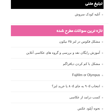
تبلیغ متنی
آتلیه کودک سروش
تازه ترین سوالات مطرح شده
مشکل فکوس در لنز ۳۵ نیکون
آموزش رایگان نقد و بررسی و گروه های عکاسی آنلاین
مشکل با کم کردن دیافراگم
Fujifilm or Olympus
انتخاب ۹۰d به جای ۸۰d یا خرید لنز؟
کسب درامد از عکاسی
نحوه آپلود عکس