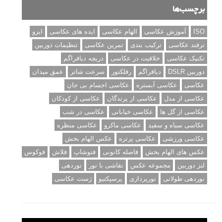
برچسب‌ها
ISO
آموزش عکاسی
الهام عکاسی
ایده های عکاسی
ایزو
ترفند عکاسی
ترکیب بندی
تمرین عکاسی
تنظیمات دوربین
تکنیک عکاسی
خلاقیت در عکاسی
دریچه دیافراگم
دوربین DSLR
دیافراگم
رفلکتور
سرعت شاتر
عمق میدان
عکاسی
عکاسی آبستره
عکاسی اجسام بی جان
عکاسی از مدل
عکاسی از پرندگان
عکاسی از کودکان
عکاسی از گل ها
عکاسی خیابانی
عکاسی در شب
عکاسی سیاه و سفید
عکاسی ماکرو
عکاسی منظره
عکاسی ورزشی
عکاسی پرتره
عکس الهام بخش
عکس های الهام بخش
فاصله کانونی
فتوشاپ
فلاش
فوکوس
لنز دوربین
مجموعه عکس
نقاشی با نور
نوردهی
نوردهی طولانی
نورپردازی
پرسپکتیو
ژست عکاسی