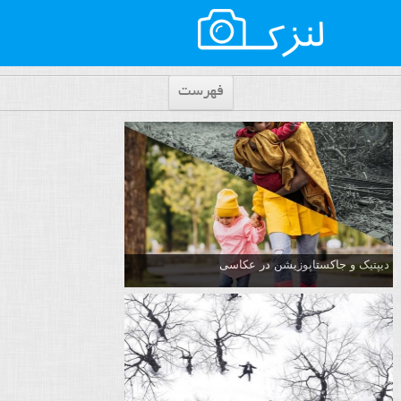
فهرست
دیپتیک و جاکستا‌پوزیشن در عکاسی