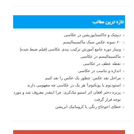
تازه ترین مطالب
دیپتیک و جاکستا‌پوزیشن در عکاسی
۶۰ نمونه عکس سبک ماکسیمالیسم
وبینار دوره جامع آموزش ترکیب بندی عکاسی (فیلم ضبط شده)
ماکسیمالیسم در عکاسی
نقطه عطف در عکاسی
اندازه و تناسب در عکاسی
مراحل نقد عکس: چطور یک عکس را نقد کنیم
استودیوم یا پونکتوم؟ هر یک در عکاسی چه مفهومی دارند
پرتره دختر افغان اثر استیو مک‌کری: چرا اینقدر معروف شد و مورد
توجه قرار گرفت
خطای اعوجاج رنگی یا کروماتیک ابریشن