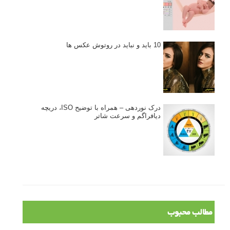
10 باید و نباید در روتوش عکس ها
درک نوردهی – همراه با توضیح ISO، دریچه
دیافراگم و سرعت شاتر
مطالب محبوب