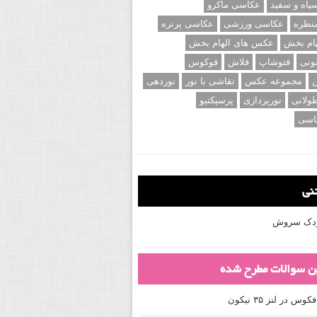
اه و سفید
عکاسی ماکرو
نظره
عکاسی ورزشی
عکاسی پرتره
ام بخش
عکس های الهام بخش
ونی
فتوشاپ
فلاش
فوکوس
ن
مجموعه عکس
نقاشی با نور
نوردهی
ولانی
نورپردازی
پرسپکتیو
اسی
تنی
کودک سروش
ین سوالات مطرح شده
 در لنز ۳۵ نیکون