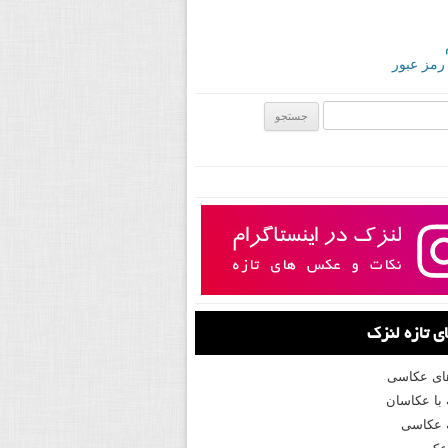
 رمز عبور
ی:
 تازه لنزک
های عکاسی
با عکاسان
 عکاسی