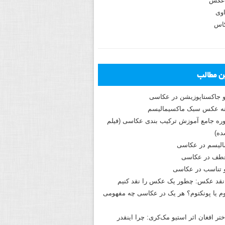
عکس
وی
کاس
ین مطالب
و جاکستا‌پوزیشن در عکاسی
دوره جامع آموزش ترکیب بندی عکاسی (فیلم
ه)
الیسم در عکاسی
طف در عکاسی
و تناسب در عکاسی
نقد عکس: چطور یک عکس را نقد کنیم
م یا پونکتوم؟ هر یک در عکاسی چه مفهومی
ختر افغان اثر استیو مک‌کری: چرا اینقدر