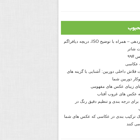
حبوب
درک نوردهی – همراه با توضیح ISO، دریچه دیافراگم
 شاتر
 #۹۹
 عکاسی
 فلاش داخلی دوربین: آشنایی با گزینه های
کار دوربین شما
های زیبای عکس های مفهومی
 عکس های غروب آفتاب
برای درجه بندی و تنظیم دقیق رنگ در
نیک ترکیب بندی در عکاسی که عکس های شما
می کنند