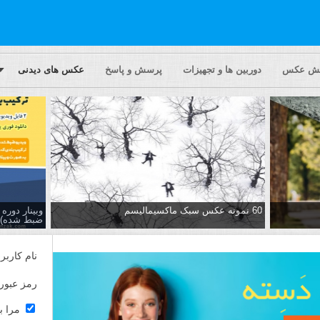
یش عکس
دوربین ها و تجهیزات
پرسش و پاسخ
عکس های دیدنی
60 نمونه عکس سبک ماکسیمالیسم
وبینار دور
ضبط شده)
نام کاربر
رمز عبور
مرا ب