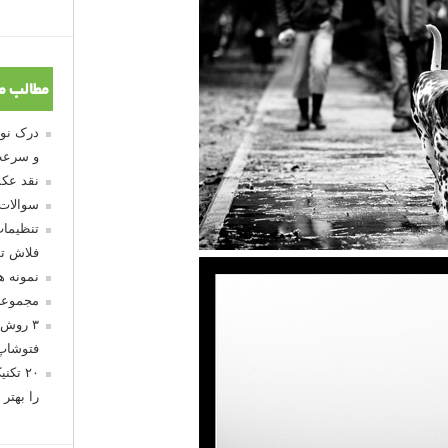
مطالب م
و سرعت
نقد عکس
سوالات
تنظیمات
فلاش تو
نمونه 
مجموعه
۳ روش 
فتوشاپ
۲۰ تک
را بهتر 