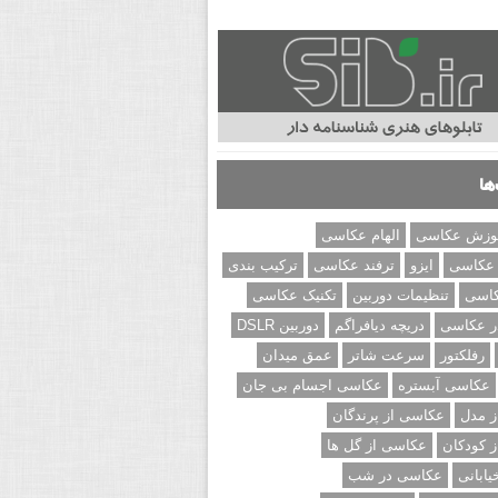
ها
وزش عکاسی
الهام عکاسی
 عکاسی
ایزو
ترفند عکاسی
ترکیب بندی
کاسی
تنظیمات دوربین
تکنیک عکاسی
ر عکاسی
دریچه دیافراگم
دوربین DSLR
رفلکتور
سرعت شاتر
عمق میدان
عکاسی آبستره
عکاسی اجسام بی جان
 مدل
عکاسی از پرندگان
 کودکان
عکاسی از گل ها
ابانی
عکاسی در شب