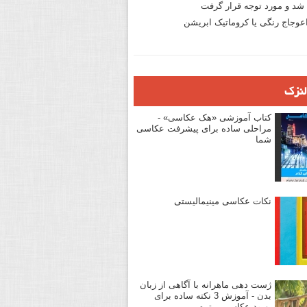
د و مورد توجه قرار گرفت
وجاج رنگی یا کروماتیک ابریشن
لنزک
کتاب آموزشی «هک عکاسی» -
مراحلی ساده برای پیشرفت عکاسی
شما
نکات عکاسی مینیمالیستی
ژست دهی ماهرانه با آگاهی از زبان
بدن - آموزش 3 نکته ساده برای
بهبود عکاسی پرتره