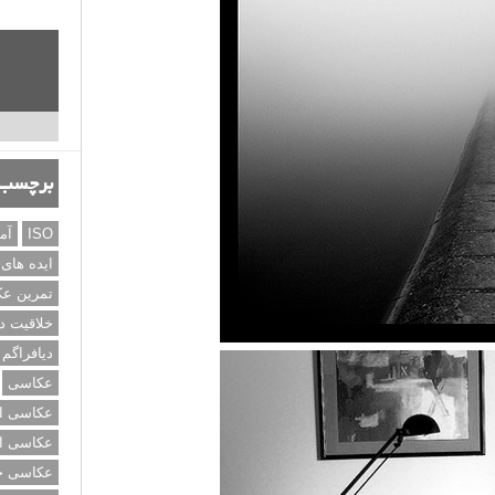
برچسب‌
ISO
آم
ایده های
تمرین ع
خلاقیت د
دیافراگم
عکاسی
عکاسی از
عکاسی از
عکاسی خی