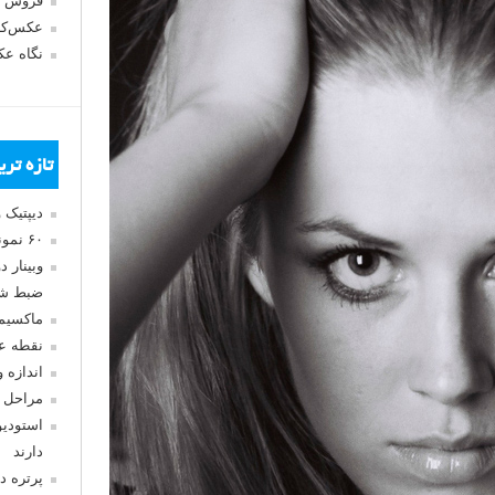
فروش 
عکس‌کا
نگاه ع
تازه تر
دیپتیک 
۶۰ نمونه عکس سبک ماکسیمالیسم
وبینار 
ضبط شد
ماکسیم
نقطه ع
اندازه 
مراحل 
استودیو
دارند
پرتره د