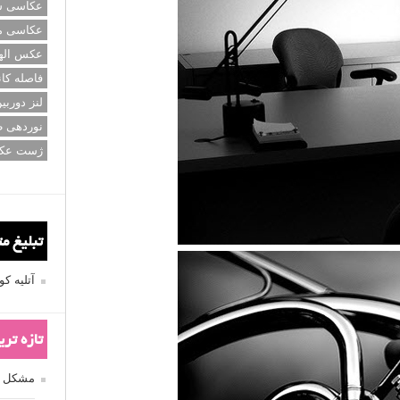
عکاسی سی
عکاسی م
عکس اله
فاصله کان
لنز دوربی
نوردهی ط
ژست عک
تبلیغ م
آتلیه 
تازه تر
مشکل فکوس