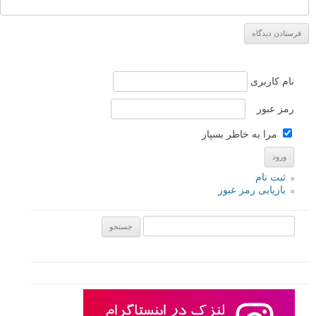
نام کاربری
رمز عبور
مرا به خاطر بسپار
ثبت نام
بازیابی رمز عبور
جستجو یرای: