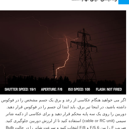
اگر می خواهید هنگام عکاسی از رعد و برق یک جسم مشخص را در فوکوس
داشته باشید، در اینجا تیر برق، باید ابتدا آن جسم را در فوکوس قرار دهید.
دوربین را روی یک سه پایه محکم قرار دهید و برای عکاسی از دکمه شاتر
سیمی (cable or RC unit) استفاده کنید تا از لرزش دوربین جلوگیری کنید.
ضریب F را بین F/5.6 و F/8 انتخاب کنید و سرعت شاتر را در حالت Bulb