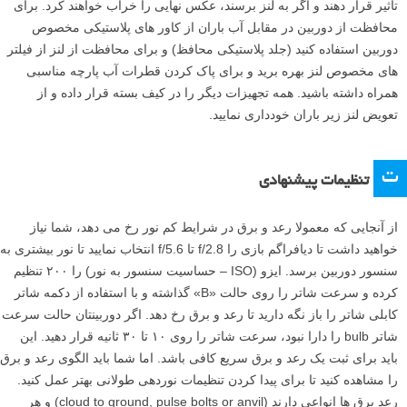
تاثیر قرار دهند و اگر به لنز برسند، عکس نهایی را خراب خواهند کرد. برای
محافظت از دوربین در مقابل آب باران از کاور های پلاستیکی مخصوص
دوربین استفاده کنید (جلد پلاستیکی محافظ) و برای محافظت از لنز از فیلتر
های مخصوص لنز بهره برید و برای پاک کردن قطرات آب پارچه مناسبی
همراه داشته باشید. همه تجهیزات دیگر را در کیف بسته قرار داده و از
تعویض لنز زیر باران خودداری نمایید.
ت
تنظیمات پیشنهادی
از آنجایی که معمولا رعد و برق در شرایط کم نور رخ می دهد، شما نیاز
خواهید داشت تا دیافراگم بازی را f/2.8 تا f/5.6 انتخاب نمایید تا نور بیشتری به
سنسور دوربین برسد. ایزو (ISO – حساسیت سنسور به نور) را ۲۰۰ تنظیم
کرده و سرعت شاتر را روی حالت «B» گذاشته و با استفاده از دکمه شاتر
کابلی شاتر را باز نگه دارید تا رعد و برق رخ دهد. اگر دوربینتان حالت سرعت
شاتر bulb را دارا نبود، سرعت شاتر را روی ۱۰ تا ۳۰ ثانیه قرار دهید. این
باید برای ثبت یک رعد و برق سریع کافی باشد. اما شما باید الگوی رعد و برق
را مشاهده کنید تا برای پیدا کردن تنظیمات نوردهی طولانی بهتر عمل کنید.
رعد برق ها انواعی دارند (cloud to ground, pulse bolts or anvil) و هر