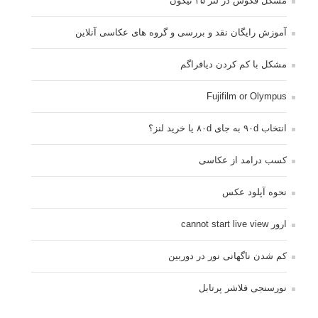
مشکل فکوس در لنز ۳۵ نیکون
آموزش رایگان نقد و بررسی و گروه های عکاسی آنلاین
مشکل با کم کردن دیافراگم
Fujifilm or Olympus
انتخاب ۹۰d به جای ۸۰d یا خرید لنز؟
کسب درامد از عکاسی
نحوه آپلود عکس
ارور cannot start live view
کم شدن ناگهانی نور در دوربین
نورسنجی فلاشر پرتابل