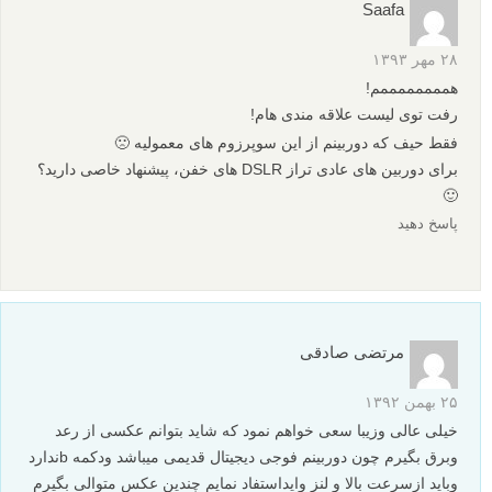
Saafa
۲۸ مهر ۱۳۹۳
هممممممممم!
رفت توی لیست علاقه مندی هام!
فقط حیف که دوربینم از این سوپرزوم های معمولیه 🙁
برای دوربین های عادی تراز DSLR های خفن، پیشنهاد خاصی دارید؟
🙂
پاسخ دهید
مرتضی صادقی
۲۵ بهمن ۱۳۹۲
خیلی عالی وزیبا سعی خواهم نمود که شاید بتوانم عکسی از رعد
وبرق بگیرم چون دوربینم فوجی دیجیتال قدیمی میباشد ودکمه bندارد
وباید ازسرعت بالا و لنز وایداستفاد نمایم چندین عکس متوالی بگیرم