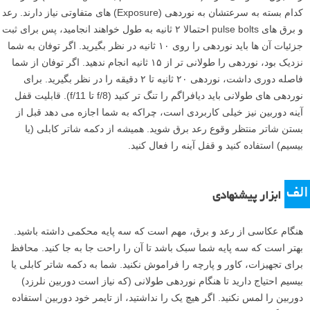
کدام بسته به سرعتشان به نوردهی (Exposure) های متفاوتی نیاز دارند. رعد
و برق های pulse bolts احتمالا ۲ ثانیه به طول خواهند انجامید، پس برای ثبت
جزئیات آن ها باید نوردهی را روی ۱۰ ثانیه در نظر بگیرید. اگر توفان به شما
نزدیک بود، نوردهی را طولانی تر از ۱۵ ثانیه انجام ندهید. اگر توفان از شما
فاصله دوری داشت، نوردهی ۲۰ ثانیه تا ۲ دقیقه را در نظر بگیرید. برای
نوردهی های طولانی باید دیافراگم را تنگ تر کنید (f/8 تا f/11). قابلیت قفل
آینه دوربین نیز خیلی کاربردی است، چراکه به شما اجازه می دهد قبل از
بستن شاتر منتظر وقوع رعد برق شوید. همیشه از دکمه شاتر کابلی (یا
بیسیم) استفاده کنید و قفل آینه را فعال کنید.
الف
ابزار پیشنهادی
هنگام عکاسی از رعد و برق، مهم است که سه پایه محکمی داشته باشید.
بهتر است که سه پایه شما سبک باشد تا آن را راحت جا به جا کنید. محافظ
برای تجهیزات، کاور و پارچه را فراموش نکنید. شما به دکمه شاتر کابلی یا
بیسیم احتیاج دارید تا هنگام نوردهی طولانی (که نیاز است دوربین نلرزد)
دوربین را لمس نکنید. اگر هیچ یک را نداشتید، از تایمر خود دوربین استفاده