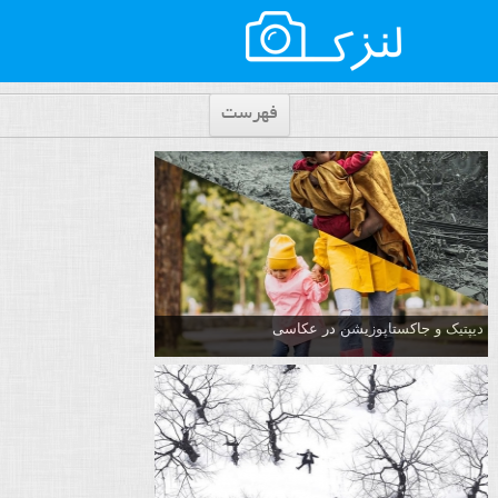
فهرست
دیپتیک و جاکستا‌پوزیشن در عکاسی