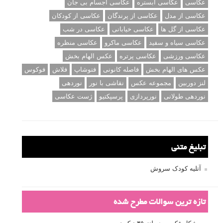
عکاسی
عکاسی آبستره
عکاسی اجسام بی جان
عکاسی از مدل
عکاسی از پرندگان
عکاسی از کودکان
عکاسی از گل ها
عکاسی خیابانی
عکاسی در شب
عکاسی سیاه و سفید
عکاسی ماکرو
عکاسی منظره
عکاسی ورزشی
عکاسی پرتره
عکس الهام بخش
عکس های الهام بخش
فاصله کانونی
فتوشاپ
فلاش
فوکوس
لنز دوربین
مجموعه عکس
نقاشی با نور
نوردهی
نوردهی طولانی
نورپردازی
پرسپکتیو
ژست عکاسی
تبلیغ متنی
آتلیه کودک سروش
تازه ترین سوالات مطرح شده