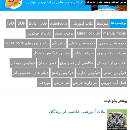
متوسط
نکات آموزشی
Autofocus
Bulb mode
DOF
ISO
برچسب ها
manual focus
Mirror lock up
ترکیب بندی
خارج از فوکوس
دکمه شاتر سیمی
دکمه شاتر کابلی
دیافراگم
رعد و برق های pulse bolts
سرعت رعد و برق
سرعت شاتر
سنسور فوکوس خودکار
عکاسی از آذرخش
عکاسی از رعد و برق
عمق میدان
فوکوس خودکار
فوکوس دستی
فوکوس شارپ
فوکوس واضح
فیلتر های مخصوص لنز
قفل آینه دوربین
لنز زاویه عریض
لنز عریض
نوردهی
بیشتر بخوانید:
نکات آموزشی عکاسی از پرندگان