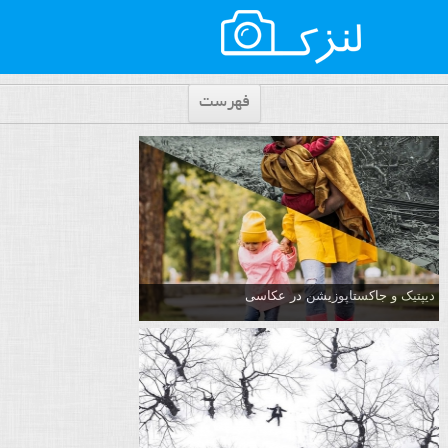
فهرست
دیپتیک و جاکستا‌پوزیشن در عکاسی