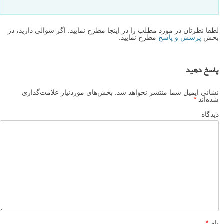
پاسخ دهید
رضا رئیسی
۴ اسفند ۱۳۹۲
سلام
از آشنایی با سایت شما خیلی خوش حال هستم،از دیدن تصاویر و
نکات مربوطه لذت بردم ،
پاسخ دهید
زند
۷ اسفند ۱۳۹۲
دوست عزیز سلام