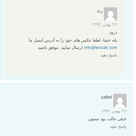
سحر بهارى
۲۳ فروردین ۱۳۹۴
سلام من علاقه ى زیادى به عکاسى دارم خوشحالم با سایت شما آشنا
شدم
پاسخ دهید
محسن
۲۶ آبان ۱۳۹۳
با عرض سلام و خسته نباشید
من واقعا شگفت زده شدم وقتی که بعضی از مطالب سایتتون رو
مطالعه کردم چون به صورت کاملا حرفه ای و روان بیان شده بودند و
از اینکه افتخار آشنایی با سایتتون رو پیدا کردم خوشحالم و از صمیم
قلب براتون موفقیت روز افزون را از خدا خواستارم .
بهروز و سربلند.