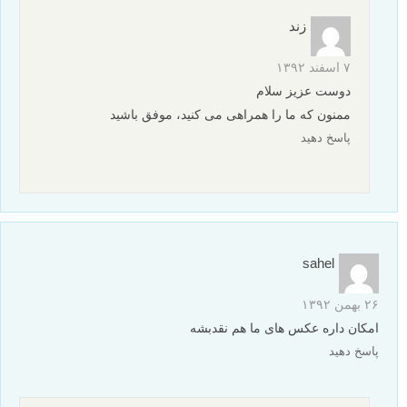
عکس های خانوادگی الهام بخش – سری سوم
نظرات شما
نگین
۱۳ آبان ۱۳۹۴
لنزک عاشقتتتتتتممممم…
پاسخ دهید