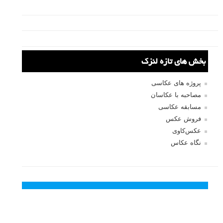
درود
بله حتما، لطفا عکس های خود را به آدرس ایمیل ما
info@lenzak.com
ارسال نمایید. موفق باشید
پاسخ دهید
sahel
۲۶ بهمن ۱۳۹۲
خیلی جالب بود ممنون
پاسخ دهید
لطفا نظرتان در مورد مطلب را در اینجا مطرح نمایید. اگر سوالی دارید، در
بخش
پرسش و پاسخ
مطرح نمایید.