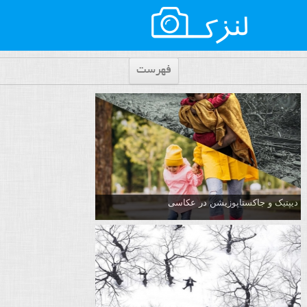
فهرست
دیپتیک و جاکستا‌پوزیشن در عکاسی