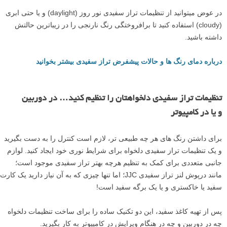
در عوض می­توانید از تنظیمات تراز سفیدی نور روز (daylight) و یا حتی ابری
(cloudy) استفاده کنید تا برافروختگی رنگ نارنجی را در زیباترین حالتش
داشته باشید.
درباره دمای رنگ ها و حالات پیشفرض تراز سفیدی بیشتر بخوانید
تنظیمات تراز سفیدی دلخواهتان را تنظیم کنید… در دوربین
و یا در کامپیوتر
برای داشتن رنگ­ های هر چه طبیعی­ تر، لازم است کنترل را به دست بگیرید
و یک تنظیمات تراز سفیدی دلخواه برای شرایط نوری خود ایجاد کنید. لوازم
جانبی متعددی برای کمک به تنظیم هرچه بهتر تراز سفیدی موجود است؛
مانند درپوش لنز تراز سفیدی JJC؛ اما تنها چیزی که به آن نیاز دارید یک کارت
سفید یا خاکستری و یا یک برگه سفید است!
پس از تهیه کاغذ سفید، این دو تکنیک ساده را برای ساخت تنظیمات دلخواه
چه در دوربین و چه در هنگام ویرایش در کامپیوتر به کار بگیرید.