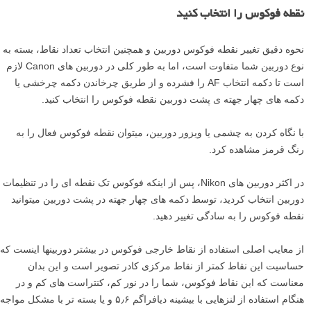
نقطه فوکوس را انتخاب کنید
نحوه­ دقیق تغییر نقطه فوکوس دوربین و همچنین انتخاب تعداد نقاط، بسته به
نوع دوربین شما متفاوت است، اما به طور کلی در دوربین­ های Canon لازم
است تا دکمه­ انتخاب AF را فشرده و از طریق چرخاندن دکمه چرخشی یا
دکمه­ های چهار جهته­ ی پشت دوربین نقطه فوکوس را انتخاب کنید.
با نگاه کردن به چشمی یا ویزور دوربین، می­توان نقطه فوکوس فعال را به
رنگ قرمز مشاهده کرد.
در اکثر دوربین­ های Nikon، پس از اینکه فوکوس تک نقطه ای را در تنظیمات
دوربین انتخاب کردید، توسط دکمه­ های چهار جهته­ در پشت دوربین می­توانید
نقطه فوکوس را به سادگی تغییر دهید.
از معایب اصلی استفاده از نقاط خارجی فوکوس در بیشتر دوربین­ها اینست که
حساسیت این نقاط کمتر از نقاط مرکزی کادر تصویر است و این بدان
معناست که این نقاط فوکوس، شما را در نور کم، کنتراست­ های کم و در
هنگام استفاده از لنزهایی با بیشینه دیافراگم ۵٫۶ و یا بسته تر با مشکل مواجه