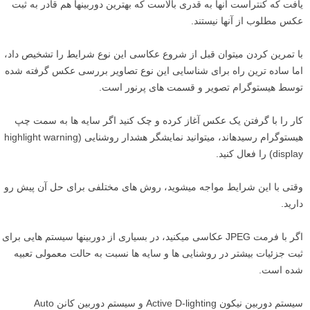
یافت که کنتراست آن­ها به قدری بالاست که بهترین دوربین­ها هم قادر به ثبت
عکس مطلوب از آن­ها نیستند.
با تمرین کردن می­توان قبل از شروع عکاسی این نوع شرایط را تشخیص داد،
اما ساده ­ترین راه برای شناسایی این نوع تصاویر بررسی عکس گرفته شده
توسط هیستوگرام تصویر و قسمت­ های پرنور است.
کار را با گرفتن یک عکس آغاز کرده و چک کنید اگر سایه ­ها به سمت چپ
هیستوگرام رسیده­اند، می­توانید نمایشگر هشدار روشنایی (highlight warning
display) را فعال کنید.
وقتی با این شرایط مواجه می­شوید، روش­ های مختلفی برای حل آن پیش رو
دارید.
اگر با فرمت JPEG عکاسی می­کنید، در بسیاری از دوربین­ها سیستم­ هایی برای
ثبت جزئیات بیشتر در روشنایی ­ها و سایه­ ها نسبت به حالت معمولی تعبیه
شده است.
سیستم دوربین نیکون Active D-lighting و سیستم دوربین کانن Auto