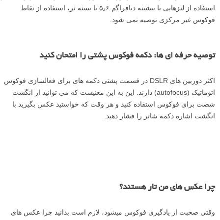
استفاده از لنزهایی با بیشینه دیافراگم ۵٫۶ یا بسته تر، استفاده از نقاط
فوکوس غیر مرکزی توصیه نمی­ شود.
توصیه حرفه ­ای ها: دکمه فوکوس پشتی را امتحان کنید
اکثر دوربین­ های DSLR در قسمت پشتی دکمه ه­ای برای فعالسازی فوکوس
اتوماتیک (autofocus) دارند. این به این معنیست که می توانید از انگشت
شصت برای فوکوس استفاده کنید و هر وقت که خواستید عکس بگیرید با
انگشت اشاره دکمه شاتر را فشار دهید.
چرا عکس­ های من تار هستند؟
وقتی صحبت از یادگیری فوکوس می­شود، لازم است بدانید چرا عکس­ های