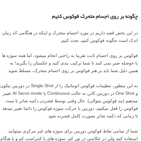
چگونه بر روی اجسام متحرک فوکوس کنیم
در این بخش قصد داریم در مورد اجسام متحرک و اینکه در هنگامی که زمان
اندک است چگونه فوکوس کنیم، بحث کنیم.
فوکوس بر روی اجسام ثابت تقریبا به راحتی انجام می­شود، اما همه سوژه ها
با حوصله صبر نمی کنند تا شما ترکیب بندی کنید و عکستان را بگیرید! به
همین دلیل شما باید بر هنر فوکوس بر روی اجسام متحرک، مسلط شوید.
به این منظور، تنظیمات فوکوس اتوماتیک را از Single Shot در دوربین نیکون
و One Shot در دوربین کانن به حالت Continuous یا AI Servo mode تغییر
می­دهیم (مد فوکوس متوالی). حال وقتی توسط فشردن دکمه شاتر تا نیمه،
فوکوس را قفل می­کنیم، دوربین با حرکت سوژه فوکوس را دائما تغییر می­دهد
تا زمانی که دکمه شاتر بصورت کامل فشرده شود.
شما از تمامی نقاط فوکوس دوربین برای سوژه های غیر مرکزی می­توانید
استفاده کنید ولی در عکاسی در نور کم، سوژه ­های با کنتراست کم و یا هنگام