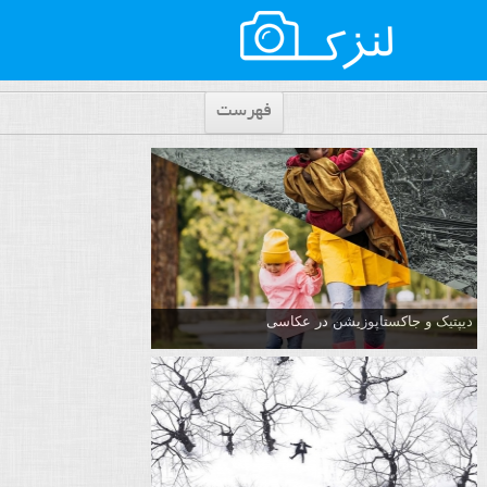
فهرست
دیپتیک و جاکستا‌پوزیشن در عکاسی