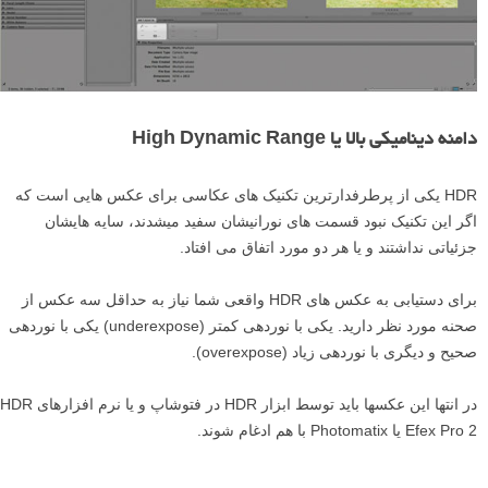
دامنه دینامیکی بالا یا High Dynamic Range
HDR یکی از پرطرفدارترین تکنیک­ های عکاسی برای عکس ­هایی است که
اگر این تکنیک نبود قسمت­ های نورانیشان سفید می­شدند، سایه ­هایشان
جزئیاتی نداشتند و یا هر دو مورد اتفاق می افتاد.
برای دستیابی به عکس ­های HDR واقعی شما نیاز به حداقل سه عکس از
صحنه مورد نظر دارید. یکی با نوردهی کمتر (underexpose) یکی با نوردهی
صحیح و دیگری با نوردهی زیاد (overexpose).
در انتها این عکس­ها باید توسط ابزار HDR در فتوشاپ و یا نرم افزارهای HDR
Efex Pro 2 یا Photomatix با هم ادغام شوند.