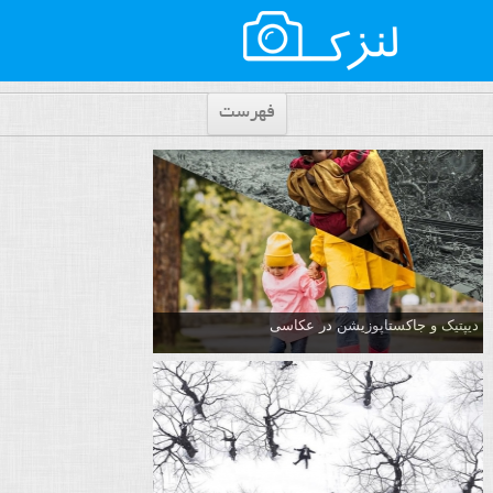
فهرست
دیپتیک و جاکستا‌پوزیشن در عکاسی