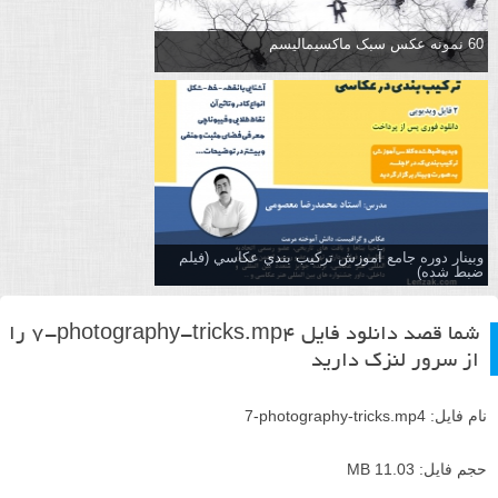
60 نمونه عکس سبک ماکسیمالیسم
وبینار دوره جامع آموزش تركيب بندي عكاسي (فیلم
ضبط شده)
شما قصد دانلود فایل
7-photography-tricks.mp4
را
از سرور لنزک دارید
نام فایل:
7-photography-tricks.mp4
حجم فایل: 11.03 MB