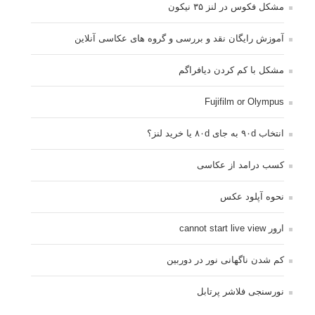
مشکل فکوس در لنز ۳۵ نیکون
آموزش رایگان نقد و بررسی و گروه های عکاسی آنلاین
مشکل با کم کردن دیافراگم
Fujifilm or Olympus
انتخاب ۹۰d به جای ۸۰d یا خرید لنز؟
کسب درامد از عکاسی
نحوه آپلود عکس
ارور cannot start live view
کم شدن ناگهانی نور در دوربین
نورسنجی فلاشر پرتابل