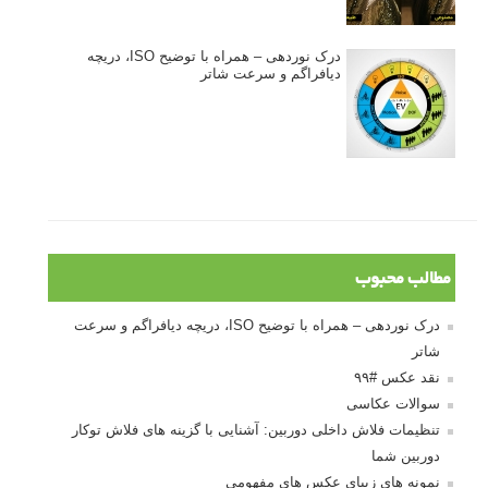
درک نوردهی – همراه با توضیح ISO، دریچه
دیافراگم و سرعت شاتر
مطالب محبوب
درک نوردهی – همراه با توضیح ISO، دریچه دیافراگم و سرعت
شاتر
نقد عکس #۹۹
سوالات عکاسی
تنظیمات فلاش داخلی دوربین: آشنایی با گزینه های فلاش توکار
دوربین شما
نمونه های زیبای عکس های مفهومی