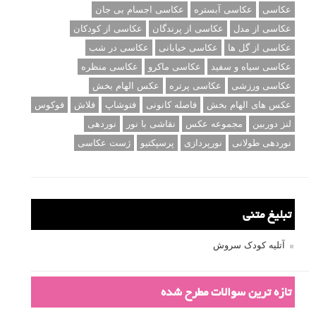
عکاسی
عکاسی آبستره
عکاسی اجسام بی جان
عکاسی از مدل
عکاسی از پرندگان
عکاسی از کودکان
عکاسی از گل ها
عکاسی خیابانی
عکاسی در شب
عکاسی سیاه و سفید
عکاسی ماکرو
عکاسی منظره
عکاسی ورزشی
عکاسی پرتره
عکس الهام بخش
عکس های الهام بخش
فاصله کانونی
فتوشاپ
فلاش
فوکوس
لنز دوربین
مجموعه عکس
نقاشی با نور
نوردهی
نوردهی طولانی
نورپردازی
پرسپکتیو
ژست عکاسی
تبلیغ متنی
آتلیه کودک سروش
تازه ترین سوالات مطرح شده