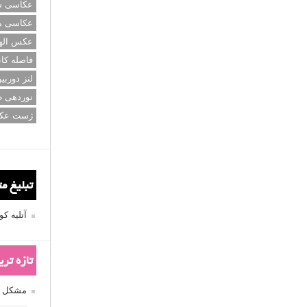
عکاسی سی
عکاسی م
عکس اله
فاصله کان
لنز دوربی
نوردهی ط
ژست عک
تبلیغ م
آتلیه 
تازه تر
مشکل فکوس