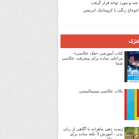
د و مورد توجه قرار گرفت
وجاج رنگی یا کروماتیک ابریشن
لنزک
کتاب آموزشی «هک عکاسی» -
مراحلی ساده برای پیشرفت عکاسی
شما
نکات عکاسی مینیمالیستی
ژست دهی ماهرانه با آگاهی از زبان
بدن - آموزش 3 نکته ساده برای
بهبود عکاسی پرتره