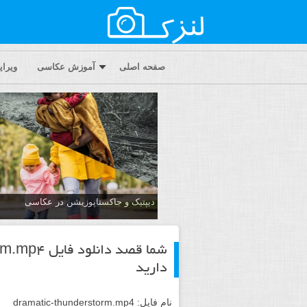
صفحه اصلی
آموزش عکاسی
ویرا
دیپتیک و جاکستا‌پوزیشن در عکاسی
شما قصد دانلود فایل
orm.mp4
دارید
نام فایل:
dramatic-thunderstorm.mp4