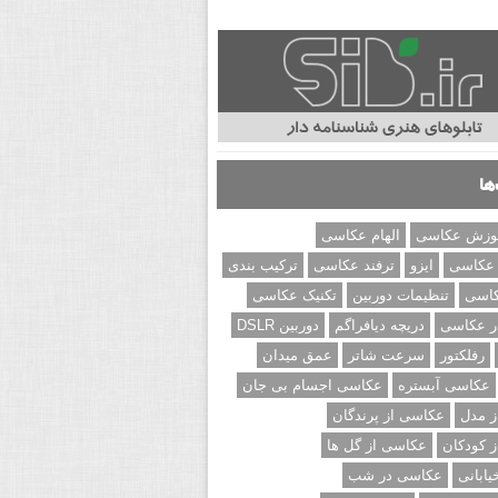
ها
وزش عکاسی
الهام عکاسی
 عکاسی
ایزو
ترفند عکاسی
ترکیب بندی
کاسی
تنظیمات دوربین
تکنیک عکاسی
ر عکاسی
دریچه دیافراگم
دوربین DSLR
رفلکتور
سرعت شاتر
عمق میدان
عکاسی آبستره
عکاسی اجسام بی جان
 مدل
عکاسی از پرندگان
 کودکان
عکاسی از گل ها
ابانی
عکاسی در شب