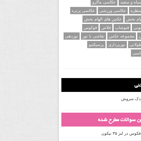
اه و سفید
عکاسی ماکرو
نظره
عکاسی ورزشی
عکاسی پرتره
ام بخش
عکس های الهام بخش
ونی
فتوشاپ
فلاش
فوکوس
ن
مجموعه عکس
نقاشی با نور
نوردهی
ولانی
نورپردازی
پرسپکتیو
اسی
تنی
کودک سروش
ین سوالات مطرح شده
 در لنز ۳۵ نیکون