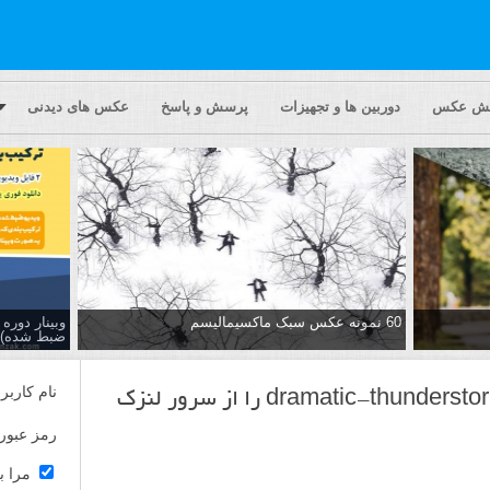
یش عکس
دوربین ها و تجهیزات
پرسش و پاسخ
عکس های دیدنی
60 نمونه عکس سبک ماکسیمالیسم
وبینار دور
ضبط شده)
نام کاربر
dramatic-thunderst
را از سرور لنزک
رمز عبور
مرا ب