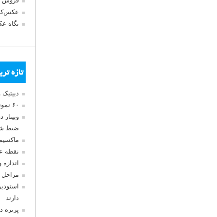
فروش 
عکس‌کا
نگاه ع
تازه تر
دیپتیک 
۶۰ نمونه عکس سبک ماکسیمالیسم
وبینار 
ضبط شد
ماکسیم
نقطه ع
اندازه 
مراحل 
استودیو
دارند
پرتره د