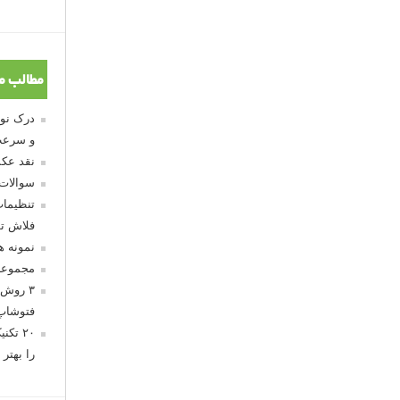
مطالب م
و سرعت
نقد عکس
سوالات
تنظیمات
فلاش تو
نمونه 
مجموعه
۳ روش 
فتوشاپ
۲۰ تک
را بهتر 