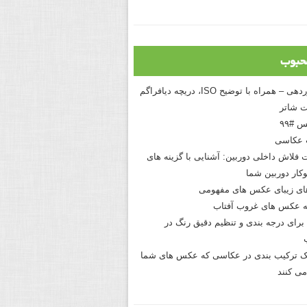
حبوب
درک نوردهی – همراه با توضیح ISO، دریچه دیافراگم
 شاتر
 #۹۹
 عکاسی
 فلاش داخلی دوربین: آشنایی با گزینه های
کار دوربین شما
های زیبای عکس های مفهومی
 عکس های غروب آفتاب
برای درجه بندی و تنظیم دقیق رنگ در
نیک ترکیب بندی در عکاسی که عکس های شما
می کنند