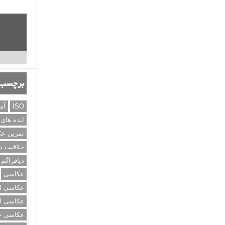
برچسب‌
ISO
آم
ایده های
تمرین ع
خلاقیت د
دیافراگم
عکاسی
عکاسی از
عکاسی از
عکاسی خی