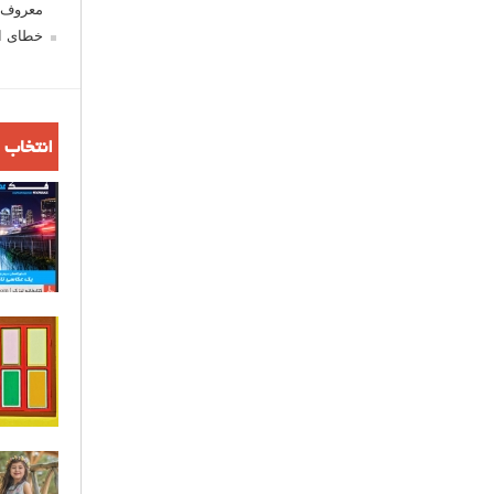
معروف ش
خطای اع
انتخاب 