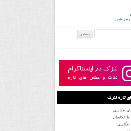
 رمز عبور
ی:
 تازه لنزک
های عکاسی
با عکاسان
 عکاسی