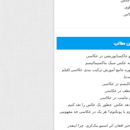
عکس
وی
کاس
ین مطالب
و جاکستا‌پوزیشن در عکاسی
دوره جامع آموزش ترکیب بندی عکاسی (فیلم
ه)
الیسم در عکاسی
طف در عکاسی
و تناسب در عکاسی
نقد عکس: چطور یک عکس را نقد کنیم
م یا پونکتوم؟ هر یک در عکاسی چه مفهومی
ختر افغان اثر استیو مک‌کری: چرا اینقدر