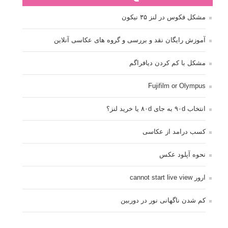
مشکل فکوس در لنز ۳۵ نیکون
آموزش رایگان نقد و بررسی و گروه های عکاسی آنلاین
مشکل با کم کردن دیافراگم
Fujifilm or Olympus
انتخاب ۹۰d به جای ۸۰d یا خرید لنز؟
کسب درامد از عکاسی
نحوه آپلود عکس
ارور cannot start live view
کم شدن ناگهانی نور در دوربین
نورسنجی فلاشر پرتابل