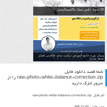
60 نمونه عکس سبک ماکسیمالیسم
وبینار دوره جامع آموزش تركيب بندي عكاسي (فیلم
ضبط شده)
شما قصد دانلود فایل
raw-photo-white-balance-correction.zip
را از
سرور لنزک دارید
نام فایل:
raw-photo-white-balance-correction.zip
حجم فایل: 22.65 MB