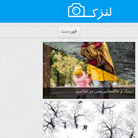
فهرست
دیپتیک و جاکستا‌پوزیشن در عکاسی