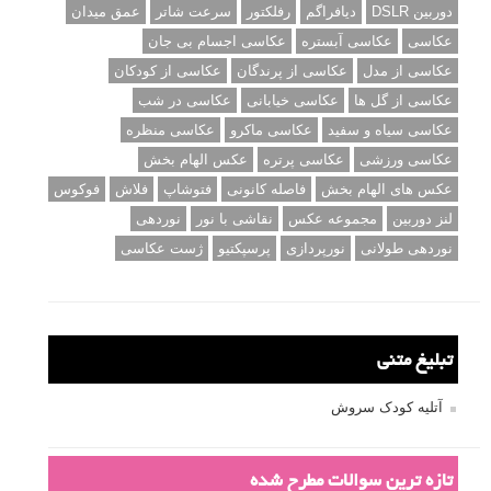
دوربین DSLR
دیافراگم
رفلکتور
سرعت شاتر
عمق میدان
عکاسی
عکاسی آبستره
عکاسی اجسام بی جان
عکاسی از مدل
عکاسی از پرندگان
عکاسی از کودکان
عکاسی از گل ها
عکاسی خیابانی
عکاسی در شب
عکاسی سیاه و سفید
عکاسی ماکرو
عکاسی منظره
عکاسی ورزشی
عکاسی پرتره
عکس الهام بخش
عکس های الهام بخش
فاصله کانونی
فتوشاپ
فلاش
فوکوس
لنز دوربین
مجموعه عکس
نقاشی با نور
نوردهی
نوردهی طولانی
نورپردازی
پرسپکتیو
ژست عکاسی
تبلیغ متنی
آتلیه کودک سروش
تازه ترین سوالات مطرح شده