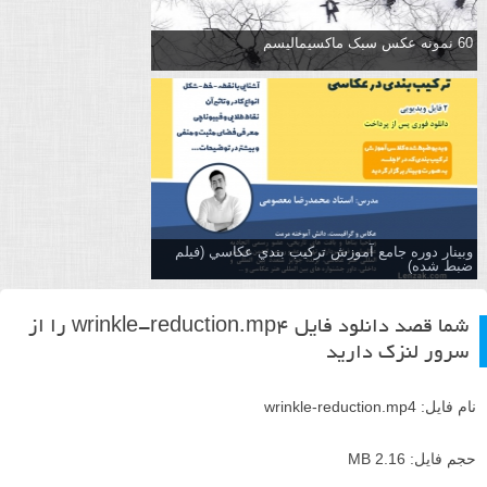
60 نمونه عکس سبک ماکسیمالیسم
وبینار دوره جامع آموزش تركيب بندي عكاسي (فیلم
ضبط شده)
شما قصد دانلود فایل
wrinkle-reduction.mp4
را از
سرور لنزک دارید
نام فایل:
wrinkle-reduction.mp4
حجم فایل: 2.16 MB