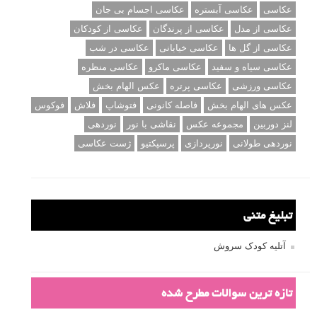
عکاسی
عکاسی آبستره
عکاسی اجسام بی جان
عکاسی از مدل
عکاسی از پرندگان
عکاسی از کودکان
عکاسی از گل ها
عکاسی خیابانی
عکاسی در شب
عکاسی سیاه و سفید
عکاسی ماکرو
عکاسی منظره
عکاسی ورزشی
عکاسی پرتره
عکس الهام بخش
عکس های الهام بخش
فاصله کانونی
فتوشاپ
فلاش
فوکوس
لنز دوربین
مجموعه عکس
نقاشی با نور
نوردهی
نوردهی طولانی
نورپردازی
پرسپکتیو
ژست عکاسی
تبلیغ متنی
آتلیه کودک سروش
تازه ترین سوالات مطرح شده