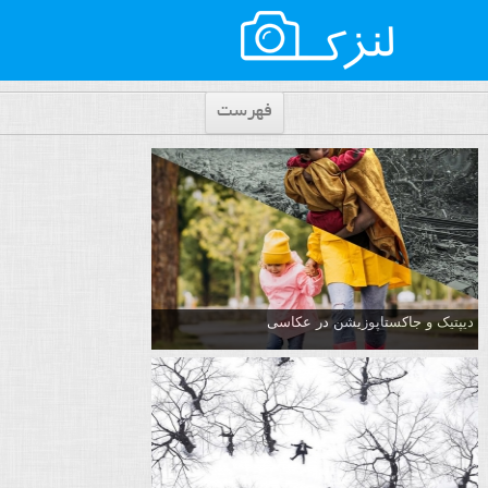
فهرست
دیپتیک و جاکستا‌پوزیشن در عکاسی