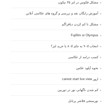
مشکل فکوس در لنز ۳۵ نیکون
آموزش رایگان نقد و بررسی و گروه های عکاسی آنلاین
مشکل با کم کردن دیافراگم
Fujifilm or Olympus
انتخاب ۹۰d به جای ۸۰d یا خرید لنز؟
کسب درامد از عکاسی
نحوه آپلود عکس
ارور cannot start live view
کم شدن ناگهانی نور در دوربین
نورسنجی فلاشر پرتابل