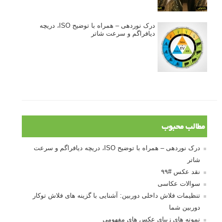
درک نوردهی – همراه با توضیح ISO، دریچه
دیافراگم و سرعت شاتر
مطالب محبوب
درک نوردهی – همراه با توضیح ISO، دریچه دیافراگم و سرعت
شاتر
نقد عکس #۹۹
سوالات عکاسی
تنظیمات فلاش داخلی دوربین: آشنایی با گزینه های فلاش توکار
دوربین شما
نمونه های زیبای عکس های مفهومی