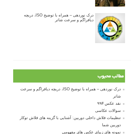
درک نوردهی – همراه با توضیح ISO، دریچه
دیافراگم و سرعت شاتر
مطالب محبوب
درک نوردهی – همراه با توضیح ISO، دریچه دیافراگم و سرعت
شاتر
نقد عکس #۹۹
سوالات عکاسی
تنظیمات فلاش داخلی دوربین: آشنایی با گزینه های فلاش توکار
دوربین شما
نمونه های زیبای عکس های مفهومی