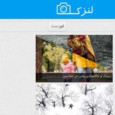
فهرست
دیپتیک و جاکستا‌پوزیشن در عکاسی