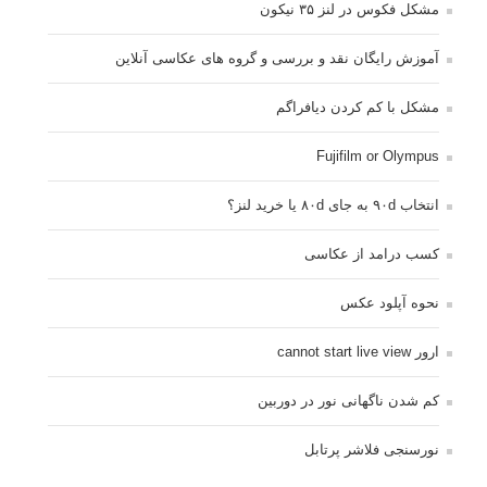
مشکل فکوس در لنز ۳۵ نیکون
آموزش رایگان نقد و بررسی و گروه های عکاسی آنلاین
مشکل با کم کردن دیافراگم
Fujifilm or Olympus
انتخاب ۹۰d به جای ۸۰d یا خرید لنز؟
کسب درامد از عکاسی
نحوه آپلود عکس
ارور cannot start live view
کم شدن ناگهانی نور در دوربین
نورسنجی فلاشر پرتابل