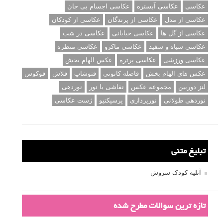
عکاسی
عکاسی آبستره
عکاسی اجسام بی جان
عکاسی از مدل
عکاسی از پرندگان
عکاسی از کودکان
عکاسی از گل ها
عکاسی خیابانی
عکاسی در شب
عکاسی سیاه و سفید
عکاسی ماکرو
عکاسی منظره
عکاسی ورزشی
عکاسی پرتره
عکس الهام بخش
عکس های الهام بخش
فاصله کانونی
فتوشاپ
فلاش
فوکوس
لنز دوربین
مجموعه عکس
نقاشی با نور
نوردهی
نوردهی طولانی
نورپردازی
پرسپکتیو
ژست عکاسی
تبلیغ متنی
آتلیه کودک سروش
تازه ترین سوالات مطرح شده