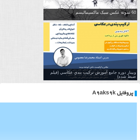
60 نمونه عکس سبک ماکسیمالیسم
وبینار دوره جامع آموزش تركيب بندي عكاسي (فیلم
ضبط شده)
پروفایل A9aks9k