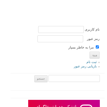
نام کاربری
رمز عبور
مرا به خاطر بسپار
ثبت نام
بازیابی رمز عبور
جستجو یرای: