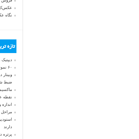
فروش 
عکس‌کا
نگاه ع
تازه تر
دیپتیک 
۶۰ نمونه عکس سبک ماکسیمالیسم
وبینار 
ضبط شد
ماکسیم
نقطه ع
اندازه 
مراحل 
استودیو
دارند
پرتره د