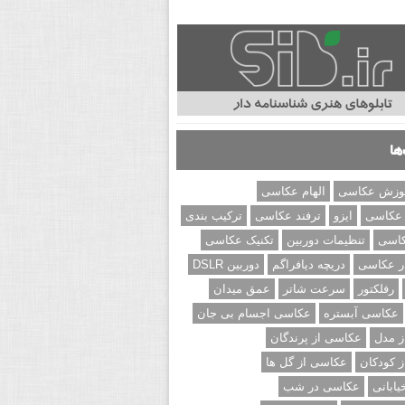
ها
وزش عکاسی
الهام عکاسی
 عکاسی
ایزو
ترفند عکاسی
ترکیب بندی
کاسی
تنظیمات دوربین
تکنیک عکاسی
ر عکاسی
دریچه دیافراگم
دوربین DSLR
رفلکتور
سرعت شاتر
عمق میدان
عکاسی آبستره
عکاسی اجسام بی جان
 مدل
عکاسی از پرندگان
 کودکان
عکاسی از گل ها
ابانی
عکاسی در شب