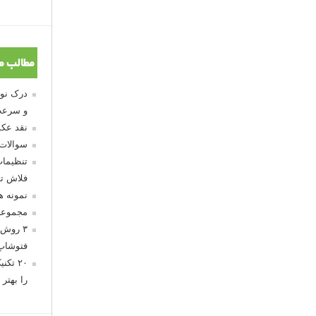
مطالب م
و سرعت
نقد عکس
سوالات
تنظیمات
فلاش تو
نمونه 
مجموعه
۳ روش 
فتوشاپ
۲۰ تک
را بهتر 