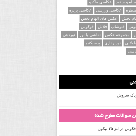
اه و سفید
عکاسی ماکرو
نظره
عکاسی ورزشی
عکاسی پرتره
ام بخش
عکس های الهام بخش
ونی
فتوشاپ
فلاش
فوکوس
ن
مجموعه عکس
نقاشی با نور
نوردهی
ولانی
نورپردازی
پرسپکتیو
اسی
تنی
کودک سروش
ین سوالات مطرح شده
 در لنز ۳۵ نیکون