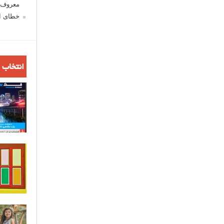
معروف ش
خطای اع
انتخاب 