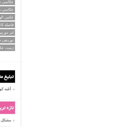
عکاسی سی
عکاسی م
عکس اله
فاصله کان
لنز دوربی
نوردهی ط
ژست عک
تبلیغ م
آتلیه 
تازه تر
مشکل فکوس