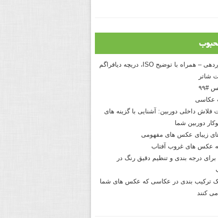
حبوب
درک نوردهی – همراه با توضیح ISO، دریچه دیافراگم
 شاتر
 #۹۹
 عکاسی
 فلاش داخلی دوربین: آشنایی با گزینه های
کار دوربین شما
های زیبای عکس های مفهومی
 عکس های غروب آفتاب
برای درجه بندی و تنظیم دقیق رنگ در
نیک ترکیب بندی در عکاسی که عکس های شما
می کنند