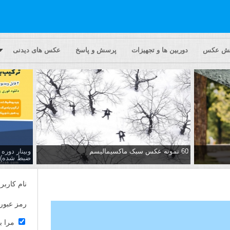
یش عکس
دوربین ها و تجهیزات
پرسش و پاسخ
عکس های دیدنی
60 نمونه عکس سبک ماکسیمالیسم
وبینار دور
ضبط شده)
نام کاربر
رمز عبور
مرا ب