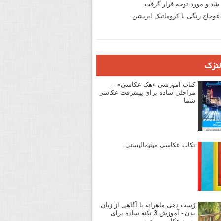
د و مورد توجه قرار گرفت
وجاج رنگی یا کروماتیک ابریشن
لنزک
کتاب آموزشی «هک عکاسی» -
مراحلی ساده برای پیشرفت عکاسی
شما
نکات عکاسی مینیمالیستی
ژست دهی ماهرانه با آگاهی از زبان
بدن - آموزش 3 نکته ساده برای
بهبود عکاسی پرتره