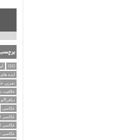
برچسب‌
ISO
آم
ایده های
تمرین ع
خلاقیت د
دیافراگم
عکاسی
عکاسی از
عکاسی از
عکاسی خی