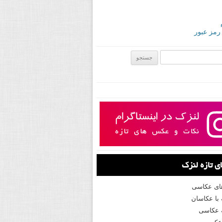
 رمز عبور
ی:
 تازه لنزک
های عکاسی
با عکاسان
 عکاسی