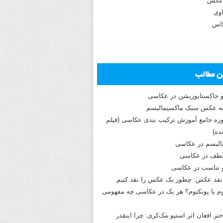
عکس
وی
کاس
ین مطالب
و جاکستا‌پوزیشن در عکاسی
دوره جامع آموزش ترکیب بندی عکاسی (فیلم
ه)
الیسم در عکاسی
طف در عکاسی
و تناسب در عکاسی
نقد عکس: چطور یک عکس را نقد کنیم
م یا پونکتوم؟ هر یک در عکاسی چه مفهومی
ختر افغان اثر استیو مک‌کری: چرا اینقدر