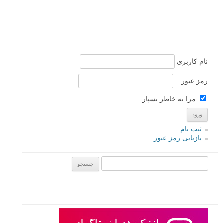
نام کاربری
رمز عبور
مرا به خاطر بسپار
ثبت نام
بازیابی رمز عبور
جستجو یرای: