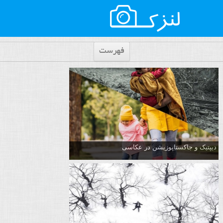
فهرست
دیپتیک و جاکستا‌پوزیشن در عکاسی