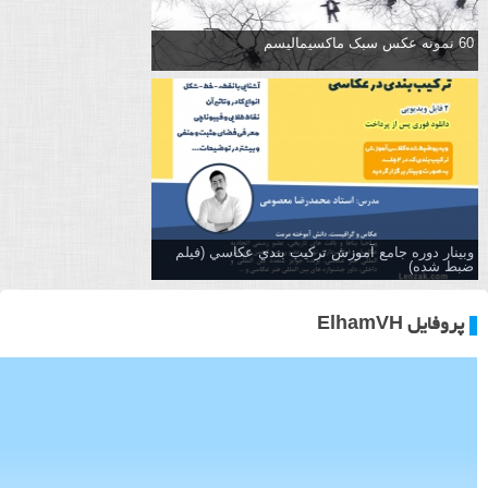
60 نمونه عکس سبک ماکسیمالیسم
وبینار دوره جامع آموزش تركيب بندي عكاسي (فیلم
ضبط شده)
پروفایل ElhamVH