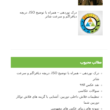
درک نوردهی – همراه با توضیح ISO، دریچه
دیافراگم و سرعت شاتر
مطالب محبوب
درک نوردهی – همراه با توضیح ISO، دریچه دیافراگم و سرعت
شاتر
نقد عکس #۹۹
سوالات عکاسی
تنظیمات فلاش داخلی دوربین: آشنایی با گزینه های فلاش توکار
دوربین شما
نمونه های زیبای عکس های مفهومی