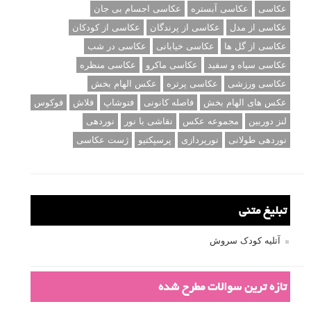
عکاسی
عکاسی آبستره
عکاسی اجسام بی جان
عکاسی از مدل
عکاسی از پرندگان
عکاسی از کودکان
عکاسی از گل ها
عکاسی خیابانی
عکاسی در شب
عکاسی سیاه و سفید
عکاسی ماکرو
عکاسی منظره
عکاسی ورزشی
عکاسی پرتره
عکس الهام بخش
عکس های الهام بخش
فاصله کانونی
فتوشاپ
فلاش
فوکوس
لنز دوربین
مجموعه عکس
نقاشی با نور
نوردهی
نوردهی طولانی
نورپردازی
پرسپکتیو
ژست عکاسی
تبلیغ متنی
آتلیه کودک سروش
تازه ترین سوالات مطرح شده