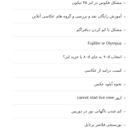
مشکل فکوس در لنز ۳۵ نیکون
آموزش رایگان نقد و بررسی و گروه های عکاسی آنلاین
مشکل با کم کردن دیافراگم
Fujifilm or Olympus
انتخاب ۹۰d به جای ۸۰d یا خرید لنز؟
کسب درامد از عکاسی
نحوه آپلود عکس
ارور cannot start live view
کم شدن ناگهانی نور در دوربین
نورسنجی فلاشر پرتابل