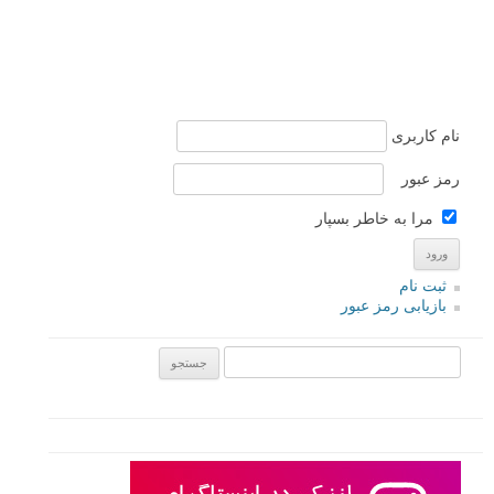
نام کاربری
رمز عبور
مرا به خاطر بسپار
ثبت نام
بازیابی رمز عبور
جستجو یرای: