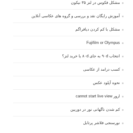
مشکل فکوس در لنز ۳۵ نیکون
آموزش رایگان نقد و بررسی و گروه های عکاسی آنلاین
مشکل با کم کردن دیافراگم
Fujifilm or Olympus
انتخاب ۹۰d به جای ۸۰d یا خرید لنز؟
کسب درامد از عکاسی
نحوه آپلود عکس
ارور cannot start live view
کم شدن ناگهانی نور در دوربین
نورسنجی فلاشر پرتابل