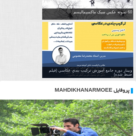
60 نمونه عکس سبک ماکسیمالیسم
وبینار دوره جامع آموزش تركيب بندي عكاسي (فیلم
ضبط شده)
پروفایل MAHDIKHANARMOEE