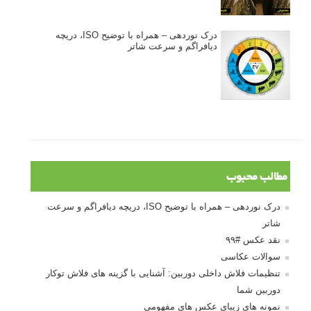
درک نوردهی – همراه با توضیح ISO، دریچه
دیافراگم و سرعت شاتر
مطالب محبوب
درک نوردهی – همراه با توضیح ISO، دریچه دیافراگم و سرعت
شاتر
نقد عکس #۹۹
سوالات عکاسی
تنظیمات فلاش داخلی دوربین: آشنایی با گزینه های فلاش توکار
دوربین شما
نمونه های زیبای عکس های مفهومی