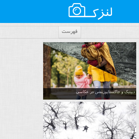
فهرست
دیپتیک و جاکستا‌پوزیشن در عکاسی