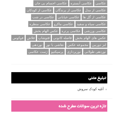
عکاسی
عکاسی آبستره
عکاسی اجسام بی جان
عکاسی از مدل
عکاسی از پرندگان
عکاسی از کودکان
عکاسی از گل ها
عکاسی خیابانی
عکاسی در شب
عکاسی سیاه و سفید
عکاسی ماکرو
عکاسی منظره
عکاسی ورزشی
عکاسی پرتره
عکس الهام بخش
عکس های الهام بخش
فاصله کانونی
فتوشاپ
فلاش
فوکوس
لنز دوربین
مجموعه عکس
نقاشی با نور
نوردهی
نوردهی طولانی
نورپردازی
پرسپکتیو
ژست عکاسی
تبلیغ متنی
آتلیه کودک سروش
تازه ترین سوالات مطرح شده