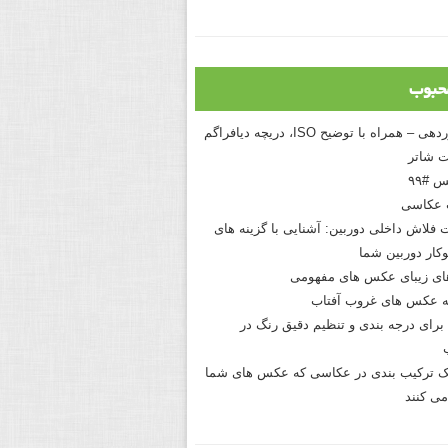
حبوب
درک نوردهی – همراه با توضیح ISO، دریچه دیافراگم
 شاتر
 #۹۹
 عکاسی
 فلاش داخلی دوربین: آشنایی با گزینه های
کار دوربین شما
های زیبای عکس های مفهومی
 عکس های غروب آفتاب
برای درجه بندی و تنظیم دقیق رنگ در
نیک ترکیب بندی در عکاسی که عکس های شما
می کنند