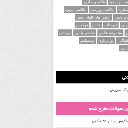
اه و سفید
عکاسی ماکرو
نظره
عکاسی ورزشی
عکاسی پرتره
ام بخش
عکس های الهام بخش
ونی
فتوشاپ
فلاش
فوکوس
ن
مجموعه عکس
نقاشی با نور
نوردهی
ولانی
نورپردازی
پرسپکتیو
اسی
تنی
کودک سروش
ین سوالات مطرح شده
 در لنز ۳۵ نیکون