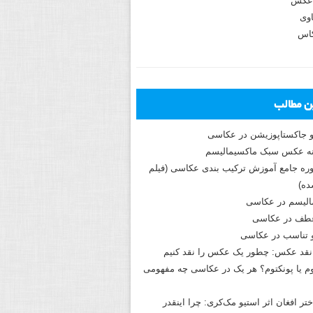
عکس
وی
کاس
ین مطالب
و جاکستا‌پوزیشن در عکاسی
دوره جامع آموزش ترکیب بندی عکاسی (فیلم
ه)
الیسم در عکاسی
طف در عکاسی
و تناسب در عکاسی
نقد عکس: چطور یک عکس را نقد کنیم
م یا پونکتوم؟ هر یک در عکاسی چه مفهومی
ختر افغان اثر استیو مک‌کری: چرا اینقدر