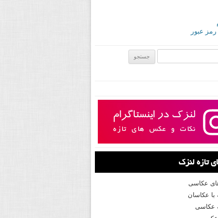
 رمز عبور
ی:
 تازه لنزک
های عکاسی
با عکاسان
 عکاسی