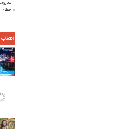
معروف ش
خطای اع
انتخاب 