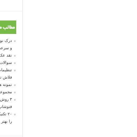
مطالب م
و سرعت
نقد عکس
سوالات
تنظیمات
فلاش تو
نمونه 
مجموعه
۳ روش 
فتوشاپ
۲۰ تک
را بهتر 