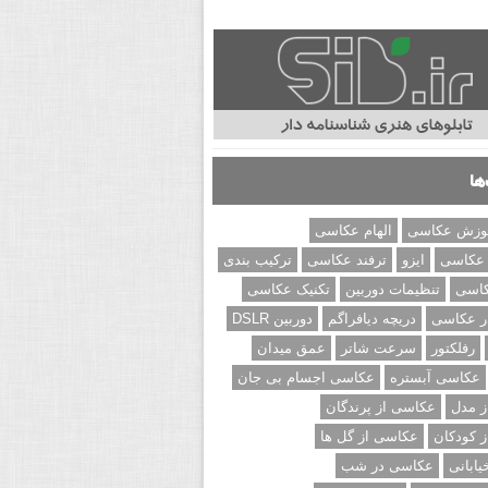
ها
وزش عکاسی
الهام عکاسی
 عکاسی
ایزو
ترفند عکاسی
ترکیب بندی
کاسی
تنظیمات دوربین
تکنیک عکاسی
ر عکاسی
دریچه دیافراگم
دوربین DSLR
رفلکتور
سرعت شاتر
عمق میدان
عکاسی آبستره
عکاسی اجسام بی جان
 مدل
عکاسی از پرندگان
 کودکان
عکاسی از گل ها
ابانی
عکاسی در شب