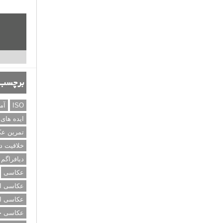
برچسب‌
ISO
آم
ایده های
تمرین ع
خلاقیت د
دیافراگم
عکاسی
عکاسی از
عکاسی از
عکاسی خی