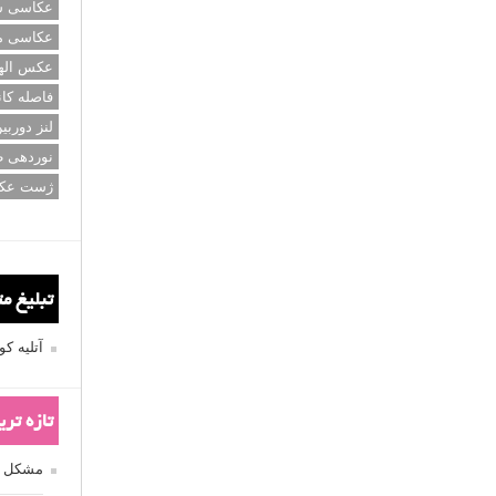
عکاسی سی
عکاسی م
عکس اله
فاصله کان
لنز دوربی
نوردهی ط
ژست عک
تبلیغ م
آتلیه 
تازه تر
مشکل فکوس