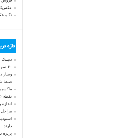
فروش 
عکس‌کا
نگاه ع
تازه تر
دیپتیک 
۶۰ نمونه عکس سبک ماکسیمالیسم
وبینار 
ضبط شد
ماکسیم
نقطه ع
اندازه 
مراحل 
استودیو
دارند
پرتره د