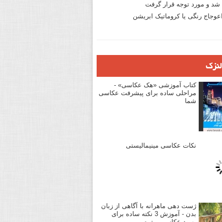
د و مورد توجه قرار گرفت
وجاج رنگی یا کروماتیک ابریشن
لنزک
کتاب آموزشی «هک عکاسی» -
مراحلی ساده برای پیشرفت عکاسی
شما
نکات عکاسی مینیمالیستی
ژست دهی ماهرانه با آگاهی از زبان
بدن - آموزش 3 نکته ساده برای
بهبود عکاسی پرتره