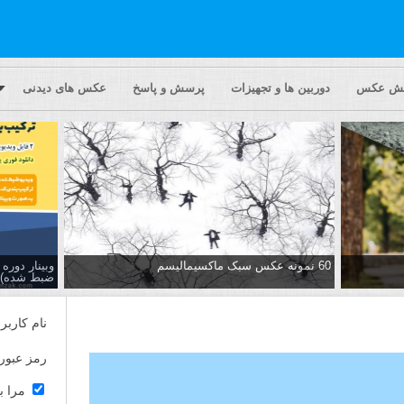
یش عکس
دوربین ها و تجهیزات
پرسش و پاسخ
عکس های دیدنی
60 نمونه عکس سبک ماکسیمالیسم
وبینار دور
ضبط شده)
نام کاربر
رمز عبور
مرا ب