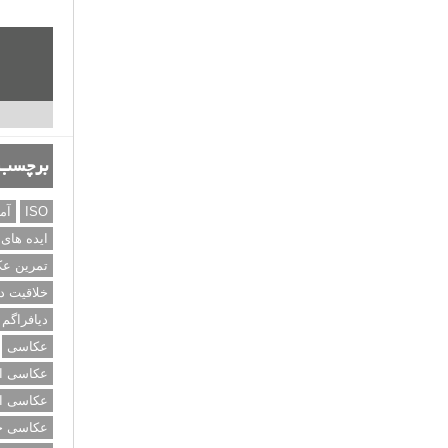
برچسب‌
ISO
آم
ایده های
تمرین ع
خلاقیت د
دیافراگم
عکاسی
عکاسی از
عکاسی از
عکاسی خی