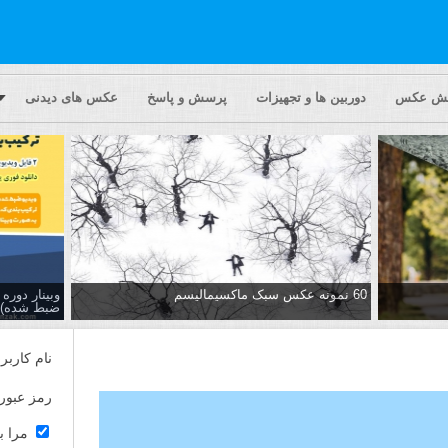
یش عکس
دوربین ها و تجهیزات
پرسش و پاسخ
عکس های دیدنی
60 نمونه عکس سبک ماکسیمالیسم
وبینار دور
ضبط شده)
نام کاربر
رمز عبور
مرا ب