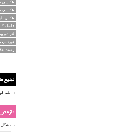
عکاسی سی
عکاسی م
عکس اله
فاصله کان
لنز دوربی
نوردهی ط
ژست عک
تبلیغ م
آتلیه 
تازه تر
مشکل فکوس