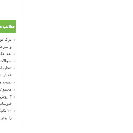
مطالب م
و سرعت
نقد عکس
سوالات
تنظیمات
فلاش تو
نمونه 
مجموعه
۳ روش 
فتوشاپ
۲۰ تک
را بهتر 