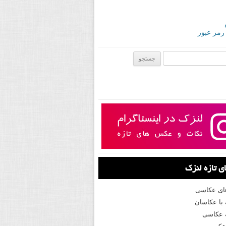
 رمز عبور
ی:
 تازه لنزک
های عکاسی
با عکاسان
 عکاسی