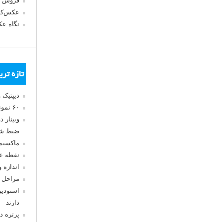
فروش 
عکس‌کا
نگاه ع
تازه تر
دیپتیک 
۶۰ نمونه عکس سبک ماکسیمالیسم
وبینار 
ضبط شد
ماکسیم
نقطه ع
اندازه 
مراحل 
استودیو
دارند
پرتره د