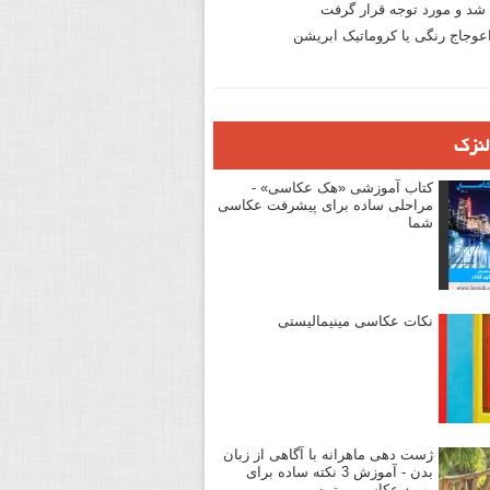
د و مورد توجه قرار گرفت
وجاج رنگی یا کروماتیک ابریشن
لنزک
کتاب آموزشی «هک عکاسی» -
مراحلی ساده برای پیشرفت عکاسی
شما
نکات عکاسی مینیمالیستی
ژست دهی ماهرانه با آگاهی از زبان
بدن - آموزش 3 نکته ساده برای
بهبود عکاسی پرتره