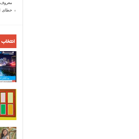
معروف ش
خطای اع
انتخاب 