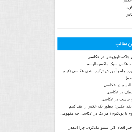
عکس
وی
کاس
ین مطالب
و جاکستا‌پوزیشن در عکاسی
دوره جامع آموزش ترکیب بندی عکاسی (فیلم
ه)
الیسم در عکاسی
طف در عکاسی
و تناسب در عکاسی
نقد عکس: چطور یک عکس را نقد کنیم
م یا پونکتوم؟ هر یک در عکاسی چه مفهومی
ختر افغان اثر استیو مک‌کری: چرا اینقدر