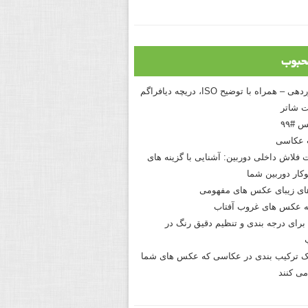
حبوب
درک نوردهی – همراه با توضیح ISO، دریچه دیافراگم
 شاتر
 #۹۹
 عکاسی
 فلاش داخلی دوربین: آشنایی با گزینه های
کار دوربین شما
های زیبای عکس های مفهومی
 عکس های غروب آفتاب
برای درجه بندی و تنظیم دقیق رنگ در
نیک ترکیب بندی در عکاسی که عکس های شما
می کنند