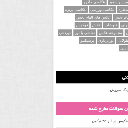
اه و سفید
عکاسی ماکرو
نظره
عکاسی ورزشی
عکاسی پرتره
ام بخش
عکس های الهام بخش
ونی
فتوشاپ
فلاش
فوکوس
ن
مجموعه عکس
نقاشی با نور
نوردهی
ولانی
نورپردازی
پرسپکتیو
اسی
تنی
کودک سروش
ین سوالات مطرح شده
 در لنز ۳۵ نیکون