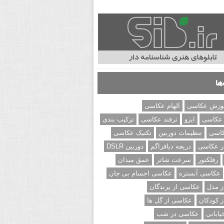
ها
وزش عکاسی
الهام عکاسی
 عکاسی
ایزو
ترفند عکاسی
ترکیب بندی
کاسی
تنظیمات دوربین
تکنیک عکاسی
ر عکاسی
دریچه دیافراگم
دوربین DSLR
رفلکتور
سرعت شاتر
عمق میدان
عکاسی آبستره
عکاسی اجسام بی جان
 مدل
عکاسی از پرندگان
 کودکان
عکاسی از گل ها
ابانی
عکاسی در شب