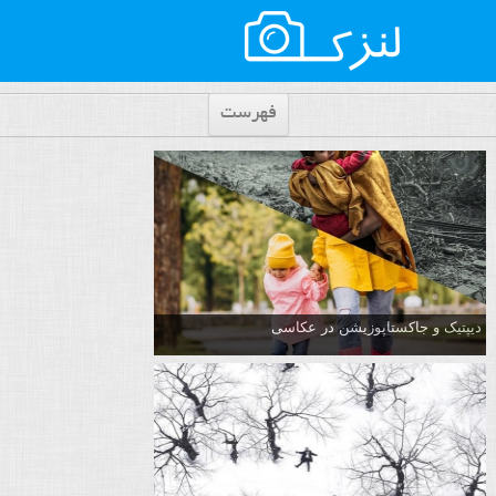
فهرست
دیپتیک و جاکستا‌پوزیشن در عکاسی