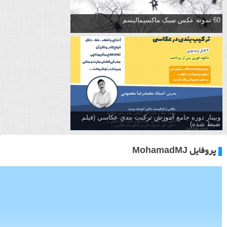
60 نمونه عکس سبک ماکسیمالیسم
وبینار دوره جامع آموزش تركيب بندي عكاسي (فیلم
ضبط شده)
پروفایل MohamadMJ