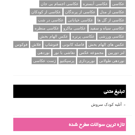
عکاسی
عکاسی آبستره
عکاسی اجسام بی جان
عکاسی از مدل
عکاسی از پرندگان
عکاسی از کودکان
عکاسی از گل ها
عکاسی خیابانی
عکاسی در شب
عکاسی سیاه و سفید
عکاسی ماکرو
عکاسی منظره
عکاسی ورزشی
عکاسی پرتره
عکس الهام بخش
عکس های الهام بخش
فاصله کانونی
فتوشاپ
فلاش
فوکوس
لنز دوربین
مجموعه عکس
نقاشی با نور
نوردهی
نوردهی طولانی
نورپردازی
پرسپکتیو
ژست عکاسی
تبلیغ متنی
آتلیه کودک سروش
تازه ترین سوالات مطرح شده