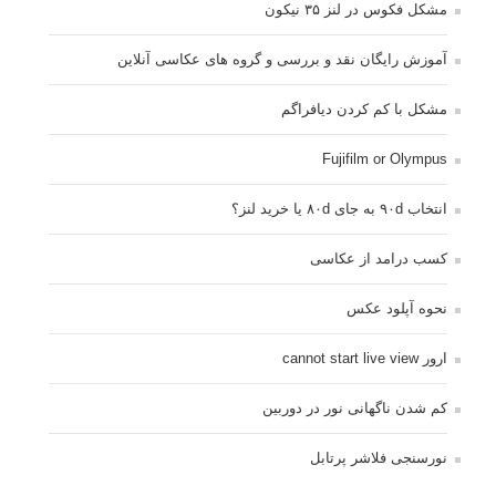
مشکل فکوس در لنز ۳۵ نیکون
آموزش رایگان نقد و بررسی و گروه های عکاسی آنلاین
مشکل با کم کردن دیافراگم
Fujifilm or Olympus
انتخاب ۹۰d به جای ۸۰d یا خرید لنز؟
کسب درامد از عکاسی
نحوه آپلود عکس
ارور cannot start live view
کم شدن ناگهانی نور در دوربین
نورسنجی فلاشر پرتابل