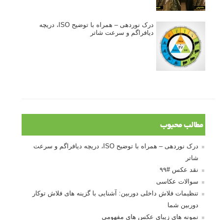
درک نوردهی – همراه با توضیح ISO، دریچه
دیافراگم و سرعت شاتر
مطالب محبوب
درک نوردهی – همراه با توضیح ISO، دریچه دیافراگم و سرعت
شاتر
نقد عکس #۹۹
سوالات عکاسی
تنظیمات فلاش داخلی دوربین: آشنایی با گزینه های فلاش توکار
دوربین شما
نمونه های زیبای عکس های مفهومی