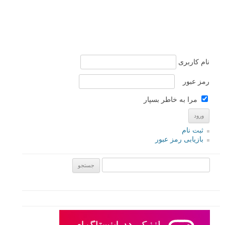
نام کاربری
رمز عبور
مرا به خاطر بسپار
ثبت نام
بازیابی رمز عبور
جستجو یرای: