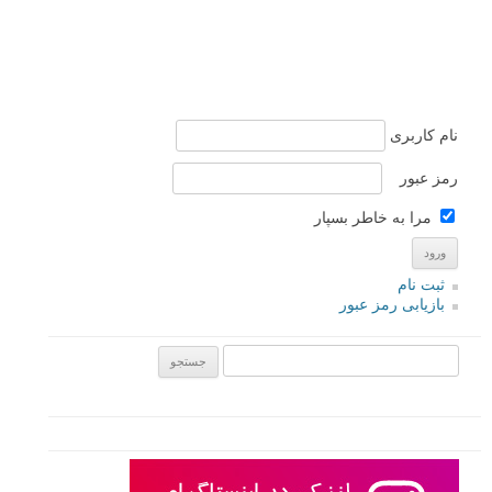
نام کاربری
رمز عبور
مرا به خاطر بسپار
ثبت نام
بازیابی رمز عبور
جستجو یرای: