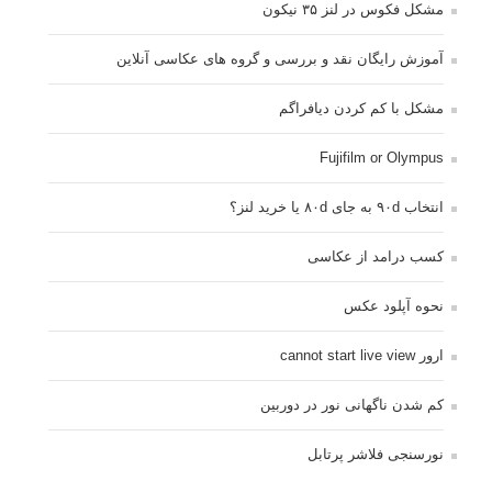
مشکل فکوس در لنز ۳۵ نیکون
آموزش رایگان نقد و بررسی و گروه های عکاسی آنلاین
مشکل با کم کردن دیافراگم
Fujifilm or Olympus
انتخاب ۹۰d به جای ۸۰d یا خرید لنز؟
کسب درامد از عکاسی
نحوه آپلود عکس
ارور cannot start live view
کم شدن ناگهانی نور در دوربین
نورسنجی فلاشر پرتابل