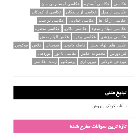
عکاسی
عکاسی آبستره
عکاسی اجسام بی جان
عکاسی از مدل
عکاسی از پرندگان
عکاسی از کودکان
عکاسی از گل ها
عکاسی خیابانی
عکاسی در شب
عکاسی سیاه و سفید
عکاسی ماکرو
عکاسی منظره
عکاسی ورزشی
عکاسی پرتره
عکس الهام بخش
عکس های الهام بخش
فاصله کانونی
فتوشاپ
فلاش
فوکوس
لنز دوربین
مجموعه عکس
نقاشی با نور
نوردهی
نوردهی طولانی
نورپردازی
پرسپکتیو
ژست عکاسی
تبلیغ متنی
آتلیه کودک سروش
تازه ترین سوالات مطرح شده