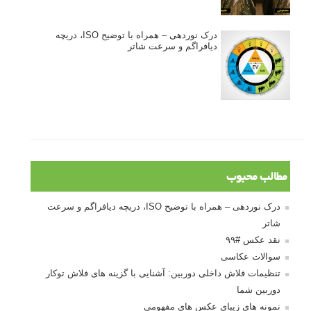
درک نوردهی – همراه با توضیح ISO، دریچه
دیافراگم و سرعت شاتر
مطالب محبوب
درک نوردهی – همراه با توضیح ISO، دریچه دیافراگم و سرعت
شاتر
نقد عکس #۹۹
سوالات عکاسی
تنظیمات فلاش داخلی دوربین: آشنایی با گزینه های فلاش توکار
دوربین شما
نمونه های زیبای عکس های مفهومی