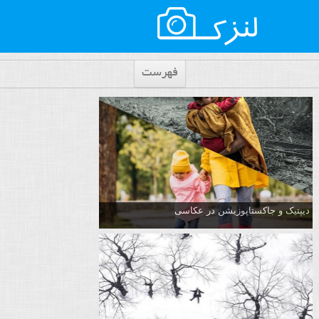
فهرست
دیپتیک و جاکستا‌پوزیشن در عکاسی