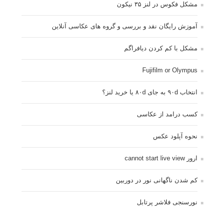
مشکل فکوس در لنز ۳۵ نیکون
آموزش رایگان نقد و بررسی و گروه های عکاسی آنلاین
مشکل با کم کردن دیافراگم
Fujifilm or Olympus
انتخاب ۹۰d به جای ۸۰d یا خرید لنز؟
کسب درامد از عکاسی
نحوه آپلود عکس
ارور cannot start live view
کم شدن ناگهانی نور در دوربین
نورسنجی فلاشر پرتابل