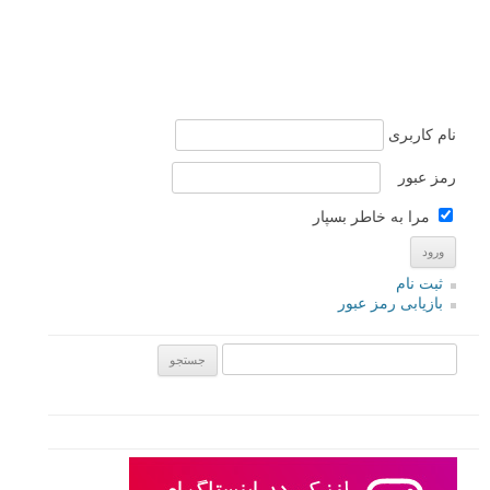
نام کاربری
رمز عبور
مرا به خاطر بسپار
ثبت نام
بازیابی رمز عبور
جستجو یرای: