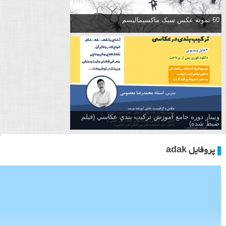
60 نمونه عکس سبک ماکسیمالیسم
وبینار دوره جامع آموزش تركيب بندي عكاسي (فیلم
ضبط شده)
پروفایل adak