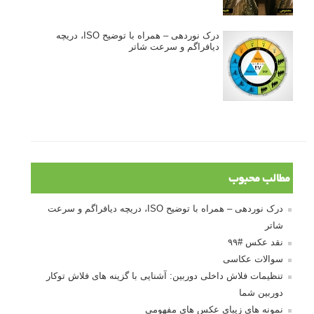
درک نوردهی – همراه با توضیح ISO، دریچه
دیافراگم و سرعت شاتر
مطالب محبوب
درک نوردهی – همراه با توضیح ISO، دریچه دیافراگم و سرعت
شاتر
نقد عکس #۹۹
سوالات عکاسی
تنظیمات فلاش داخلی دوربین: آشنایی با گزینه های فلاش توکار
دوربین شما
نمونه های زیبای عکس های مفهومی