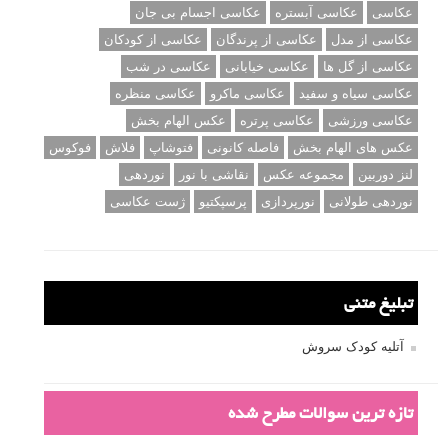
عکاسی
عکاسی آبستره
عکاسی اجسام بی جان
عکاسی از مدل
عکاسی از پرندگان
عکاسی از کودکان
عکاسی از گل ها
عکاسی خیابانی
عکاسی در شب
عکاسی سیاه و سفید
عکاسی ماکرو
عکاسی منظره
عکاسی ورزشی
عکاسی پرتره
عکس الهام بخش
عکس های الهام بخش
فاصله کانونی
فتوشاپ
فلاش
فوکوس
لنز دوربین
مجموعه عکس
نقاشی با نور
نوردهی
نوردهی طولانی
نورپردازی
پرسپکتیو
ژست عکاسی
تبلیغ متنی
آتلیه کودک سروش
تازه ترین سوالات مطرح شده