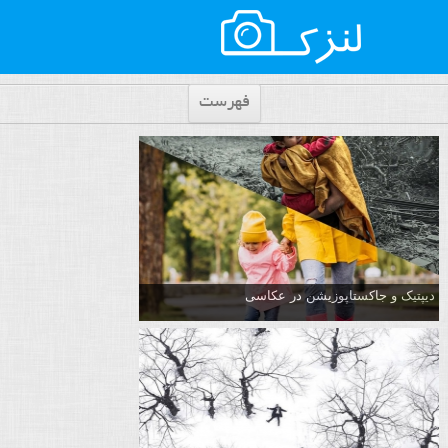
فهرست
دیپتیک و جاکستا‌پوزیشن در عکاسی