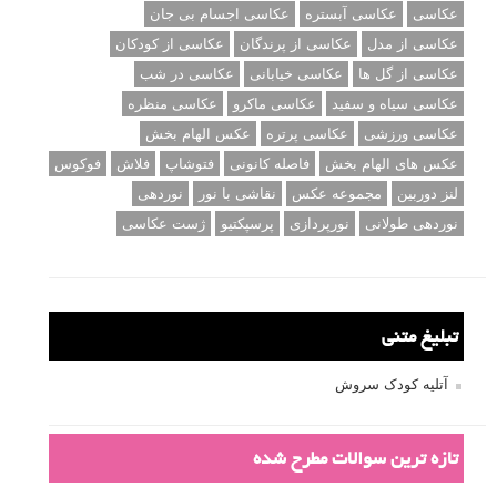
عکاسی
عکاسی آبستره
عکاسی اجسام بی جان
عکاسی از مدل
عکاسی از پرندگان
عکاسی از کودکان
عکاسی از گل ها
عکاسی خیابانی
عکاسی در شب
عکاسی سیاه و سفید
عکاسی ماکرو
عکاسی منظره
عکاسی ورزشی
عکاسی پرتره
عکس الهام بخش
عکس های الهام بخش
فاصله کانونی
فتوشاپ
فلاش
فوکوس
لنز دوربین
مجموعه عکس
نقاشی با نور
نوردهی
نوردهی طولانی
نورپردازی
پرسپکتیو
ژست عکاسی
تبلیغ متنی
آتلیه کودک سروش
تازه ترین سوالات مطرح شده