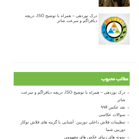
درک نوردهی – همراه با توضیح ISO، دریچه
دیافراگم و سرعت شاتر
مطالب محبوب
درک نوردهی – همراه با توضیح ISO، دریچه دیافراگم و سرعت
شاتر
نقد عکس #۹۹
سوالات عکاسی
تنظیمات فلاش داخلی دوربین: آشنایی با گزینه های فلاش توکار
دوربین شما
نمونه های زیبای عکس های مفهومی