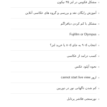
مشکل فکوس در لنز ۳۵ نیکون
آموزش رایگان نقد و بررسی و گروه های عکاسی آنلاین
مشکل با کم کردن دیافراگم
Fujifilm or Olympus
انتخاب ۹۰d به جای ۸۰d یا خرید لنز؟
کسب درامد از عکاسی
نحوه آپلود عکس
ارور cannot start live view
کم شدن ناگهانی نور در دوربین
نورسنجی فلاشر پرتابل