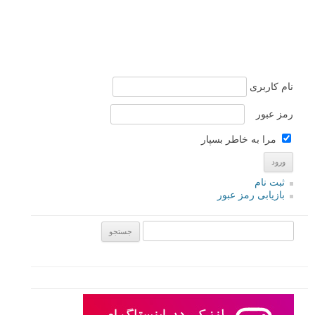
نام کاربری
رمز عبور
مرا به خاطر بسپار
ثبت نام
بازیابی رمز عبور
جستجو یرای: