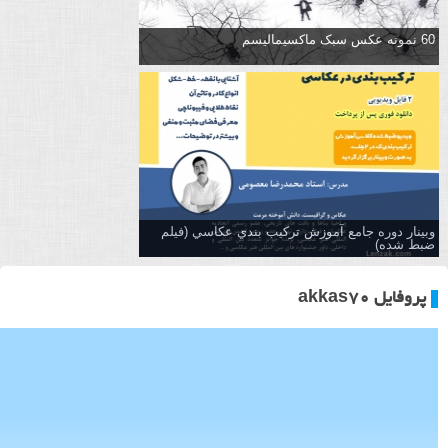
60 نمونه عکس سبک ماکسیمالیسم
وبینار دوره جامع آموزش تركيب بندي عكاسي (فیلم
ضبط شده)
پروفایل akkas70