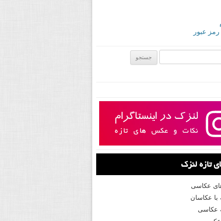
 رمز عبور
ی:
 تازه لنزک
های عکاسی
با عکاسان
 عکاسی