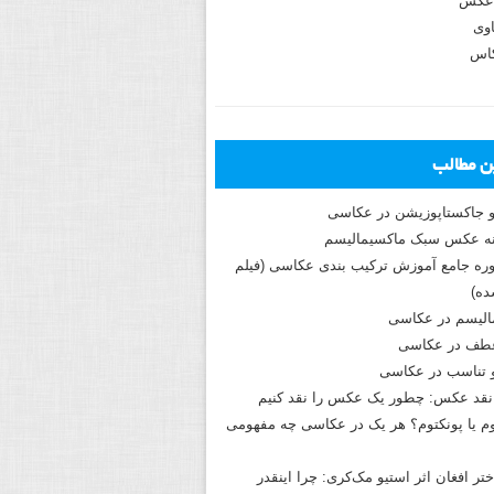
عکس
وی
کاس
ین مطالب
و جاکستا‌پوزیشن در عکاسی
دوره جامع آموزش ترکیب بندی عکاسی (فیلم
ه)
الیسم در عکاسی
طف در عکاسی
و تناسب در عکاسی
نقد عکس: چطور یک عکس را نقد کنیم
م یا پونکتوم؟ هر یک در عکاسی چه مفهومی
ختر افغان اثر استیو مک‌کری: چرا اینقدر