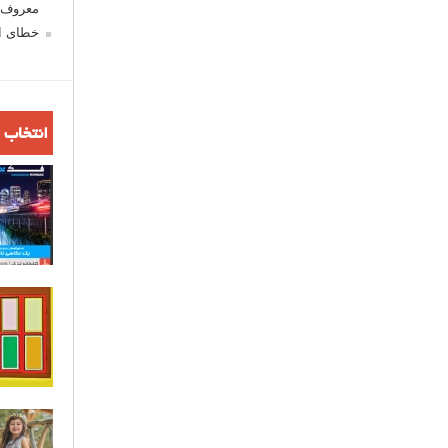
معروف ش
خطای اع
انتخاب 