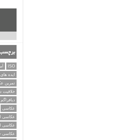
برچسب‌
ISO
آم
ایده های
تمرین ع
خلاقیت د
دیافراگم
عکاسی
عکاسی از
عکاسی از
عکاسی خی