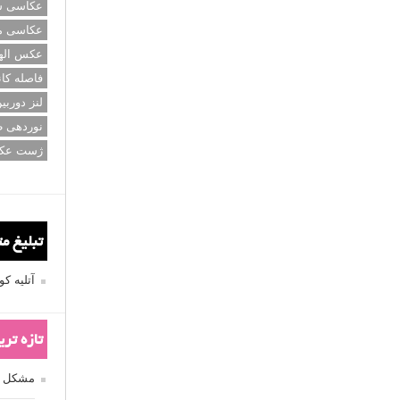
عکاسی سی
عکاسی م
عکس اله
فاصله کان
لنز دوربی
نوردهی ط
ژست عک
تبلیغ م
آتلیه 
تازه تر
مشکل فکوس