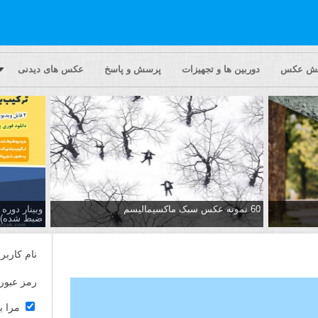
یش عکس
دوربین ها و تجهیزات
پرسش و پاسخ
عکس های دیدنی
60 نمونه عکس سبک ماکسیمالیسم
وبینار دور
ضبط شده)
نام کاربر
رمز عبور
مرا ب