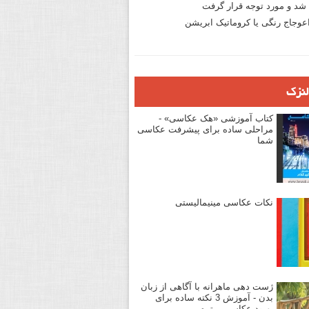
د و مورد توجه قرار گرفت
وجاج رنگی یا کروماتیک ابریشن
لنزک
کتاب آموزشی «هک عکاسی» -
مراحلی ساده برای پیشرفت عکاسی
شما
نکات عکاسی مینیمالیستی
ژست دهی ماهرانه با آگاهی از زبان
بدن - آموزش 3 نکته ساده برای
بهبود عکاسی پرتره