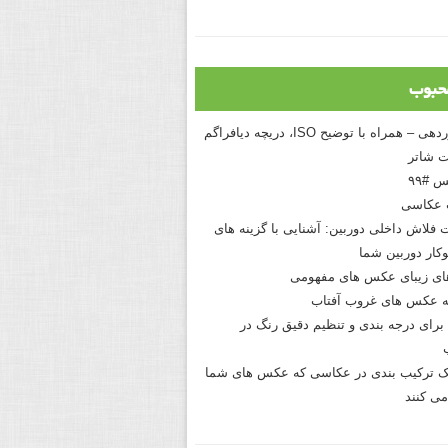
حبوب
درک نوردهی – همراه با توضیح ISO، دریچه دیافراگم
 شاتر
 #۹۹
 عکاسی
 فلاش داخلی دوربین: آشنایی با گزینه های
کار دوربین شما
های زیبای عکس های مفهومی
 عکس های غروب آفتاب
برای درجه بندی و تنظیم دقیق رنگ در
نیک ترکیب بندی در عکاسی که عکس های شما
می کنند