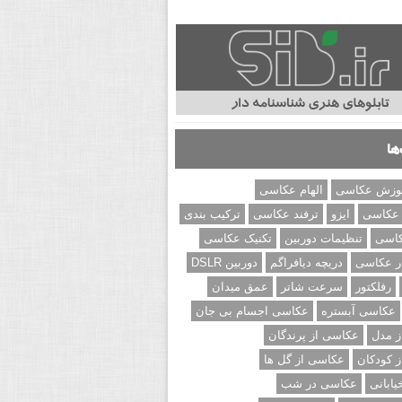
ها
وزش عکاسی
الهام عکاسی
 عکاسی
ایزو
ترفند عکاسی
ترکیب بندی
کاسی
تنظیمات دوربین
تکنیک عکاسی
ر عکاسی
دریچه دیافراگم
دوربین DSLR
رفلکتور
سرعت شاتر
عمق میدان
عکاسی آبستره
عکاسی اجسام بی جان
 مدل
عکاسی از پرندگان
 کودکان
عکاسی از گل ها
ابانی
عکاسی در شب