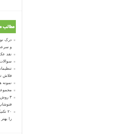
مطالب م
و سرعت
نقد عکس
سوالات
تنظیمات
فلاش تو
نمونه 
مجموعه
۳ روش 
فتوشاپ
۲۰ تک
را بهتر 