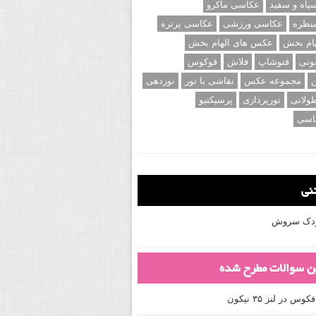
اه و سفید
عکاسی ماکرو
نظره
عکاسی ورزشی
عکاسی پرتره
ام بخش
عکس های الهام بخش
ونی
فتوشاپ
فلاش
فوکوس
ن
مجموعه عکس
نقاشی با نور
نوردهی
ولانی
نورپردازی
پرسپکتیو
اسی
تنی
کودک سروش
ین سوالات مطرح شده
 در لنز ۳۵ نیکون