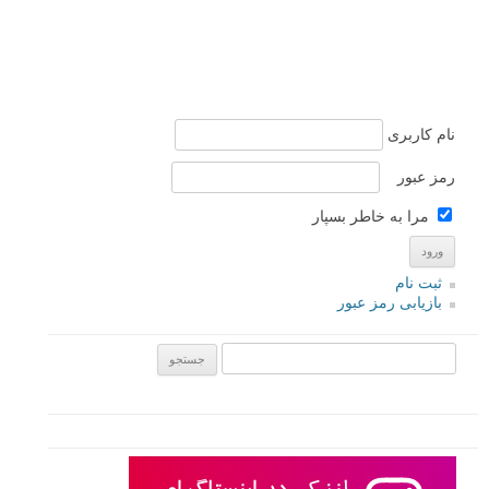
نام کاربری
رمز عبور
مرا به خاطر بسپار
ثبت نام
بازیابی رمز عبور
جستجو یرای: