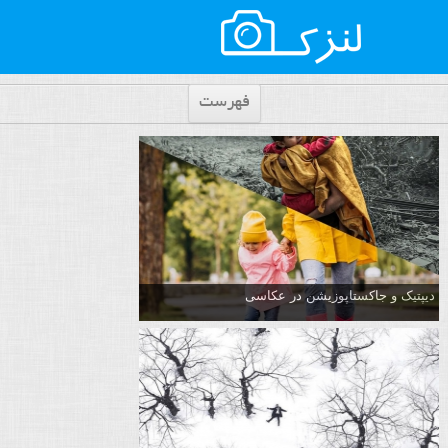
فهرست
دیپتیک و جاکستا‌پوزیشن در عکاسی