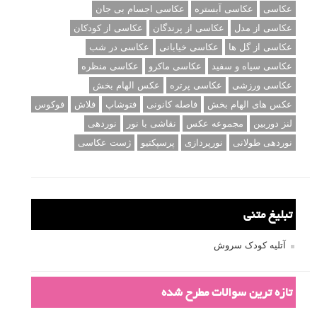
عکاسی
عکاسی آبستره
عکاسی اجسام بی جان
عکاسی از مدل
عکاسی از پرندگان
عکاسی از کودکان
عکاسی از گل ها
عکاسی خیابانی
عکاسی در شب
عکاسی سیاه و سفید
عکاسی ماکرو
عکاسی منظره
عکاسی ورزشی
عکاسی پرتره
عکس الهام بخش
عکس های الهام بخش
فاصله کانونی
فتوشاپ
فلاش
فوکوس
لنز دوربین
مجموعه عکس
نقاشی با نور
نوردهی
نوردهی طولانی
نورپردازی
پرسپکتیو
ژست عکاسی
تبلیغ متنی
آتلیه کودک سروش
تازه ترین سوالات مطرح شده