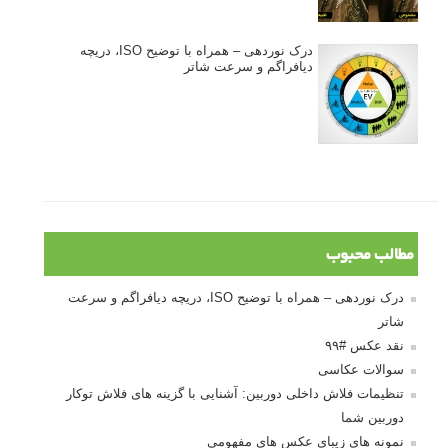
درک نوردهی – همراه با توضیح ISO، دریچه
دیافراگم و سرعت شاتر
مطالب محبوب
درک نوردهی – همراه با توضیح ISO، دریچه دیافراگم و سرعت
شاتر
نقد عکس #۹۹
سوالات عکاسی
تنظیمات فلاش داخلی دوربین: آشنایی با گزینه های فلاش توکار
دوربین شما
نمونه های زیبای عکس های مفهومی