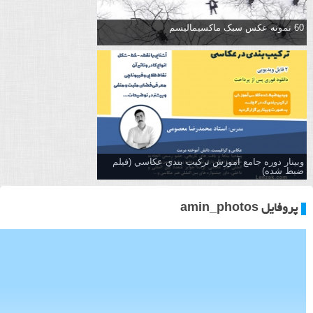
60 نمونه عکس سبک ماکسیمالیسم
وبینار دوره جامع آموزش تركيب بندي عكاسي (فیلم
ضبط شده)
پروفایل amin_photos