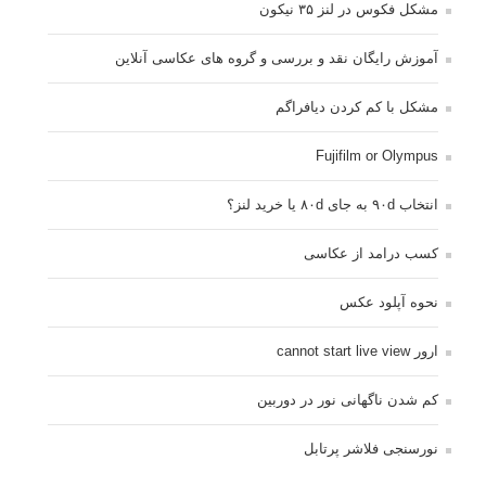
مشکل فکوس در لنز ۳۵ نیکون
آموزش رایگان نقد و بررسی و گروه های عکاسی آنلاین
مشکل با کم کردن دیافراگم
Fujifilm or Olympus
انتخاب ۹۰d به جای ۸۰d یا خرید لنز؟
کسب درامد از عکاسی
نحوه آپلود عکس
ارور cannot start live view
کم شدن ناگهانی نور در دوربین
نورسنجی فلاشر پرتابل