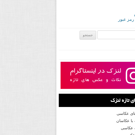
 رمز عبور
ی:
 تازه لنزک
های عکاسی
با عکاسان
 عکاسی