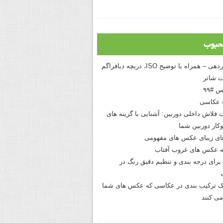
حبوب
درک نوردهی – همراه با توضیح ISO، دریچه دیافراگم
 شاتر
 #۹۹
 عکاسی
 فلاش داخلی دوربین: آشنایی با گزینه های
کار دوربین شما
های زیبای عکس های مفهومی
 عکس های غروب آفتاب
برای درجه بندی و تنظیم دقیق رنگ در
نیک ترکیب بندی در عکاسی که عکس های شما
می کنند