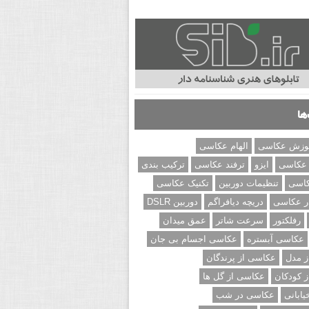
ها
وزش عکاسی
الهام عکاسی
 عکاسی
ایزو
ترفند عکاسی
ترکیب بندی
کاسی
تنظیمات دوربین
تکنیک عکاسی
ر عکاسی
دریچه دیافراگم
دوربین DSLR
رفلکتور
سرعت شاتر
عمق میدان
عکاسی آبستره
عکاسی اجسام بی جان
 مدل
عکاسی از پرندگان
 کودکان
عکاسی از گل ها
ابانی
عکاسی در شب