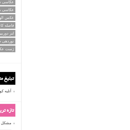
عکاسی سی
عکاسی م
عکس اله
فاصله کان
لنز دوربی
نوردهی ط
ژست عک
تبلیغ م
آتلیه 
تازه تر
مشکل فکوس