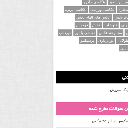
اه و سفید
عکاسی ماکرو
نظره
عکاسی ورزشی
عکاسی پرتره
ام بخش
عکس های الهام بخش
ونی
فتوشاپ
فلاش
فوکوس
ن
مجموعه عکس
نقاشی با نور
نوردهی
ولانی
نورپردازی
پرسپکتیو
اسی
تنی
کودک سروش
ین سوالات مطرح شده
 در لنز ۳۵ نیکون