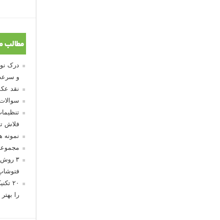
مطالب م
و سرعت
نقد عکس
سوالات
تنظیمات
فلاش تو
نمونه 
مجموعه
۳ روش 
فتوشاپ
۲۰ تک
را بهتر 