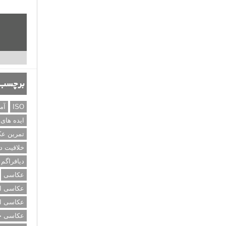
برچسب‌
ISO
آم
ایده های
تمرین ع
خلاقیت د
دیافراگم
عکاسی
عکاسی از
عکاسی از
عکاسی خی