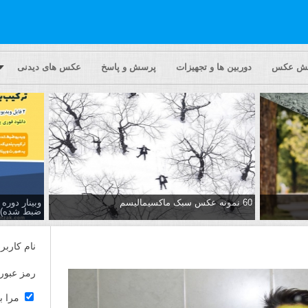
یش عکس
دوربین ها و تجهیزات
پرسش و پاسخ
عکس های دیدنی
60 نمونه عکس سبک ماکسیمالیسم
وبینار دور
ضبط شده)
نام کاربر
رمز عبور
مرا ب