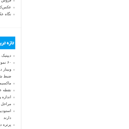
فروش 
عکس‌کا
نگاه ع
تازه تر
دیپتیک 
۶۰ نمونه عکس سبک ماکسیمالیسم
وبینار 
ضبط شد
ماکسیم
نقطه ع
اندازه 
مراحل 
استودیو
دارند
پرتره د