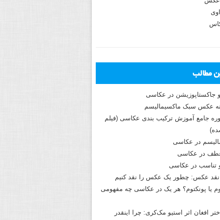
عکس
وی
کاس
ین مطالب
و جاکستا‌پوزیشن در عکاسی
دوره جامع آموزش ترکیب بندی عکاسی (فیلم
ه)
الیسم در عکاسی
طف در عکاسی
و تناسب در عکاسی
نقد عکس: چطور یک عکس را نقد کنیم
م یا پونکتوم؟ هر یک در عکاسی چه مفهومی
ختر افغان اثر استیو مک‌کری: چرا اینقدر