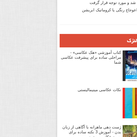
د و مورد توجه قرار گرفت
وجاج رنگی یا کروماتیک ابریشن
لنزک
کتاب آموزشی «هک عکاسی» -
مراحلی ساده برای پیشرفت عکاسی
شما
نکات عکاسی مینیمالیستی
ژست دهی ماهرانه با آگاهی از زبان
بدن - آموزش 3 نکته ساده برای
بهبود عکاسی پرتره