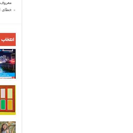
معروف ش
خطای اع
انتخاب 