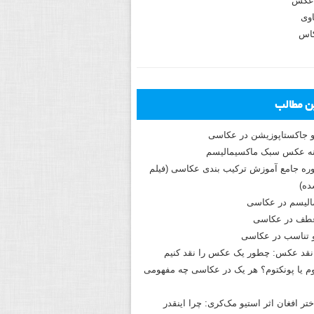
عکس
وی
کاس
ین مطالب
و جاکستا‌پوزیشن در عکاسی
دوره جامع آموزش ترکیب بندی عکاسی (فیلم
ه)
الیسم در عکاسی
طف در عکاسی
و تناسب در عکاسی
نقد عکس: چطور یک عکس را نقد کنیم
م یا پونکتوم؟ هر یک در عکاسی چه مفهومی
ختر افغان اثر استیو مک‌کری: چرا اینقدر