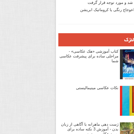
د و مورد توجه قرار گرفت
وجاج رنگی یا کروماتیک ابریشن
لنزک
کتاب آموزشی «هک عکاسی» -
مراحلی ساده برای پیشرفت عکاسی
شما
نکات عکاسی مینیمالیستی
ژست دهی ماهرانه با آگاهی از زبان
بدن - آموزش 3 نکته ساده برای
بهبود عکاسی پرتره