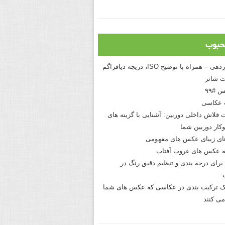
حبوب
درک نوردهی – همراه با توضیح ISO، دریچه دیافراگم
 شاتر
 #۹۹
 عکاسی
 فلاش داخلی دوربین: آشنایی با گزینه های
کار دوربین شما
های زیبای عکس های مفهومی
 عکس های غروب آفتاب
برای درجه بندی و تنظیم دقیق رنگ در
نیک ترکیب بندی در عکاسی که عکس های شما
می کنند