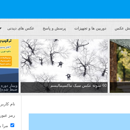
یش عکس
دوربین ها و تجهیزات
پرسش و پاسخ
عکس های دیدنی
60 نمونه عکس سبک ماکسیمالیسم
وبینار دور
ضبط شده)
نام کاربر
رمز عبور
مرا ب