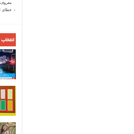
معروف ش
خطای اع
انتخاب 