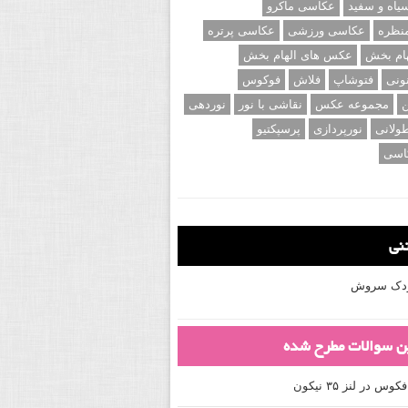
اه و سفید
عکاسی ماکرو
نظره
عکاسی ورزشی
عکاسی پرتره
ام بخش
عکس های الهام بخش
ونی
فتوشاپ
فلاش
فوکوس
ن
مجموعه عکس
نقاشی با نور
نوردهی
ولانی
نورپردازی
پرسپکتیو
اسی
تنی
کودک سروش
ین سوالات مطرح شده
 در لنز ۳۵ نیکون