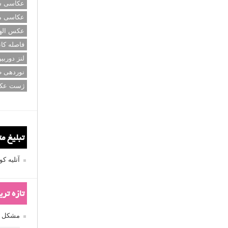
عکاسی سی
عکاسی م
عکس اله
فاصله کان
لنز دوربی
نوردهی ط
ژست عک
تبلیغ م
آتلیه 
تازه تر
مشکل فکوس