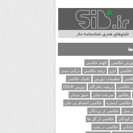
ها
وزش عکاسی
الهام عکاسی
 عکاسی
ایزو
ترفند عکاسی
ترکیب بندی
کاسی
تنظیمات دوربین
تکنیک عکاسی
ر عکاسی
دریچه دیافراگم
دوربین DSLR
رفلکتور
سرعت شاتر
عمق میدان
عکاسی آبستره
عکاسی اجسام بی جان
 مدل
عکاسی از پرندگان
 کودکان
عکاسی از گل ها
ابانی
عکاسی در شب