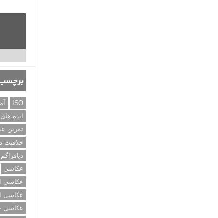
برچسب‌
ISO
آم
ایده های
تمرین ع
خلاقیت د
دیافراگم
عکاسی
عکاسی از
عکاسی از
عکاسی خی