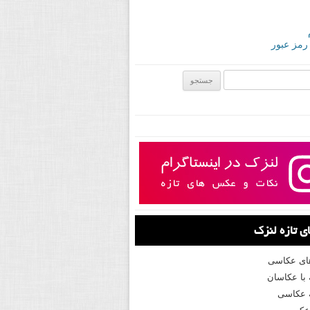
 رمز عبور
ی:
 تازه لنزک
های عکاسی
با عکاسان
 عکاسی