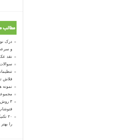
مطالب م
و سرعت
نقد عکس
سوالات
تنظیمات
فلاش تو
نمونه 
مجموعه
۳ روش 
فتوشاپ
۲۰ تک
را بهتر 