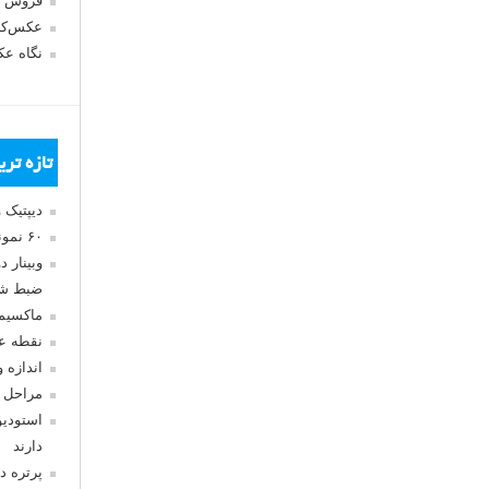
فروش 
عکس‌کا
نگاه ع
تازه تر
دیپتیک 
۶۰ نمونه عکس سبک ماکسیمالیسم
وبینار 
ضبط شد
ماکسیم
نقطه ع
اندازه 
مراحل 
استودیو
دارند
پرتره د