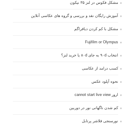
مشکل فکوس در لنز ۳۵ نیکون
آموزش رایگان نقد و بررسی و گروه های عکاسی آنلاین
مشکل با کم کردن دیافراگم
Fujifilm or Olympus
انتخاب ۹۰d به جای ۸۰d یا خرید لنز؟
کسب درامد از عکاسی
نحوه آپلود عکس
ارور cannot start live view
کم شدن ناگهانی نور در دوربین
نورسنجی فلاشر پرتابل