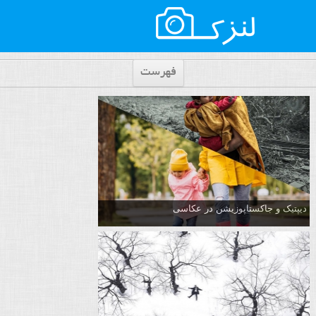
فهرست
دیپتیک و جاکستا‌پوزیشن در عکاسی