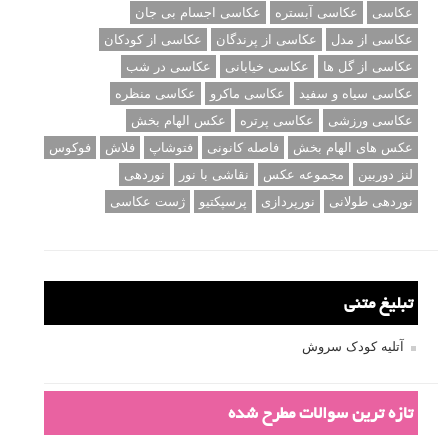
عکاسی
عکاسی آبستره
عکاسی اجسام بی جان
عکاسی از مدل
عکاسی از پرندگان
عکاسی از کودکان
عکاسی از گل ها
عکاسی خیابانی
عکاسی در شب
عکاسی سیاه و سفید
عکاسی ماکرو
عکاسی منظره
عکاسی ورزشی
عکاسی پرتره
عکس الهام بخش
عکس های الهام بخش
فاصله کانونی
فتوشاپ
فلاش
فوکوس
لنز دوربین
مجموعه عکس
نقاشی با نور
نوردهی
نوردهی طولانی
نورپردازی
پرسپکتیو
ژست عکاسی
تبلیغ متنی
آتلیه کودک سروش
تازه ترین سوالات مطرح شده