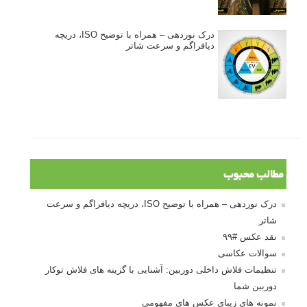
درک نوردهی – همراه با توضیح ISO، دریچه
دیافراگم و سرعت شاتر
مطالب محبوب
درک نوردهی – همراه با توضیح ISO، دریچه دیافراگم و سرعت
شاتر
نقد عکس #۹۹
سوالات عکاسی
تنظیمات فلاش داخلی دوربین: آشنایی با گزینه های فلاش توکار
دوربین شما
نمونه های زیبای عکس های مفهومی