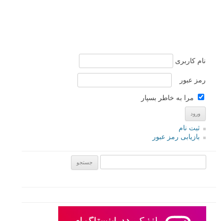
نام کاربری
رمز عبور
مرا به خاطر بسپار
ثبت نام
بازیابی رمز عبور
جستجو یرای: