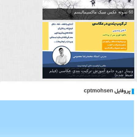
60 نمونه عکس سبک ماکسیمالیسم
وبینار دوره جامع آموزش تركيب بندي عكاسي (فیلم
ضبط شده)
پروفایل cptmohsen