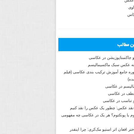
عکس
وی
کاس
ین مطالب
و جاکستا‌پوزیشن در عکاسی
دوره جامع آموزش ترکیب بندی عکاسی (فیلم
ه)
الیسم در عکاسی
طف در عکاسی
و تناسب در عکاسی
نقد عکس: چطور یک عکس را نقد کنیم
م یا پونکتوم؟ هر یک در عکاسی چه مفهومی
ختر افغان اثر استیو مک‌کری: چرا اینقدر