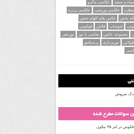
اه و سفید
عکاسی ماکرو
نظره
عکاسی ورزشی
عکاسی پرتره
ام بخش
عکس های الهام بخش
ونی
فتوشاپ
فلاش
فوکوس
ن
مجموعه عکس
نقاشی با نور
نوردهی
ولانی
نورپردازی
پرسپکتیو
اسی
تنی
کودک سروش
ین سوالات مطرح شده
 در لنز ۳۵ نیکون