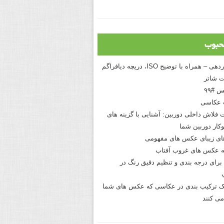
حبوب
درک نوردهی – همراه با توضیح ISO، دریچه دیافراگم
 شاتر
 #۹۹
 عکاسی
 فلاش داخلی دوربین: آشنایی با گزینه های
کار دوربین شما
های زیبای عکس های مفهومی
 عکس های غروب آفتاب
برای درجه بندی و تنظیم دقیق رنگ در
نیک ترکیب بندی در عکاسی که عکس های شما
می کنند