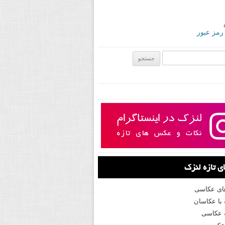
 رمز عبور
ی:
 تازه لنزک
های عکاسی
با عکاسان
 عکاسی