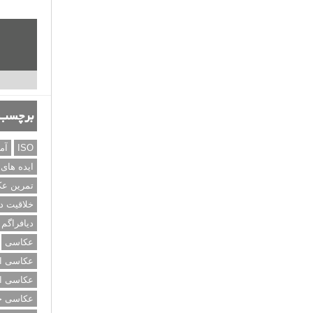
برچسب‌
ISO
آم
ایده های
تمرین ع
خلاقیت د
دیافراگم
عکاسی
عکاسی از
عکاسی از
عکاسی خی