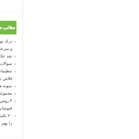
مطالب م
و سرعت
نقد عکس
سوالات
تنظیمات
فلاش تو
نمونه 
مجموعه
۳ روش 
فتوشاپ
۲۰ تک
را بهتر 