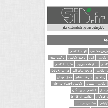
ها
وزش عکاسی
الهام عکاسی
 عکاسی
ایزو
ترفند عکاسی
ترکیب بندی
کاسی
تنظیمات دوربین
تکنیک عکاسی
ر عکاسی
دریچه دیافراگم
دوربین DSLR
رفلکتور
سرعت شاتر
عمق میدان
عکاسی آبستره
عکاسی اجسام بی جان
 مدل
عکاسی از پرندگان
 کودکان
عکاسی از گل ها
ابانی
عکاسی در شب