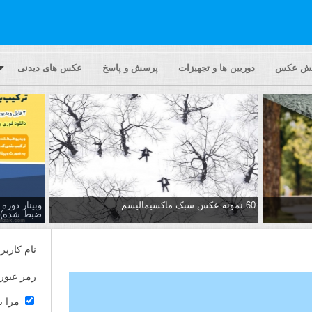
یش عکس
دوربین ها و تجهیزات
پرسش و پاسخ
عکس های دیدنی
60 نمونه عکس سبک ماکسیمالیسم
وبینار دور
ضبط شده)
نام کاربر
رمز عبور
مرا ب