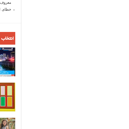
معروف ش
خطای اع
انتخاب 