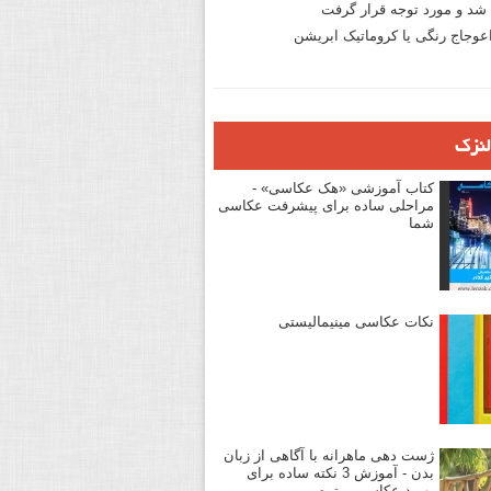
د و مورد توجه قرار گرفت
وجاج رنگی یا کروماتیک ابریشن
لنزک
کتاب آموزشی «هک عکاسی» -
مراحلی ساده برای پیشرفت عکاسی
شما
نکات عکاسی مینیمالیستی
ژست دهی ماهرانه با آگاهی از زبان
بدن - آموزش 3 نکته ساده برای
بهبود عکاسی پرتره