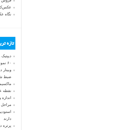
فروش 
عکس‌کا
نگاه ع
تازه تر
دیپتیک 
۶۰ نمونه عکس سبک ماکسیمالیسم
وبینار 
ضبط شد
ماکسیم
نقطه ع
اندازه 
مراحل 
استودیو
دارند
پرتره د