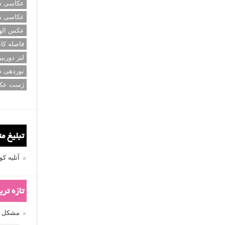
عکاسی سی
عکاسی م
عکس اله
فاصله کان
لنز دوربی
نوردهی ط
ژست عک
تبلیغ م
آتلیه 
تازه تر
مشکل فکوس