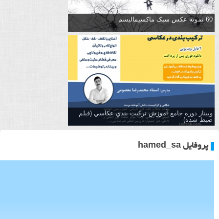
60 نمونه عکس سبک ماکسیمالیسم
وبینار دوره جامع آموزش تركيب بندي عكاسي (فیلم
ضبط شده)
پروفایل hamed_sa