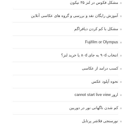
مشکل فکوس در لنز ۳۵ نیکون
آموزش رایگان نقد و بررسی و گروه های عکاسی آنلاین
مشکل با کم کردن دیافراگم
Fujifilm or Olympus
انتخاب ۹۰d به جای ۸۰d یا خرید لنز؟
کسب درامد از عکاسی
نحوه آپلود عکس
ارور cannot start live view
کم شدن ناگهانی نور در دوربین
نورسنجی فلاشر پرتابل