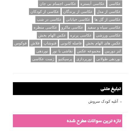
عکاسی
عکاسی آبستره
عکاسی اجسام بی جان
عکاسی از مدل
عکاسی از پرندگان
عکاسی از کودکان
عکاسی از گل ها
عکاسی خیابانی
عکاسی در شب
عکاسی سیاه و سفید
عکاسی ماکرو
عکاسی منظره
عکاسی ورزشی
عکاسی پرتره
عکس الهام بخش
عکس های الهام بخش
فاصله کانونی
فتوشاپ
فلاش
فوکوس
لنز دوربین
مجموعه عکس
نقاشی با نور
نوردهی
نوردهی طولانی
نورپردازی
پرسپکتیو
ژست عکاسی
تبلیغ متنی
آتلیه کودک سروش
تازه ترین سوالات مطرح شده