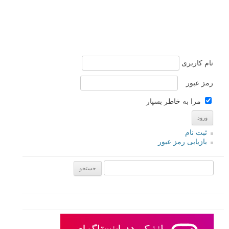
نام کاربری
رمز عبور
مرا به خاطر بسپار
ثبت نام
بازیابی رمز عبور
جستجو یرای: