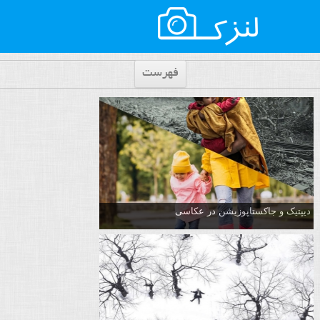
فهرست
دیپتیک و جاکستا‌پوزیشن در عکاسی