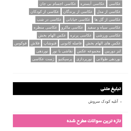
عکاسی
عکاسی آبستره
عکاسی اجسام بی جان
عکاسی از مدل
عکاسی از پرندگان
عکاسی از کودکان
عکاسی از گل ها
عکاسی خیابانی
عکاسی در شب
عکاسی سیاه و سفید
عکاسی ماکرو
عکاسی منظره
عکاسی ورزشی
عکاسی پرتره
عکس الهام بخش
عکس های الهام بخش
فاصله کانونی
فتوشاپ
فلاش
فوکوس
لنز دوربین
مجموعه عکس
نقاشی با نور
نوردهی
نوردهی طولانی
نورپردازی
پرسپکتیو
ژست عکاسی
تبلیغ متنی
آتلیه کودک سروش
تازه ترین سوالات مطرح شده