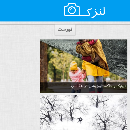
فهرست
دیپتیک و جاکستا‌پوزیشن در عکاسی