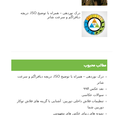
درک نوردهی – همراه با توضیح ISO، دریچه
دیافراگم و سرعت شاتر
مطالب محبوب
درک نوردهی – همراه با توضیح ISO، دریچه دیافراگم و سرعت
شاتر
نقد عکس #۹۹
سوالات عکاسی
تنظیمات فلاش داخلی دوربین: آشنایی با گزینه های فلاش توکار
دوربین شما
نمونه های زیبای عکس های مفهومی