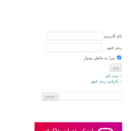
نام کاربری
رمز عبور
مرا به خاطر بسپار
ثبت نام
بازیابی رمز عبور
جستجو یرای: