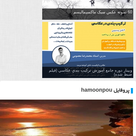
60 نمونه عکس سبک ماکسیمالیسم
وبینار دوره جامع آموزش تركيب بندي عكاسي (فیلم
ضبط شده)
پروفایل hamoonpou