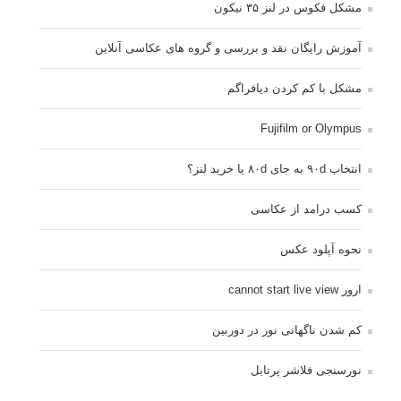
مشکل فکوس در لنز ۳۵ نیکون
آموزش رایگان نقد و بررسی و گروه های عکاسی آنلاین
مشکل با کم کردن دیافراگم
Fujifilm or Olympus
انتخاب ۹۰d به جای ۸۰d یا خرید لنز؟
کسب درامد از عکاسی
نحوه آپلود عکس
ارور cannot start live view
کم شدن ناگهانی نور در دوربین
نورسنجی فلاشر پرتابل