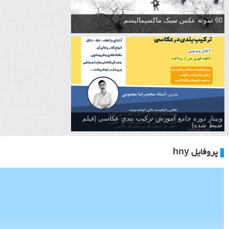
60 نمونه عکس سبک ماکسیمالیسم
وبینار دوره جامع آموزش تركيب بندي عكاسي (فیلم
ضبط شده)
پروفایل hny