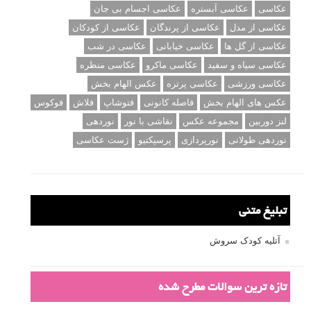
عکاسی
عکاسی آبستره
عکاسی اجسام بی جان
عکاسی از مدل
عکاسی از پرندگان
عکاسی از کودکان
عکاسی از گل ها
عکاسی خیابانی
عکاسی در شب
عکاسی سیاه و سفید
عکاسی ماکرو
عکاسی منظره
عکاسی ورزشی
عکاسی پرتره
عکس الهام بخش
عکس های الهام بخش
فاصله کانونی
فتوشاپ
فلاش
فوکوس
لنز دوربین
مجموعه عکس
نقاشی با نور
نوردهی
نوردهی طولانی
نورپردازی
پرسپکتیو
ژست عکاسی
تبلیغ متنی
آتلیه کودک سروش
تازه ترین سوالات مطرح شده