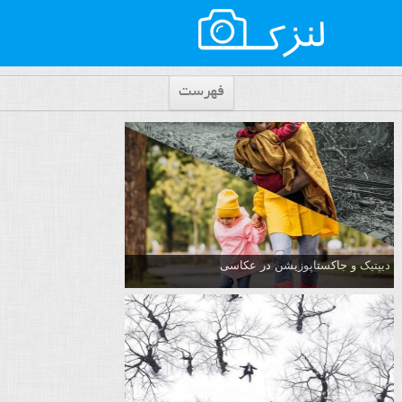
فهرست
دیپتیک و جاکستا‌پوزیشن در عکاسی