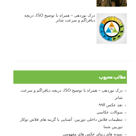
درک نوردهی – همراه با توضیح ISO، دریچه
دیافراگم و سرعت شاتر
مطالب محبوب
درک نوردهی – همراه با توضیح ISO، دریچه دیافراگم و سرعت
شاتر
نقد عکس #۹۹
سوالات عکاسی
تنظیمات فلاش داخلی دوربین: آشنایی با گزینه های فلاش توکار
دوربین شما
نمونه های زیبای عکس های مفهومی