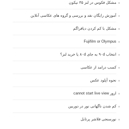
مشکل فکوس در لنز ۳۵ نیکون
آموزش رایگان نقد و بررسی و گروه های عکاسی آنلاین
مشکل با کم کردن دیافراگم
Fujifilm or Olympus
انتخاب ۹۰d به جای ۸۰d یا خرید لنز؟
کسب درامد از عکاسی
نحوه آپلود عکس
ارور cannot start live view
کم شدن ناگهانی نور در دوربین
نورسنجی فلاشر پرتابل