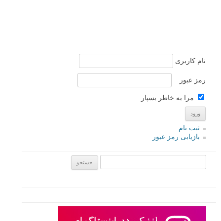
نام کاربری
رمز عبور
مرا به خاطر بسپار
ثبت نام
بازیابی رمز عبور
جستجو یرای: