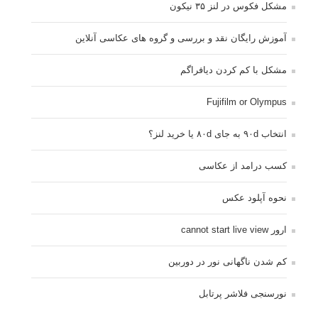
مشکل فکوس در لنز ۳۵ نیکون
آموزش رایگان نقد و بررسی و گروه های عکاسی آنلاین
مشکل با کم کردن دیافراگم
Fujifilm or Olympus
انتخاب ۹۰d به جای ۸۰d یا خرید لنز؟
کسب درامد از عکاسی
نحوه آپلود عکس
ارور cannot start live view
کم شدن ناگهانی نور در دوربین
نورسنجی فلاشر پرتابل