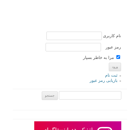
نام کاربری
رمز عبور
مرا به خاطر بسپار
ثبت نام
بازیابی رمز عبور
جستجو یرای: