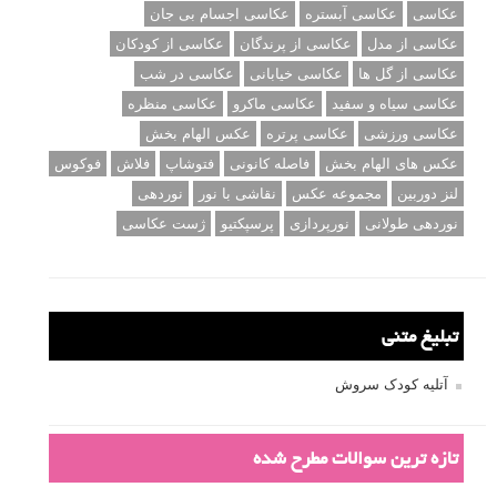
عکاسی
عکاسی آبستره
عکاسی اجسام بی جان
عکاسی از مدل
عکاسی از پرندگان
عکاسی از کودکان
عکاسی از گل ها
عکاسی خیابانی
عکاسی در شب
عکاسی سیاه و سفید
عکاسی ماکرو
عکاسی منظره
عکاسی ورزشی
عکاسی پرتره
عکس الهام بخش
عکس های الهام بخش
فاصله کانونی
فتوشاپ
فلاش
فوکوس
لنز دوربین
مجموعه عکس
نقاشی با نور
نوردهی
نوردهی طولانی
نورپردازی
پرسپکتیو
ژست عکاسی
تبلیغ متنی
آتلیه کودک سروش
تازه ترین سوالات مطرح شده