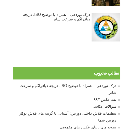
درک نوردهی – همراه با توضیح ISO، دریچه
دیافراگم و سرعت شاتر
مطالب محبوب
درک نوردهی – همراه با توضیح ISO، دریچه دیافراگم و سرعت
شاتر
نقد عکس #۹۹
سوالات عکاسی
تنظیمات فلاش داخلی دوربین: آشنایی با گزینه های فلاش توکار
دوربین شما
نمونه های زیبای عکس های مفهومی