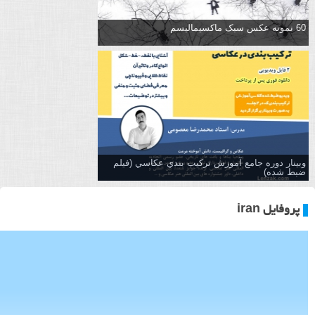
60 نمونه عکس سبک ماکسیمالیسم
وبینار دوره جامع آموزش تركيب بندي عكاسي (فیلم
ضبط شده)
پروفایل iran