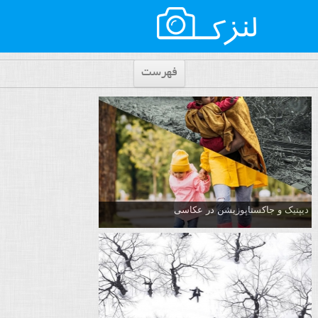
فهرست
دیپتیک و جاکستا‌پوزیشن در عکاسی