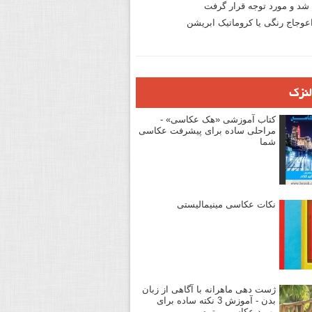
د و مورد توجه قرار گرفت
وجاج رنگی یا کروماتیک ابریشن
لنزک
کتاب آموزشی «هک عکاسی» -
مراحلی ساده برای پیشرفت عکاسی
شما
نکات عکاسی مینیمالیستی
ژست دهی ماهرانه با آگاهی از زبان
بدن - آموزش 3 نکته ساده برای
بهبود عکاسی پرتره