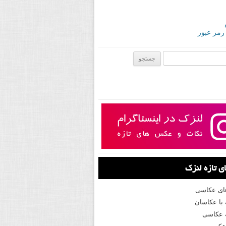
 رمز عبور
ی:
 تازه لنزک
های عکاسی
با عکاسان
 عکاسی