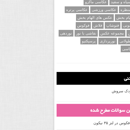
اه و سفید
عکاسی ماکرو
نظره
عکاسی ورزشی
عکاسی پرتره
ام بخش
عکس های الهام بخش
ونی
فتوشاپ
فلاش
فوکوس
ن
مجموعه عکس
نقاشی با نور
نوردهی
ولانی
نورپردازی
پرسپکتیو
اسی
تنی
کودک سروش
ین سوالات مطرح شده
 در لنز ۳۵ نیکون