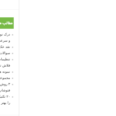
مطالب م
و سرعت
نقد عکس
سوالات
تنظیمات
فلاش تو
نمونه 
مجموعه
۳ روش 
فتوشاپ
۲۰ تک
را بهتر 