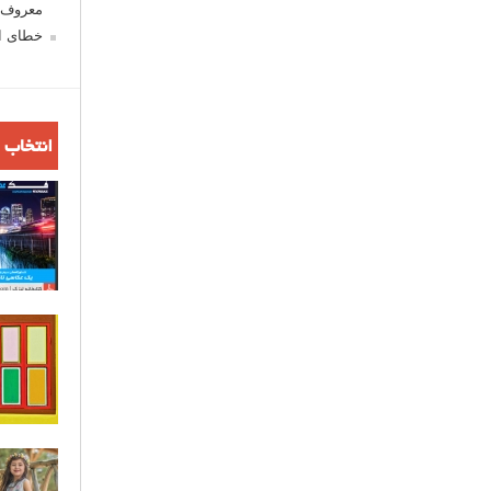
معروف ش
خطای اع
انتخاب 