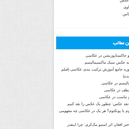
عکس
وی
کاس
ین مطالب
و جاکستا‌پوزیشن در عکاسی
دوره جامع آموزش ترکیب بندی عکاسی (فیلم
ه)
الیسم در عکاسی
طف در عکاسی
و تناسب در عکاسی
نقد عکس: چطور یک عکس را نقد کنیم
م یا پونکتوم؟ هر یک در عکاسی چه مفهومی
ختر افغان اثر استیو مک‌کری: چرا اینقدر