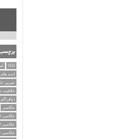
برچسب‌
ISO
آم
ایده های
تمرین ع
خلاقیت د
دیافراگم
عکاسی
عکاسی از
عکاسی از
عکاسی خی