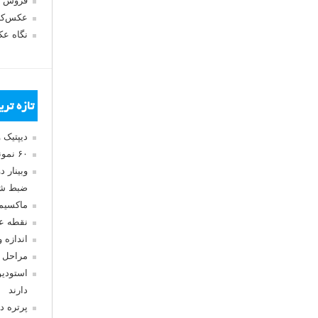
فروش 
عکس‌کا
نگاه ع
تازه تر
دیپتیک 
۶۰ نمونه عکس سبک ماکسیمالیسم
وبینار 
ضبط شد
ماکسیم
نقطه ع
اندازه 
مراحل 
استودیو
دارند
پرتره د