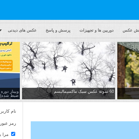
یش عکس
دوربین ها و تجهیزات
پرسش و پاسخ
عکس های دیدنی
60 نمونه عکس سبک ماکسیمالیسم
وبینار دور
ضبط شده)
نام کاربر
رمز عبور
مرا ب