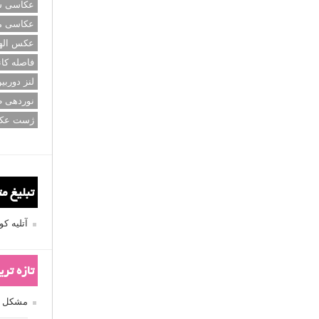
عکاسی سی
عکاسی م
عکس اله
فاصله کان
لنز دوربی
نوردهی ط
ژست عک
تبلیغ م
آتلیه 
تازه تر
مشکل فکوس