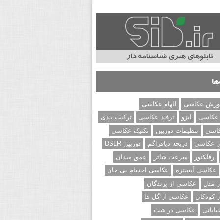
ها
وزش عکاسی
الهام عکاسی
 عکاسی
ایزو
ترفند عکاسی
ترکیب بندی
کاسی
تنظیمات دوربین
تکنیک عکاسی
ر عکاسی
دریچه دیافراگم
دوربین DSLR
رفلکتور
سرعت شاتر
عمق میدان
عکاسی آبستره
عکاسی اجسام بی جان
 مدل
عکاسی از پرندگان
 کودکان
عکاسی از گل ها
ابانی
عکاسی در شب