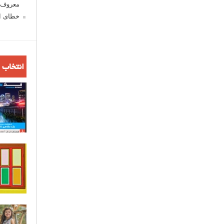
معروف ش
خطای اع
انتخاب 