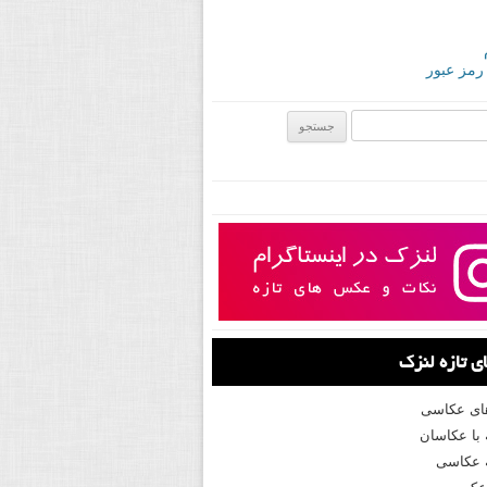
 رمز عبور
ی:
 تازه لنزک
های عکاسی
با عکاسان
 عکاسی