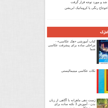
د و مورد توجه قرار گرفت
وجاج رنگی یا کروماتیک ابریشن
لنزک
کتاب آموزشی «هک عکاسی» -
مراحلی ساده برای پیشرفت عکاسی
شما
نکات عکاسی مینیمالیستی
ژست دهی ماهرانه با آگاهی از زبان
بدن - آموزش 3 نکته ساده برای
بهبود عکاسی پرتره