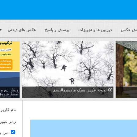
یش عکس
دوربین ها و تجهیزات
پرسش و پاسخ
عکس های دیدنی
60 نمونه عکس سبک ماکسیمالیسم
وبینار دور
ضبط شده)
نام کاربر
رمز عبور
مرا ب