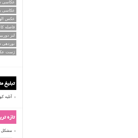
عکاسی سی
عکاسی م
عکس اله
فاصله کان
لنز دوربی
نوردهی ط
ژست عک
تبلیغ م
آتلیه 
تازه تر
مشکل فکوس