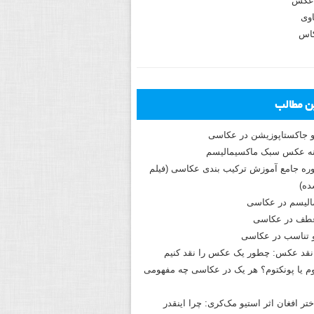
عکس
وی
کاس
ین مطالب
و جاکستا‌پوزیشن در عکاسی
دوره جامع آموزش ترکیب بندی عکاسی (فیلم
ه)
الیسم در عکاسی
طف در عکاسی
و تناسب در عکاسی
نقد عکس: چطور یک عکس را نقد کنیم
م یا پونکتوم؟ هر یک در عکاسی چه مفهومی
ختر افغان اثر استیو مک‌کری: چرا اینقدر