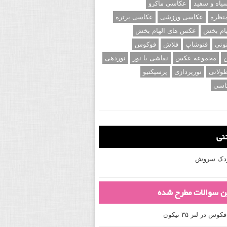
اه و سفید
عکاسی ماکرو
نظره
عکاسی ورزشی
عکاسی پرتره
ام بخش
عکس های الهام بخش
ونی
فتوشاپ
فلاش
فوکوس
ن
مجموعه عکس
نقاشی با نور
نوردهی
ولانی
نورپردازی
پرسپکتیو
اسی
تنی
کودک سروش
ین سوالات مطرح شده
 در لنز ۳۵ نیکون