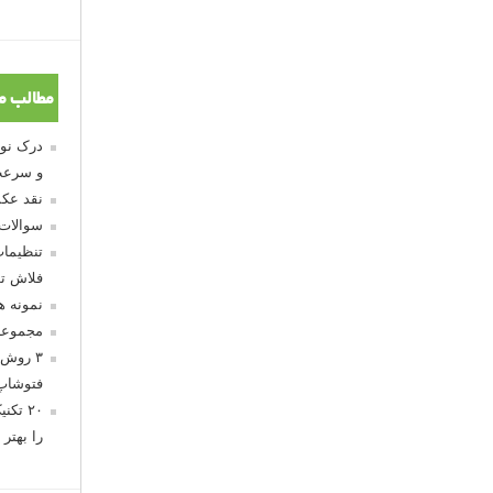
مطالب م
و سرعت
نقد عکس
سوالات
تنظیمات
فلاش تو
نمونه 
مجموعه
۳ روش 
فتوشاپ
۲۰ تک
را بهتر 