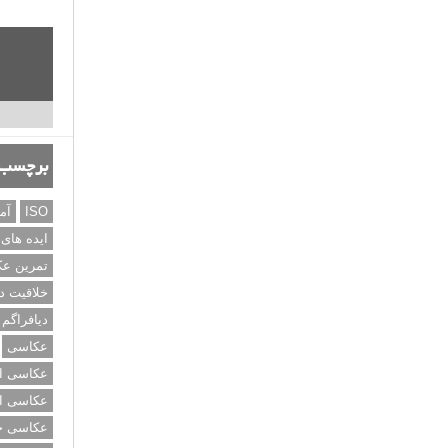
برچسب‌
ISO
آم
ایده های
تمرین ع
خلاقیت د
دیافراگم
عکاسی
عکاسی از
عکاسی از
عکاسی خی