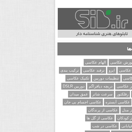
ها
وزش عکاسی
الهام عکاسی
 عکاسی
ایزو
ترفند عکاسی
ترکیب بندی
کاسی
تنظیمات دوربین
تکنیک عکاسی
ر عکاسی
دریچه دیافراگم
دوربین DSLR
رفلکتور
سرعت شاتر
عمق میدان
عکاسی آبستره
عکاسی اجسام بی جان
 مدل
عکاسی از پرندگان
 کودکان
عکاسی از گل ها
ابانی
عکاسی در شب