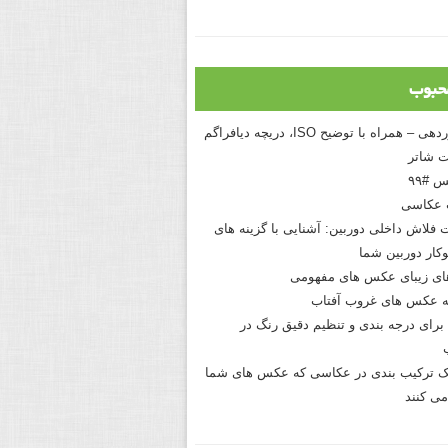
حبوب
درک نوردهی – همراه با توضیح ISO، دریچه دیافراگم
 شاتر
 #۹۹
 عکاسی
 فلاش داخلی دوربین: آشنایی با گزینه های
کار دوربین شما
های زیبای عکس های مفهومی
 عکس های غروب آفتاب
برای درجه بندی و تنظیم دقیق رنگ در
نیک ترکیب بندی در عکاسی که عکس های شما
می کنند