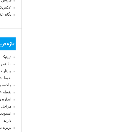
فروش 
عکس‌کا
نگاه ع
تازه تر
دیپتیک 
۶۰ نمونه عکس سبک ماکسیمالیسم
وبینار 
ضبط شد
ماکسیم
نقطه ع
اندازه 
مراحل 
استودیو
دارند
پرتره د