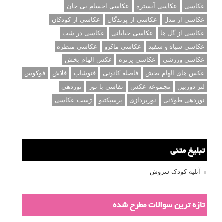
عکاسی
عکاسی آبستره
عکاسی اجسام بی جان
عکاسی از مدل
عکاسی از پرندگان
عکاسی از کودکان
عکاسی از گل ها
عکاسی خیابانی
عکاسی در شب
عکاسی سیاه و سفید
عکاسی ماکرو
عکاسی منظره
عکاسی ورزشی
عکاسی پرتره
عکس الهام بخش
عکس های الهام بخش
فاصله کانونی
فتوشاپ
فلاش
فوکوس
لنز دوربین
مجموعه عکس
نقاشی با نور
نوردهی
نوردهی طولانی
نورپردازی
پرسپکتیو
ژست عکاسی
تبلیغ متنی
آتلیه کودک سروش
تازه ترین سوالات مطرح شده