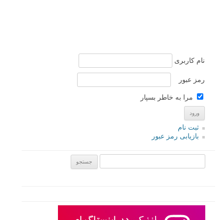
نام کاربری
رمز عبور
مرا به خاطر بسپار
ثبت نام
بازیابی رمز عبور
جستجو یرای: