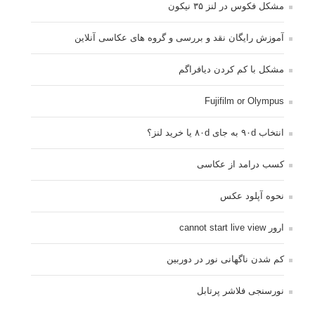
مشکل فکوس در لنز ۳۵ نیکون
آموزش رایگان نقد و بررسی و گروه های عکاسی آنلاین
مشکل با کم کردن دیافراگم
Fujifilm or Olympus
انتخاب ۹۰d به جای ۸۰d یا خرید لنز؟
کسب درامد از عکاسی
نحوه آپلود عکس
ارور cannot start live view
کم شدن ناگهانی نور در دوربین
نورسنجی فلاشر پرتابل