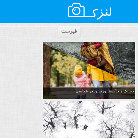
فهرست
دیپتیک و جاکستا‌پوزیشن در عکاسی