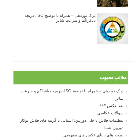
درک نوردهی – همراه با توضیح ISO، دریچه
دیافراگم و سرعت شاتر
مطالب محبوب
درک نوردهی – همراه با توضیح ISO، دریچه دیافراگم و سرعت
شاتر
نقد عکس #۹۹
سوالات عکاسی
تنظیمات فلاش داخلی دوربین: آشنایی با گزینه های فلاش توکار
دوربین شما
نمونه های زیبای عکس های مفهومی