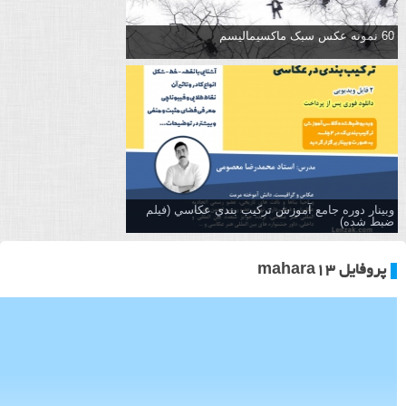
60 نمونه عکس سبک ماکسیمالیسم
وبینار دوره جامع آموزش تركيب بندي عكاسي (فیلم
ضبط شده)
پروفایل mahara13