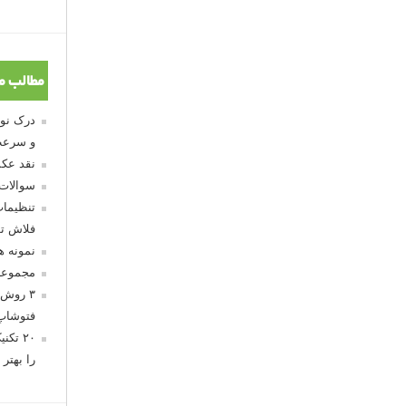
مطالب م
و سرعت
نقد عکس
سوالات
تنظیمات
فلاش تو
نمونه 
مجموعه
۳ روش 
فتوشاپ
۲۰ تک
را بهتر 