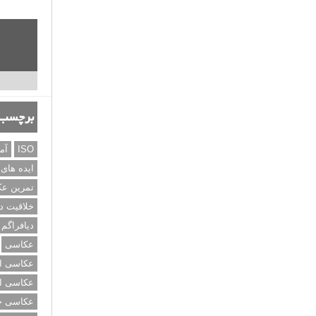
برچسب‌
ISO
آم
ایده های
تمرین ع
خلاقیت د
دیافراگم
عکاسی
عکاسی از
عکاسی از
عکاسی خی