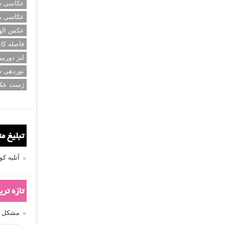
عکاسی سی
عکاسی م
عکس اله
فاصله کان
لنز دوربی
نوردهی ط
ژست عک
تبلیغ م
آتلیه 
تازه تر
مشکل فکوس