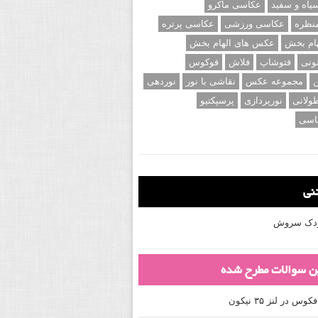
اه و سفید
عکاسی ماکرو
نظره
عکاسی ورزشی
عکاسی پرتره
ام بخش
عکس های الهام بخش
ونی
فتوشاپ
فلاش
فوکوس
ن
مجموعه عکس
نقاشی با نور
نوردهی
ولانی
نورپردازی
پرسپکتیو
اسی
تنی
کودک سروش
ین سوالات مطرح شده
 در لنز ۳۵ نیکون