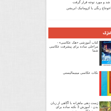
د و مورد توجه قرار گرفت
وجاج رنگی یا کروماتیک ابریشن
لنزک
کتاب آموزشی «هک عکاسی» -
مراحلی ساده برای پیشرفت عکاسی
شما
نکات عکاسی مینیمالیستی
ژست دهی ماهرانه با آگاهی از زبان
بدن - آموزش 3 نکته ساده برای
بهبود عکاسی پرتره