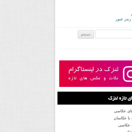
 رمز عبور
ی:
 تازه لنزک
های عکاسی
با عکاسان
 عکاسی