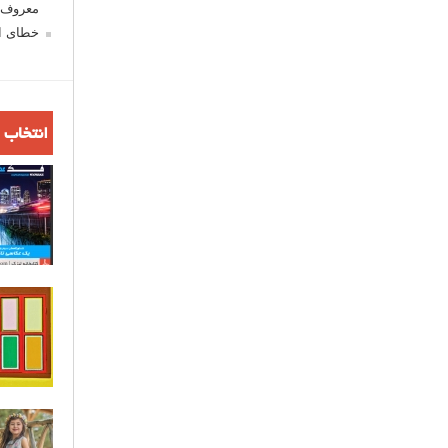
معروف ش
خطای اع
انتخاب 