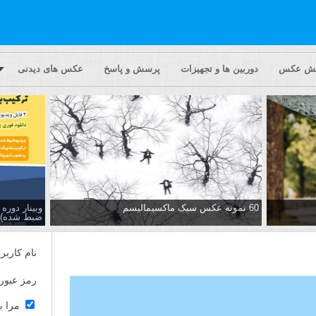
یش عکس
دوربین ها و تجهیزات
پرسش و پاسخ
عکس های دیدنی
60 نمونه عکس سبک ماکسیمالیسم
وبینار دور
ضبط شده)
نام کاربر
رمز عبور
مرا ب