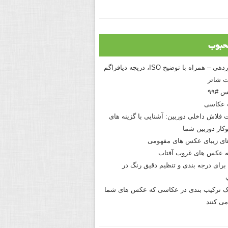
حبوب
درک نوردهی – همراه با توضیح ISO، دریچه دیافراگم
 شاتر
 #۹۹
 عکاسی
 فلاش داخلی دوربین: آشنایی با گزینه های
کار دوربین شما
های زیبای عکس های مفهومی
 عکس های غروب آفتاب
برای درجه بندی و تنظیم دقیق رنگ در
نیک ترکیب بندی در عکاسی که عکس های شما
می کنند