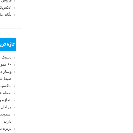
فروش 
عکس‌کا
نگاه ع
تازه تر
دیپتیک 
۶۰ نمونه عکس سبک ماکسیمالیسم
وبینار 
ضبط شد
ماکسیم
نقطه ع
اندازه 
مراحل 
استودیو
دارند
پرتره د