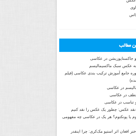
عکس
وی
کاس
ین مطالب
و جاکستا‌پوزیشن در عکاسی
دوره جامع آموزش ترکیب بندی عکاسی (فیلم
ه)
الیسم در عکاسی
طف در عکاسی
و تناسب در عکاسی
نقد عکس: چطور یک عکس را نقد کنیم
م یا پونکتوم؟ هر یک در عکاسی چه مفهومی
ختر افغان اثر استیو مک‌کری: چرا اینقدر