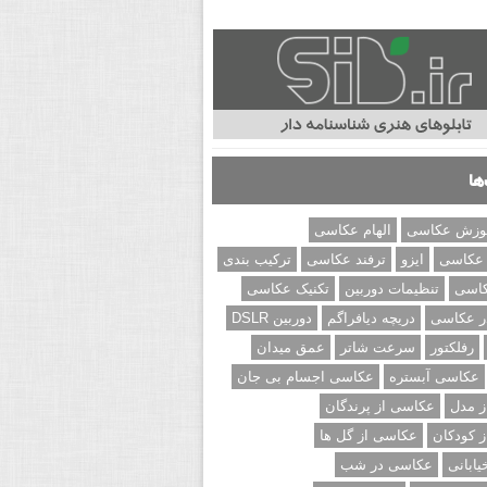
ها
وزش عکاسی
الهام عکاسی
 عکاسی
ایزو
ترفند عکاسی
ترکیب بندی
کاسی
تنظیمات دوربین
تکنیک عکاسی
ر عکاسی
دریچه دیافراگم
دوربین DSLR
رفلکتور
سرعت شاتر
عمق میدان
عکاسی آبستره
عکاسی اجسام بی جان
 مدل
عکاسی از پرندگان
 کودکان
عکاسی از گل ها
ابانی
عکاسی در شب