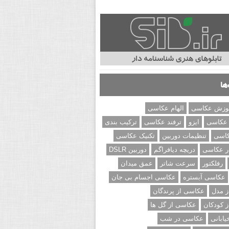
ها
وزش عکاسی
الهام عکاسی
 عکاسی
ایزو
ترفند عکاسی
ترکیب بندی
کاسی
تنظیمات دوربین
تکنیک عکاسی
ر عکاسی
دریچه دیافراگم
دوربین DSLR
رفلکتور
سرعت شاتر
عمق میدان
عکاسی آبستره
عکاسی اجسام بی جان
 مدل
عکاسی از پرندگان
 کودکان
عکاسی از گل ها
ابانی
عکاسی در شب