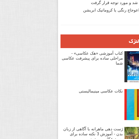
د و مورد توجه قرار گرفت
وجاج رنگی یا کروماتیک ابریشن
لنزک
کتاب آموزشی «هک عکاسی» -
مراحلی ساده برای پیشرفت عکاسی
شما
نکات عکاسی مینیمالیستی
ژست دهی ماهرانه با آگاهی از زبان
بدن - آموزش 3 نکته ساده برای
بهبود عکاسی پرتره