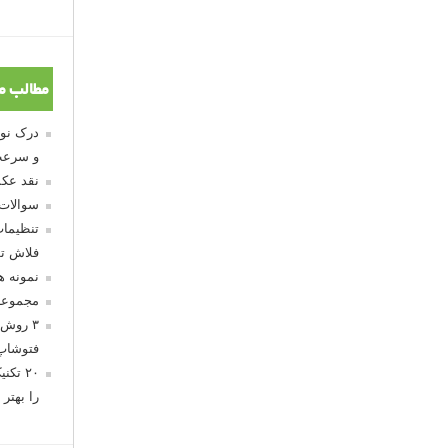
مطالب م
و سرعت
نقد عکس
سوالات
تنظیمات
فلاش تو
نمونه 
مجموعه
۳ روش 
فتوشاپ
۲۰ تک
را بهتر 