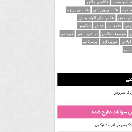
اه و سفید
عکاسی ماکرو
نظره
عکاسی ورزشی
عکاسی پرتره
ام بخش
عکس های الهام بخش
ونی
فتوشاپ
فلاش
فوکوس
ن
مجموعه عکس
نقاشی با نور
نوردهی
ولانی
نورپردازی
پرسپکتیو
اسی
تنی
کودک سروش
ین سوالات مطرح شده
 در لنز ۳۵ نیکون