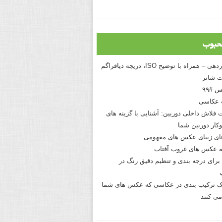
حبوب
درک نوردهی – همراه با توضیح ISO، دریچه دیافراگم
 شاتر
 #۹۹
 عکاسی
 فلاش داخلی دوربین: آشنایی با گزینه های
کار دوربین شما
های زیبای عکس های مفهومی
 عکس های غروب آفتاب
برای درجه بندی و تنظیم دقیق رنگ در
نیک ترکیب بندی در عکاسی که عکس های شما
می کنند