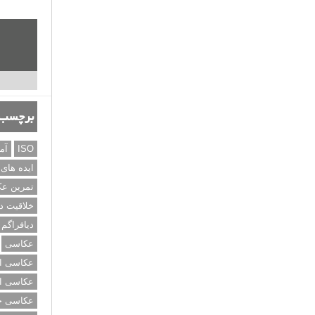
برچسب‌
ISO
آم
ایده های
تمرین ع
خلاقیت د
دیافراگم
عکاسی
عکاسی از
عکاسی از
عکاسی خی