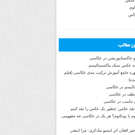
عکس
وی
کاس
ین مطالب
و جاکستا‌پوزیشن در عکاسی
دوره جامع آموزش ترکیب بندی عکاسی (فیلم
ه)
الیسم در عکاسی
طف در عکاسی
و تناسب در عکاسی
نقد عکس: چطور یک عکس را نقد کنیم
م یا پونکتوم؟ هر یک در عکاسی چه مفهومی
ختر افغان اثر استیو مک‌کری: چرا اینقدر