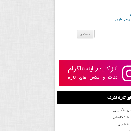
 رمز عبور
ی:
 تازه لنزک
های عکاسی
با عکاسان
 عکاسی