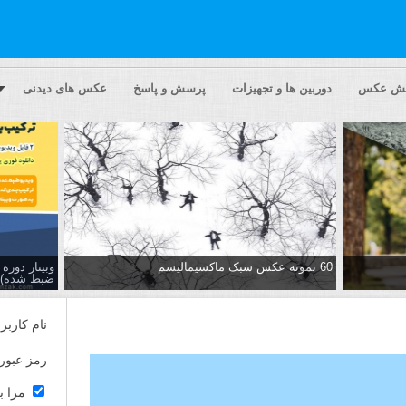
یش عکس
دوربین ها و تجهیزات
پرسش و پاسخ
عکس های دیدنی
60 نمونه عکس سبک ماکسیمالیسم
وبینار دور
ضبط شده)
نام کاربر
رمز عبور
مرا ب