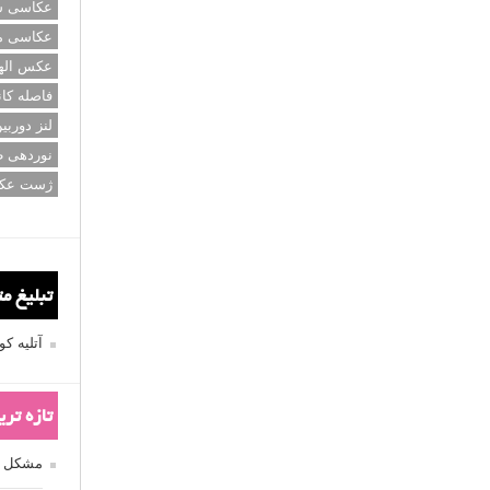
عکاسی سی
عکاسی م
عکس اله
فاصله کان
لنز دوربی
نوردهی ط
ژست عک
تبلیغ م
آتلیه 
تازه تر
مشکل فکوس