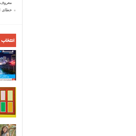
معروف ش
خطای اع
انتخاب 