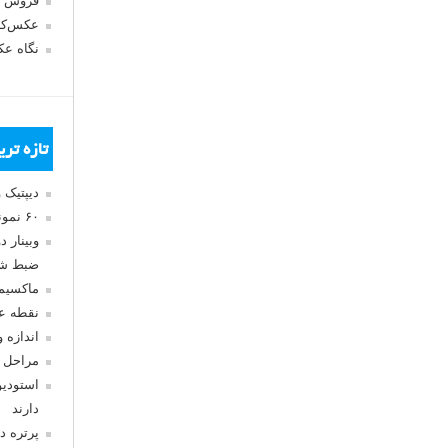
فروش 
عکس‌کا
نگاه ع
تازه تر
دیپتیک 
۶۰ نمونه عکس سبک ماکسیمالیسم
وبینار 
ضبط شد
ماکسیم
نقطه ع
اندازه 
مراحل 
استودیو
دارند
پرتره د