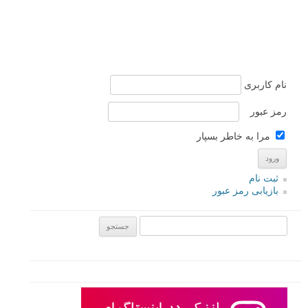
نام کاربری
رمز عبور
مرا به خاطر بسپار
ثبت نام
بازیابی رمز عبور
جستجو یرای: