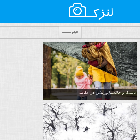
فهرست
دیپتیک و جاکستا‌پوزیشن در عکاسی