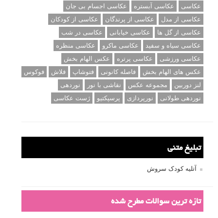
عکاسی
عکاسی آبستره
عکاسی اجسام بی جان
عکاسی از مدل
عکاسی از پرندگان
عکاسی از کودکان
عکاسی از گل ها
عکاسی خیابانی
عکاسی در شب
عکاسی سیاه و سفید
عکاسی ماکرو
عکاسی منظره
عکاسی ورزشی
عکاسی پرتره
عکس الهام بخش
عکس های الهام بخش
فاصله کانونی
فتوشاپ
فلاش
فوکوس
لنز دوربین
مجموعه عکس
نقاشی با نور
نوردهی
نوردهی طولانی
نورپردازی
پرسپکتیو
ژست عکاسی
تبلیغ متنی
آتلیه کودک سروش
تازه ترین سوالات مطرح شده