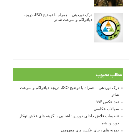
درک نوردهی – همراه با توضیح ISO، دریچه
دیافراگم و سرعت شاتر
مطالب محبوب
درک نوردهی – همراه با توضیح ISO، دریچه دیافراگم و سرعت
شاتر
نقد عکس #۹۹
سوالات عکاسی
تنظیمات فلاش داخلی دوربین: آشنایی با گزینه های فلاش توکار
دوربین شما
نمونه های زیبای عکس های مفهومی