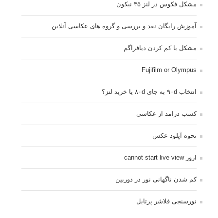
مشکل فکوس در لنز ۳۵ نیکون
آموزش رایگان نقد و بررسی و گروه های عکاسی آنلاین
مشکل با کم کردن دیافراگم
Fujifilm or Olympus
انتخاب ۹۰d به جای ۸۰d یا خرید لنز؟
کسب درامد از عکاسی
نحوه آپلود عکس
ارور cannot start live view
کم شدن ناگهانی نور در دوربین
نورسنجی فلاشر پرتابل