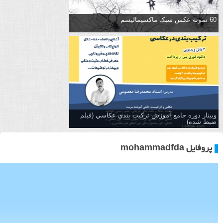
60 نمونه عکس سبک ماکسیمالیسم
وبینار دوره جامع آموزش تركيب بندي عكاسي (فیلم
ضبط شده)
پروفایل mohammadfda