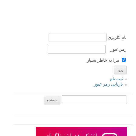
نام کاربری
رمز عبور
مرا به خاطر بسپار
ثبت نام
بازیابی رمز عبور
جستجو یرای: