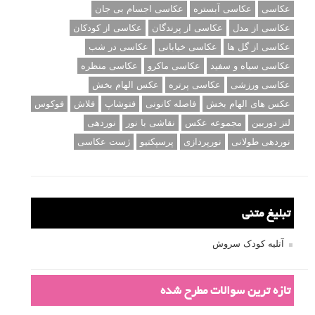
عکاسی
عکاسی آبستره
عکاسی اجسام بی جان
عکاسی از مدل
عکاسی از پرندگان
عکاسی از کودکان
عکاسی از گل ها
عکاسی خیابانی
عکاسی در شب
عکاسی سیاه و سفید
عکاسی ماکرو
عکاسی منظره
عکاسی ورزشی
عکاسی پرتره
عکس الهام بخش
عکس های الهام بخش
فاصله کانونی
فتوشاپ
فلاش
فوکوس
لنز دوربین
مجموعه عکس
نقاشی با نور
نوردهی
نوردهی طولانی
نورپردازی
پرسپکتیو
ژست عکاسی
تبلیغ متنی
آتلیه کودک سروش
تازه ترین سوالات مطرح شده