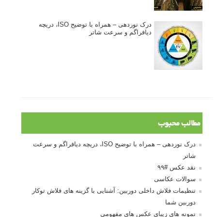
درک نوردهی – همراه با توضیح ISO، دریچه
دیافراگم و سرعت شاتر
مطالب محبوب
درک نوردهی – همراه با توضیح ISO، دریچه دیافراگم و سرعت
شاتر
نقد عکس #۹۹
سوالات عکاسی
تنظیمات فلاش داخلی دوربین: آشنایی با گزینه های فلاش توکار
دوربین شما
نمونه های زیبای عکس های مفهومی