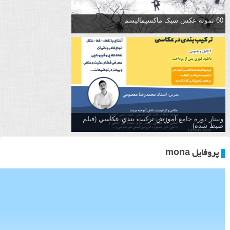
60 نمونه عکس سبک ماکسیمالیسم
وبینار دوره جامع آموزش تركيب بندي عكاسي (فیلم
ضبط شده)
پروفایل mona