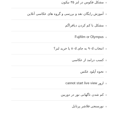
مشکل فکوس در لنز ۳۵ نیکون
آموزش رایگان نقد و بررسی و گروه های عکاسی آنلاین
مشکل با کم کردن دیافراگم
Fujifilm or Olympus
انتخاب ۹۰d به جای ۸۰d یا خرید لنز؟
کسب درامد از عکاسی
نحوه آپلود عکس
ارور cannot start live view
کم شدن ناگهانی نور در دوربین
نورسنجی فلاشر پرتابل