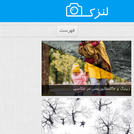
فهرست
دیپتیک و جاکستا‌پوزیشن در عکاسی