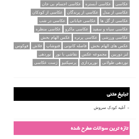
عکاسی
عکاسی آبستره
عکاسی اجسام بی جان
عکاسی از مدل
عکاسی از پرندگان
عکاسی از کودکان
عکاسی از گل ها
عکاسی خیابانی
عکاسی در شب
عکاسی سیاه و سفید
عکاسی ماکرو
عکاسی منظره
عکاسی ورزشی
عکاسی پرتره
عکس الهام بخش
عکس های الهام بخش
فاصله کانونی
فتوشاپ
فلاش
فوکوس
لنز دوربین
مجموعه عکس
نقاشی با نور
نوردهی
نوردهی طولانی
نورپردازی
پرسپکتیو
ژست عکاسی
تبلیغ متنی
آتلیه کودک سروش
تازه ترین سوالات مطرح شده