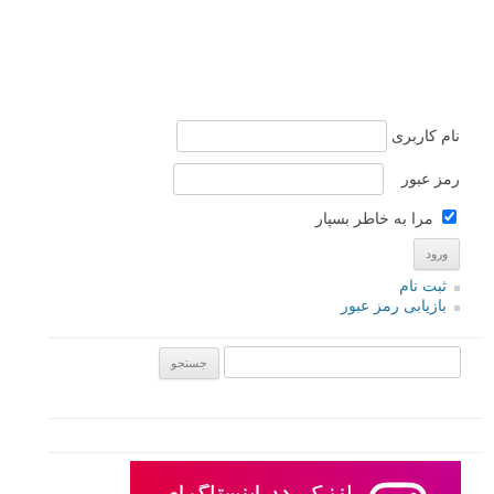
نام کاربری
رمز عبور
مرا به خاطر بسپار
ثبت نام
بازیابی رمز عبور
جستجو یرای: