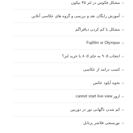
مشکل فکوس در لنز ۳۵ نیکون
آموزش رایگان نقد و بررسی و گروه های عکاسی آنلاین
مشکل با کم کردن دیافراگم
Fujifilm or Olympus
انتخاب ۹۰d به جای ۸۰d یا خرید لنز؟
کسب درامد از عکاسی
نحوه آپلود عکس
ارور cannot start live view
کم شدن ناگهانی نور در دوربین
نورسنجی فلاشر پرتابل