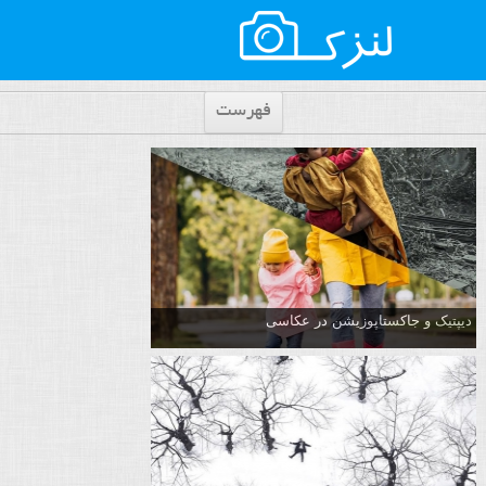
فهرست
دیپتیک و جاکستا‌پوزیشن در عکاسی