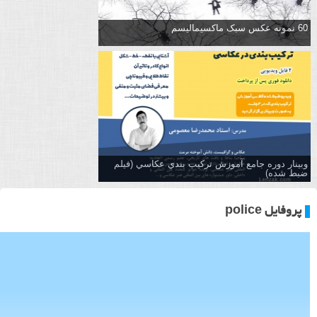
60 نمونه عکس سبک ماکسیمالیسم
وبینار دوره جامع آموزش تركيب بندي عكاسي (فیلم
ضبط شده)
پروفایل police