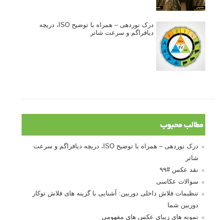
درک نوردهی – همراه با توضیح ISO، دریچه
دیافراگم و سرعت شاتر
مطالب محبوب
درک نوردهی – همراه با توضیح ISO، دریچه دیافراگم و سرعت
شاتر
نقد عکس #۹۹
سوالات عکاسی
تنظیمات فلاش داخلی دوربین: آشنایی با گزینه های فلاش توکار
دوربین شما
نمونه های زیبای عکس های مفهومی