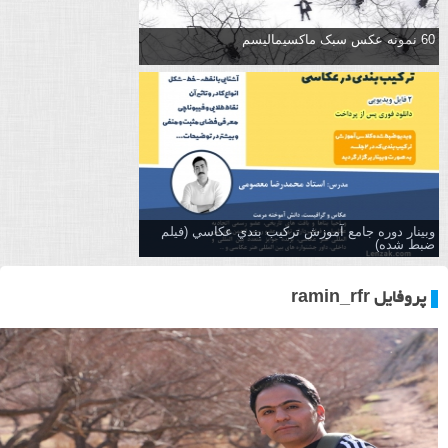
60 نمونه عکس سبک ماکسیمالیسم
وبینار دوره جامع آموزش تركيب بندي عكاسي (فیلم
ضبط شده)
پروفایل ramin_rfr