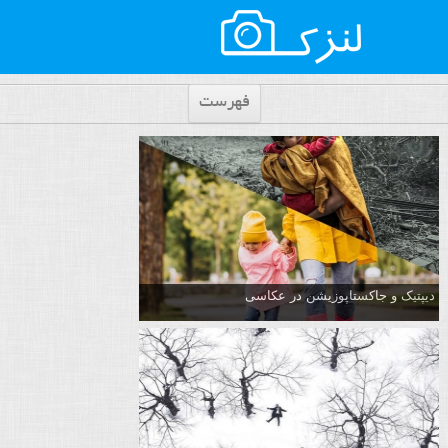
فهرست
دیپتیک و جاکستا‌پوزیشن در عکاسی