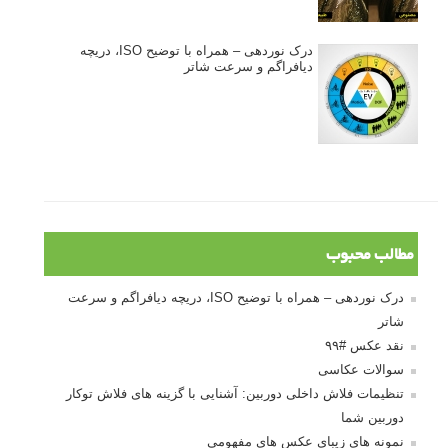
درک نوردهی – همراه با توضیح ISO، دریچه
دیافراگم و سرعت شاتر
مطالب محبوب
درک نوردهی – همراه با توضیح ISO، دریچه دیافراگم و سرعت
شاتر
نقد عکس #۹۹
سوالات عکاسی
تنظیمات فلاش داخلی دوربین: آشنایی با گزینه های فلاش توکار
دوربین شما
نمونه های زیبای عکس های مفهومی