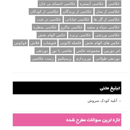
عکاسی
عکاسی آبستره
عکاسی اجسام بی جان
عکاسی از مدل
عکاسی از پرندگان
عکاسی از کودکان
عکاسی از گل ها
عکاسی خیابانی
عکاسی در شب
عکاسی سیاه و سفید
عکاسی ماکرو
عکاسی منظره
عکاسی ورزشی
عکاسی پرتره
عکس الهام بخش
عکس های الهام بخش
فاصله کانونی
فتوشاپ
فلاش
فوکوس
لنز دوربین
مجموعه عکس
نقاشی با نور
نوردهی
نوردهی طولانی
نورپردازی
پرسپکتیو
ژست عکاسی
تبلیغ متنی
آتلیه کودک سروش
تازه ترین سوالات مطرح شده