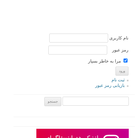
نام کاربری
رمز عبور
مرا به خاطر بسپار
ثبت نام
بازیابی رمز عبور
جستجو یرای: