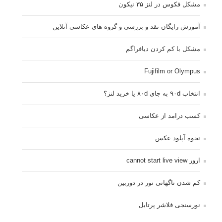
مشکل فکوس در لنز ۳۵ نیکون
آموزش رایگان نقد و بررسی و گروه های عکاسی آنلاین
مشکل با کم کردن دیافراگم
Fujifilm or Olympus
انتخاب ۹۰d به جای ۸۰d یا خرید لنز؟
کسب درامد از عکاسی
نحوه آپلود عکس
ارور cannot start live view
کم شدن ناگهانی نور در دوربین
نورسنجی فلاشر پرتابل