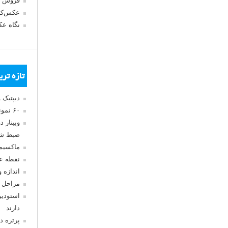
فروش 
عکس‌کا
نگاه ع
تازه تر
دیپتیک 
۶۰ نمونه عکس سبک ماکسیمالیسم
وبینار 
ضبط شد
ماکسیم
نقطه ع
اندازه 
مراحل 
استودیو
دارند
پرتره د