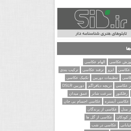
ها
وزش عکاسی
الهام عکاسی
 عکاسی
ایزو
ترفند عکاسی
ترکیب بندی
کاسی
تنظیمات دوربین
تکنیک عکاسی
ر عکاسی
دریچه دیافراگم
دوربین DSLR
رفلکتور
سرعت شاتر
عمق میدان
عکاسی آبستره
عکاسی اجسام بی جان
 مدل
عکاسی از پرندگان
 کودکان
عکاسی از گل ها
ابانی
عکاسی در شب