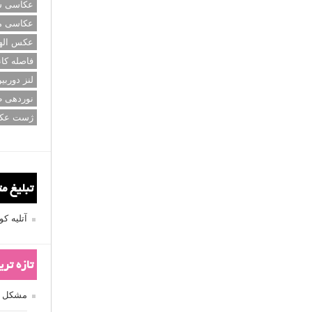
عکاسی سی
عکاسی م
عکس اله
فاصله کان
لنز دوربی
نوردهی ط
ژست عک
تبلیغ م
آتلیه 
تازه تر
مشکل فکوس