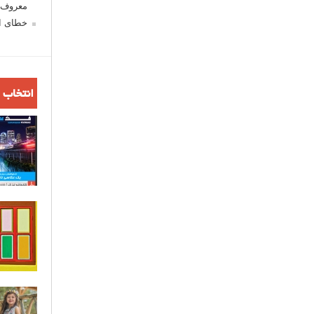
معروف ش
خطای اع
انتخاب 