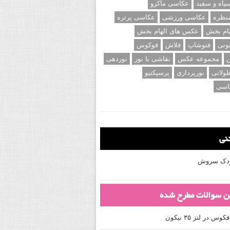
اه و سفید
عکاسی ماکرو
نظره
عکاسی ورزشی
عکاسی پرتره
ام بخش
عکس های الهام بخش
ونی
فتوشاپ
فلاش
فوکوس
ن
مجموعه عکس
نقاشی با نور
نوردهی
ولانی
نورپردازی
پرسپکتیو
اسی
تنی
کودک سروش
ین سوالات مطرح شده
 در لنز ۳۵ نیکون