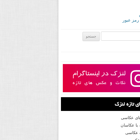
 رمز عبور
ی:
 تازه لنزک
های عکاسی
با عکاسان
 عکاسی