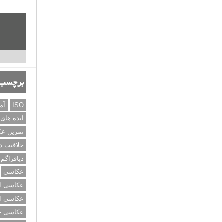
برچسب‌
ISO
آم
ایده های
تمرین ع
خلاقیت د
دیافراگم
عکاسی
عکاسی از
عکاسی از
عکاسی خی