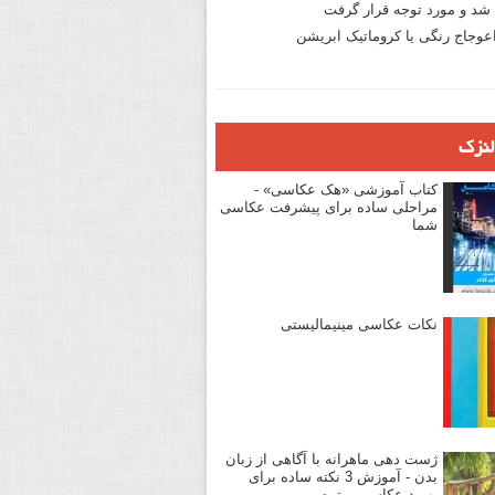
د و مورد توجه قرار گرفت
وجاج رنگی یا کروماتیک ابریشن
لنزک
کتاب آموزشی «هک عکاسی» -
مراحلی ساده برای پیشرفت عکاسی
شما
نکات عکاسی مینیمالیستی
ژست دهی ماهرانه با آگاهی از زبان
بدن - آموزش 3 نکته ساده برای
بهبود عکاسی پرتره