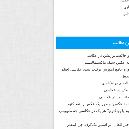
عکس
وی
کاس
ین مطالب
و جاکستا‌پوزیشن در عکاسی
دوره جامع آموزش ترکیب بندی عکاسی (فیلم
ه)
الیسم در عکاسی
طف در عکاسی
و تناسب در عکاسی
نقد عکس: چطور یک عکس را نقد کنیم
م یا پونکتوم؟ هر یک در عکاسی چه مفهومی
ختر افغان اثر استیو مک‌کری: چرا اینقدر