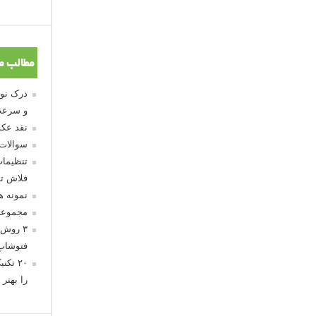
مطالب م
و سرعت
نقد عکس
سوالات
تنظیمات
فلاش تو
نمونه 
مجموعه
۳ روش 
فتوشاپ
۲۰ تک
را بهتر 