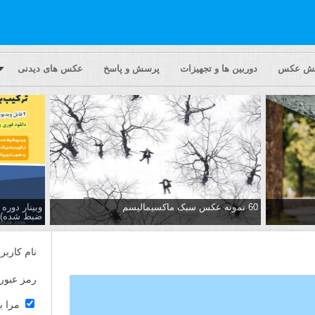
یش عکس
دوربین ها و تجهیزات
پرسش و پاسخ
عکس های دیدنی
60 نمونه عکس سبک ماکسیمالیسم
وبینار دور
ضبط شده)
نام کاربر
رمز عبور
مرا ب