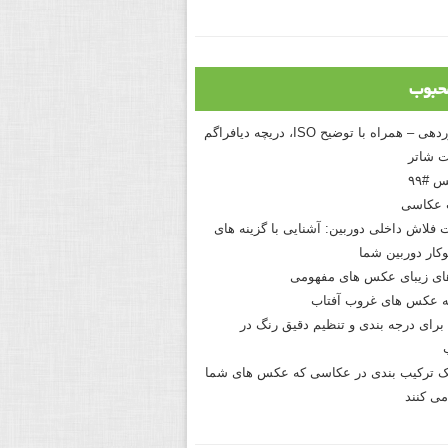
حبوب
درک نوردهی – همراه با توضیح ISO، دریچه دیافراگم
 شاتر
 #۹۹
 عکاسی
 فلاش داخلی دوربین: آشنایی با گزینه های
کار دوربین شما
های زیبای عکس های مفهومی
 عکس های غروب آفتاب
برای درجه بندی و تنظیم دقیق رنگ در
نیک ترکیب بندی در عکاسی که عکس های شما
می کنند